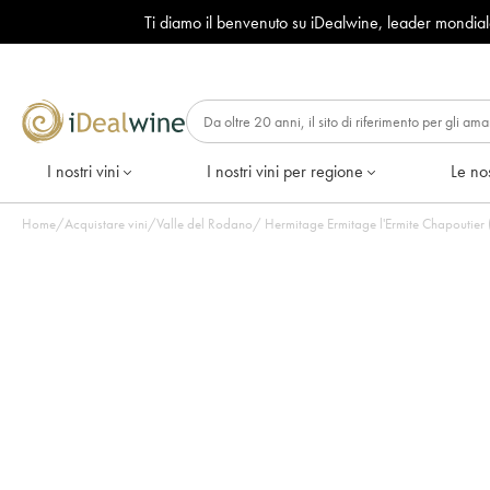
Ti diamo il benvenuto su iDealwine, leader mondia
I nostri vini
I nostri vini per regione
Le nos
Home
/
Acquistare vini
/
Valle del Rodano
/
Hermitage Ermitage l'Ermite Chapoutier (C