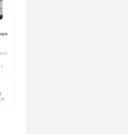
Pape
 AOC
 0
)
0
€