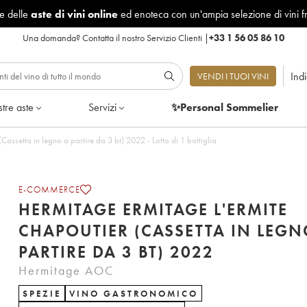
le delle
aste di vini online
ed enoteca con un'ampia selezione di vini f
Una domanda?
Contatta il nostro Servizio Clienti
|
+33 1 56 05 86 10
Ind
VENDI I TUOI VINI
tre aste
Servizi
✨Personal Sommelier
assetta in legno a partire da 3 bt) 2022 - Lotto di 1 bottiglia
E-COMMERCE
HERMITAGE ERMITAGE L'ERMITE
CHAPOUTIER (CASSETTA IN LEGN
PARTIRE DA 3 BT) 2022
Hermitage AOC
SPEZIE
VINO GASTRONOMICO