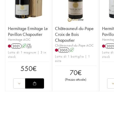
Hermitage Ermitage Le
Châteauneuf-du-Pape
Hermit
Pavillon Chapoutier
Croix de Bois
Pavill
Hermitage AOC
Chapoutier
Hermit
Châteauneuf-du-Pape AOC
2021
A
T
202
2005
A
Lotto di 1 magnum | 3 in
Lotto d
Lotto di 1 bottiglia | 1
stock
stock
asta
550
€
70
€
(
Prezzo attuale
)