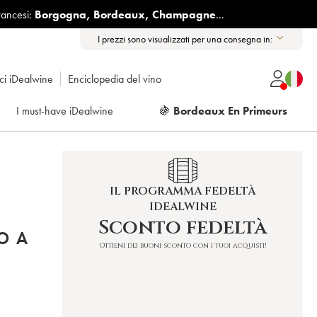
rancesi:
Borgogna
,
Bordeaux
,
Champagne
...
I prezzi sono visualizzati per una consegna in:
ici iDealwine
Enciclopedia del vino
I must-have iDealwine
🍇
Bordeaux En Primeurs
IL PROGRAMMA FEDELTÀ
IDEALWINE
Sconto fedeltà
O A
Ottieni dei buoni sconto con i tuoi acquisti!