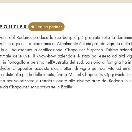
POUTIER
★ Tenuta partner
lle del Rodano, produce le sue bottiglie più pregiate sotto la denomin
titi in agricoltura biodinamica. Attualmente è il più grande vigneto della 
 cui ha ottenuto la certificazione. Chapoutier è spesso  l’ultima azienda
male delle uve. Il know-how aziendale è stato poi esteso ad altri vigne
n Portogallo e persino nell’Australia del sud. La storia di famiglia ha ini
or Chapoutier acquista alcuni ettari di vigne per dar vita ad un’attiv
ccedute alla guida della tenuta, fino a Michel Chapoutier. Oggi Michel si
nano per valorizzare e rendere onore alle diverse aree del Rodano in cu
e da Chapoutier sono trascritte in Braille.