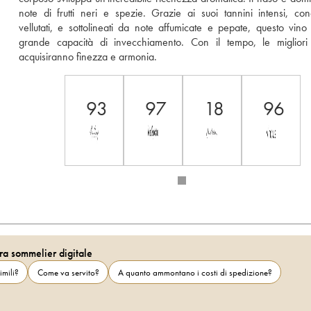
note di frutti neri e spezie. Grazie ai suoi tannini intensi, conce
vellutati, e sottolineati da note affumicate e pepate, questo vino
grande capacità di invecchiamento. Con il tempo, le migliori 
acquisiranno finezza e armonia. 
93
97
18
96
ra sommelier digitale
imili?
Come va servito?
A quanto ammontano i costi di spedizione?