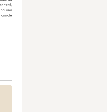
ntrati, 
 ha una 
annate 