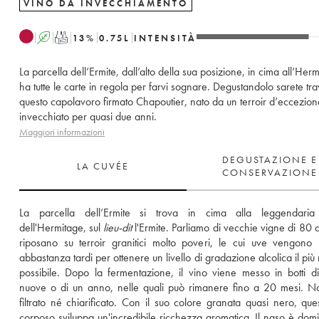
VINO DA INVECCHIAMENTO
A
T
13
%
0.75
L
INTENSITÀ
La parcella dell’Ermite, dall’alto della sua posizione, in cima all’Herm
ha tutte le carte in regola per farvi sognare. Degustandolo sarete tra
questo capolavoro firmato Chapoutier, nato da un terroir d’eccezion
invecchiato per quasi due anni.
Maggiori informazioni
DEGUSTAZIONE E
LA CUVÉE
CONSERVAZIONE
La parcella dell’Ermite si trova in cima alla leggendaria c
dell'Hermitage, sul 
lieu-dit
 l'Ermite. Parliamo di vecchie vigne di 80 
riposano su terroir granitici molto poveri, le cui uve vengono r
abbastanza tardi per ottenere un livello di gradazione alcolica il più 
possibile. Dopo la fermentazione, il vino viene messo in botti di
nuove o di un anno, nelle quali può rimanere fino a 20 mesi. N
filtrato né chiarificato. Con il suo colore granata quasi nero, ques
corposo sviluppa un'incredibile ricchezza aromatica. Il naso è domi