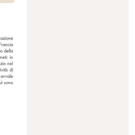
azione 
Francia 
 della 
ti: in 
zio nel 
ità di 
 avvale 
i sono 