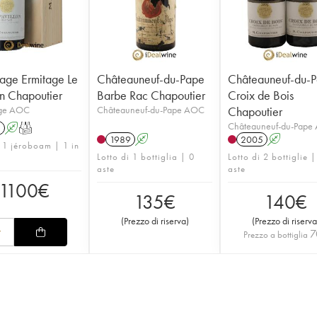
age Ermitage Le
Châteauneuf-du-Pape
Châteauneuf-du-
on Chapoutier
Barbe Rac Chapoutier
Croix de Bois
age AOC
Châteauneuf-du-Pape AOC
Chapoutier
Châteauneuf-du-Pape
1
A
T
1989
A
2005
A
i 1 jéroboam | 1 in
Lotto di 1 bottiglia | 0
Lotto di 2 bottiglie |
aste
aste
1100
€
135
€
140
€
(
Prezzo di riserva
)
(
Prezzo di riserva
7
Prezzo a bottiglia