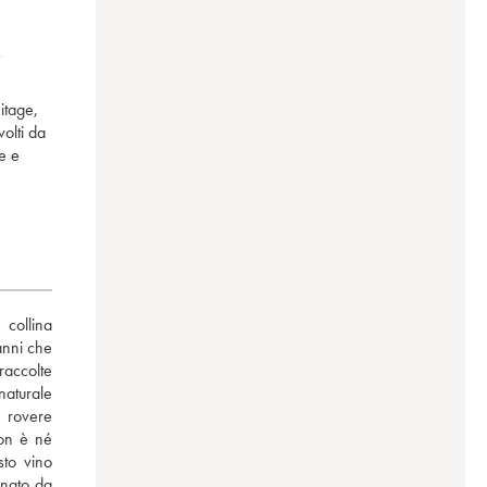
itage,
volti da
e e
ollina 
anni che 
accolte 
naturale 
 rovere 
on è né 
to vino 
nato da 