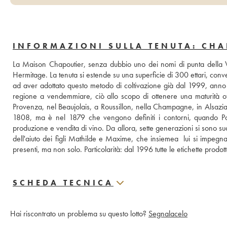
INFORMAZIONI SULLA TENUTA: CHA
La Maison Chapoutier, senza dubbio uno dei nomi di punta della Va
Hermitage. La tenuta si estende su una superficie di 300 ettari, conver
ad aver adottato questo metodo di coltivazione già dal 1999, anno in
regione a vendemmiare, ciò allo scopo di ottenere una maturità otti
Provenza, nel Beaujolais, a Roussillon, nella Champagne, in Alsazia, i
1808, ma è nel 1879 che vengono definiti i contorni, quando Polyd
produzione e vendita di vino. Da allora, sette generazioni si sono su
dell'aiuto dei figli Mathilde e Maxime, che insiemea  lui si impeg
presenti, ma non solo. Particolarità: dal 1996 tutte le etichette prodott
SCHEDA TECNICA
Hai riscontrato un problema su questo lotto?
Segnalacelo