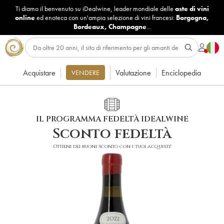
Ti diamo il benvenuto su iDealwine, leader mondiale delle
aste di vini
online
ed enoteca con un'ampia selezione di vini francesi:
Borgogna
,
Bordeaux
,
Champagne
...
Acquistare
Valutazione
Enciclopedia
VENDERE
IL PROGRAMMA FEDELTÀ IDEALWINE
Sconto fedeltà
Ottieni dei buoni sconto con i tuoi acquisti!