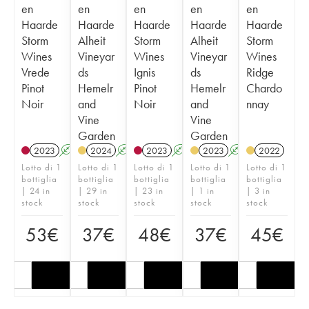
en
en
en
en
en
Haarde
Haarde
Haarde
Haarde
Haarde
Storm
Alheit
Storm
Alheit
Storm
Wines
Vineyar
Wines
Vineyar
Wines
Vrede
ds
Ignis
ds
Ridge
Pinot
Hemelr
Pinot
Hemelr
Chardo
Noir
and
Noir
and
nnay
Vine
Vine
Garden
Garden
2023
A
2024
A
2023
A
2023
A
2022
Lotto di 1
Lotto di 1
Lotto di 1
Lotto di 1
Lotto di 1
bottiglia
bottiglia
bottiglia
bottiglia
bottiglia
| 24 in
| 29 in
| 23 in
| 1 in
| 3 in
stock
stock
stock
stock
stock
53
€
37
€
48
€
37
€
45
€