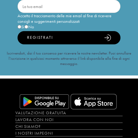
Accetto il tracciamento delle mie email al fine di ricevere
consigli e suggerimenti personalizzati
Sì
No
REGISTRATI
Iscrivendoti, dai il tuo consenso per ricevere le nostre newsletter. Puoi annullare
l’iscrizione in qualsiasi momento attraverso il link disponibile alla fine di ogni
messaggio.
VALUTAZIONE GRATUITA
LAVORA CON NOI
CHI SIAMO?
I NOSTRI IMPEGNI