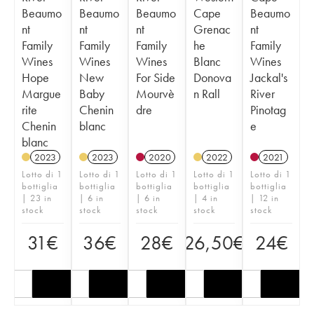
Beaumo
Beaumo
Beaumo
Cape
Beaumo
nt
nt
nt
Grenac
nt
Family
Family
Family
he
Family
Wines
Wines
Wines
Blanc
Wines
Hope
New
For Side
Donova
Jackal's
Margue
Baby
Mourvè
n Rall
River
rite
Chenin
dre
Pinotag
Chenin
blanc
e
blanc
2023
2023
2020
2022
2021
Lotto di 1
Lotto di 1
Lotto di 1
Lotto di 1
Lotto di 1
bottiglia
bottiglia
bottiglia
bottiglia
bottiglia
| 23 in
| 6 in
| 6 in
| 4 in
| 12 in
stock
stock
stock
stock
stock
31
€
36
€
28
€
26,50
€
24
€