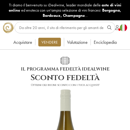
Ti diamo il benvenuto su iDealwine, leader mondiale delle
aste di vini
online
ed enoteca con un'ampia selezione di vini francesi:
Borgogna
,
Bordeaux
,
Champagne
...
Acquistare
Valutazione
Enciclopedia
VENDERE
IL PROGRAMMA FEDELTÀ IDEALWINE
Sconto fedeltà
Ottieni dei buoni sconto con i tuoi acquisti!