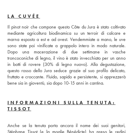
LA CUVÉE
Il pinot noir che compone questo Côte du Jura è stato coltivato 
mediante agricoltura biodinamica su un terroir di calcare e 
marna esposto a est e ad ovest. Vendemmiate a mano, le uve 
sono state poi vinificate a grappolo intero in modo naturale. 
Dopo una macerazione di due settimane in vasche 
troncoconiche di legno, il vino è stato invecchiato per un anno 
in botti di rovere (30% di legno nuovo). Alla degustazione, 
questo rosso dello Jura seduce grazie al suo profilo delicato, 
fruttato e croccante. Fluido, sapido e persistente, si apprezzerà 
bene sia in gioventù, sia dopo 10-15 anni in cantina. 
INFORMAZIONI SULLA TENUTA:
TISSOT
Anche se la tenuta porta ancora il nome dei suoi genitori, 
Stéphane Tissot (e la moglie Bénédicte) ha preso le redini 