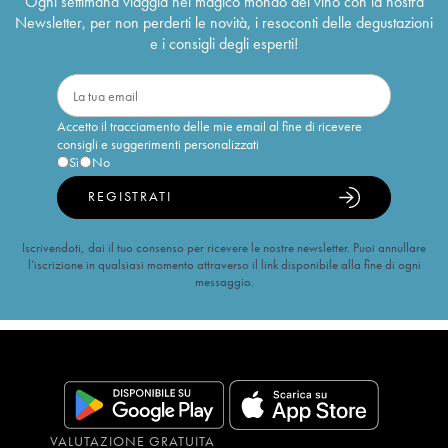
Ogni settimana viaggia nel magico mondo del vino con la nostra
Newsletter, per non perderti le novità, i resoconti delle degustazioni
e i consigli degli esperti!
Accetto il tracciamento delle mie email al fine di ricevere
consigli e suggerimenti personalizzati
Sì
No
REGISTRATI
Iscrivendoti, dai il tuo consenso per ricevere le nostre newsletter. Puoi annullare
l’iscrizione in qualsiasi momento attraverso il link disponibile alla fine di ogni
messaggio.
VALUTAZIONE GRATUITA