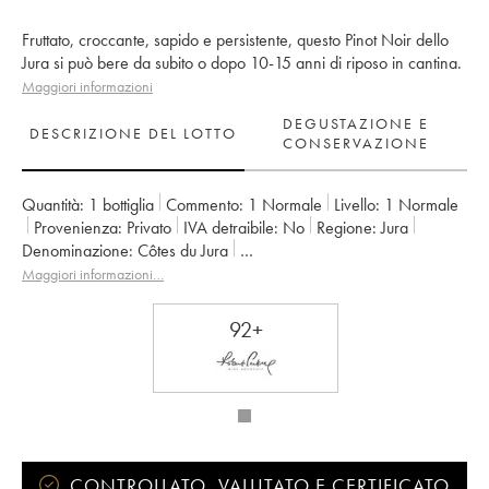
Fruttato, croccante, sapido e persistente, questo Pinot Noir dello
Jura si può bere da subito o dopo 10-15 anni di riposo in cantina.
Maggiori informazioni
DEGUSTAZIONE E
DESCRIZIONE DEL LOTTO
CONSERVAZIONE
Quantità:
1 bottiglia
Commento:
1 Normale
Livello:
1
Normale
Provenienza:
privato
IVA detraibile:
no
Regione:
Jura
Denominazione:
Côtes du Jura
Proprietario:
Bénédicte et Stéphane Tissot
Maggiori informazioni…
92+
CONTROLLATO, VALUTATO E CERTIFICATO