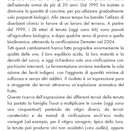
dell’azienda ormai da più di 20 anni. Dal 1995 ha iniziato a 
diminuire la quantità di concime, per poi utilizzare gradualmente 
solo preparati biologici. Allo stesso tempo ha bandito l’utilizzo di 
diserbanti chimici in favore di un lavoro del terreno. A partire 
dal 1999, i 28 ettari di tenuta (oggi sono 46) sono passati 
all’agricoltura biologica, e dopo qualche anno di prova a quella 
biodinamica, ottenendo la certificazione Demeter nel 2004. 
Tutti questi cambiamenti hanno fatto progredire enormemente la 
qualità delle uve, il loro equilibrio acido, la loro maturità e la 
densità del succo, e oggi richiedono solo una vinificazione con 
pochissimi interventi. La fermentazione avviene mediante la sola 
azione dei lieviti indigeni, con l’aggiunta di quantità minime di 
solforosa e senza altri additivi. Il risultato è un’espressione pura 
e struggente dei terroir attraverso un’esplosione aromatica del 
frutto. 
Questa ricerca dell’espressione dei differenti terroir della tenuta 
ha portato la famiglia Tissot a moltiplicare le cuvée (oggi sono 
una cinquantina!) partendo da vitigni diversi, da terroir 
caratteristici e da metodi di vinificazione anch’essi molto 
variegati (ad esempio, per il vitigno savagnin, tipico dello Jura, 
la tenuta può produrre vini non ossidativi (
vins ouillés
), oppure 