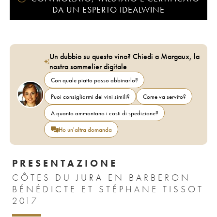
DA UN ESPERTO IDEALWINE
Un dubbio su questo vino? Chiedi a Margaux, la
nostra sommelier digitale
Con quale piatto posso abbinarlo?
Puoi consigliarmi dei vini simili?
Come va servito?
A quanto ammontano i costi di spedizione?
Ho un'altra domanda
PRESENTAZIONE
CÔTES DU JURA EN BARBERON
BÉNÉDICTE ET STÉPHANE TISSOT
2017