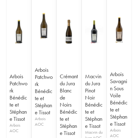
Arbois
Arbois
Arbois
Crémant
Macvin
Patchwo
Savagni
Patchwo
du Jura
du Jura
rk
n Sous
rk
Blanc
Pinot
Bénédic
Voile
Bénédic
de
Noir
te et
Bénédic
te et
Noirs
Bénédic
Stéphan
te et
Stéphan
Bénédic
te et
e Tissot
Stéphan
e Tissot
te et
Stéphan
Arbois
e Tissot
AOC
Arbois
Stéphan
e Tissot
Arbois
AOC
e Tissot
Macvin du
AOC
Jura AOC