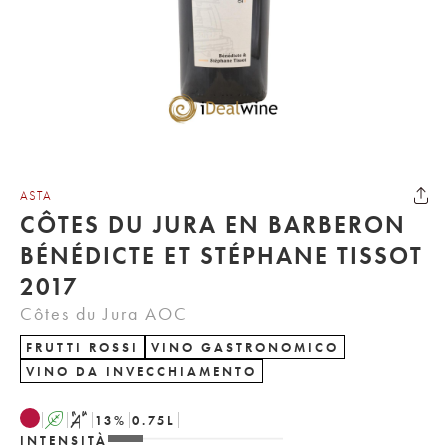
ASTA
CÔTES DU JURA EN BARBERON
BÉNÉDICTE ET STÉPHANE TISSOT
2017
Côtes du Jura AOC
FRUTTI ROSSI
VINO GASTRONOMICO
VINO DA INVECCHIAMENTO
A
S
13
%
0.75
L
INTENSITÀ