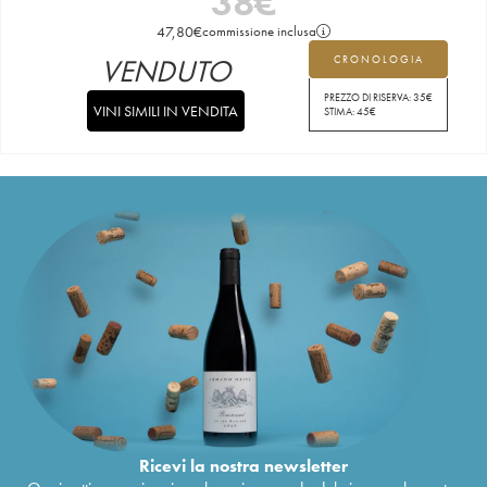
38
€
47,80
€
commissione inclusa
VENDUTO
CRONOLOGIA
PREZZO DI RISERVA:
35
€
VINI SIMILI IN VENDITA
STIMA:
45
€
Ricevi la nostra newsletter