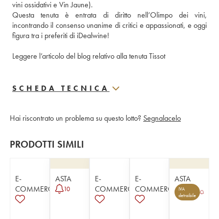
vini ossidativi e Vin Jaune). 
Questa tenuta è entrata di diritto nell’Olimpo dei vini, 
incontrando il consenso unanime di critici e appassionati, e oggi 
figura tra i preferiti di iDealwine! 
Leggere l’articolo del blog relativo alla tenuta Tissot
SCHEDA TECNICA
Hai riscontrato un problema su questo lotto?
Segnalacelo
PRODOTTI SIMILI
E-
ASTA
E-
E-
ASTA
COMMERCE
COMMERCE
COMMERCE
10
IVA
detraibile