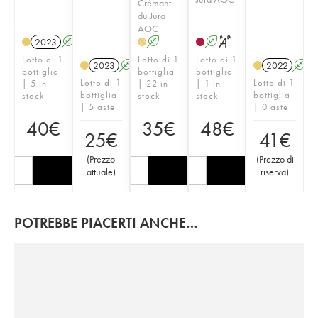
Crémant
du Jura
AOC
2023
A
S
A
A
S
H
Lotto di 1
Lotto di 1
Lotto di 1
2023
A
S
2022
A
bottiglia
bottiglia
bottiglia
Lotto di 1
Lotto di 1
| 5 in
| 22 in
| 1 in
bottiglia
bottiglia
stock
stock
stock
| 5 aste
| 0 aste
40
€
35
€
48
€
25
€
41
€
(
Prezzo
(
Prezzo di
attuale
)
riserva
)
POTREBBE PIACERTI ANCHE…