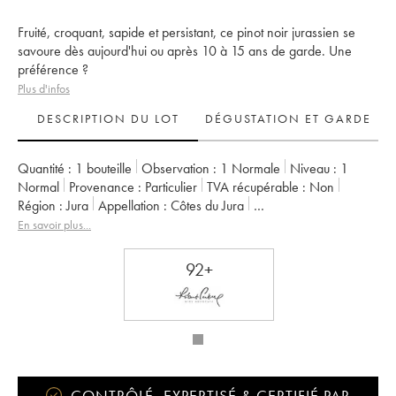
Fruité, croquant, sapide et persistant, ce pinot noir jurassien se
savoure dès aujourd'hui ou après 10 à 15 ans de garde. Une
préférence ?
Plus d'infos
DESCRIPTION DU LOT
DÉGUSTATION ET GARDE
Quantité :
1 bouteille
Observation :
1 Normale
Niveau :
1
Normal
Provenance :
particulier
TVA récupérable :
non
Région :
Jura
Appellation :
Côtes du Jura
Propriétaire :
Bénédicte et Stéphane Tissot
En savoir plus...
92+
CONTRÔLÉ, EXPERTISÉ & CERTIFIÉ PAR