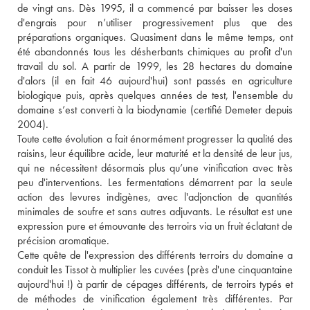
de vingt ans. Dès 1995, il a commencé par baisser les doses 
d'engrais pour n’utiliser progressivement plus que des 
préparations organiques. Quasiment dans le même temps, ont 
été abandonnés tous les désherbants chimiques au profit d'un 
travail du sol. A partir de 1999, les 28 hectares du domaine 
d'alors (il en fait 46 aujourd'hui) sont passés en agriculture 
biologique puis, après quelques années de test, l'ensemble du 
domaine s’est converti à la biodynamie (certifié Demeter depuis 
2004). 
Toute cette évolution a fait énormément progresser la qualité des 
raisins, leur équilibre acide, leur maturité et la densité de leur jus, 
qui ne nécessitent désormais plus qu’une vinification avec très 
peu d'interventions. Les fermentations démarrent par la seule 
action des levures indigènes, avec l'adjonction de quantités 
minimales de soufre et sans autres adjuvants. Le résultat est une 
expression pure et émouvante des terroirs via un fruit éclatant de 
précision aromatique. 
Cette quête de l'expression des différents terroirs du domaine a 
conduit les Tissot à multiplier les cuvées (près d'une cinquantaine 
aujourd'hui !) à partir de cépages différents, de terroirs typés et 
de méthodes de vinification également très différentes. Par 