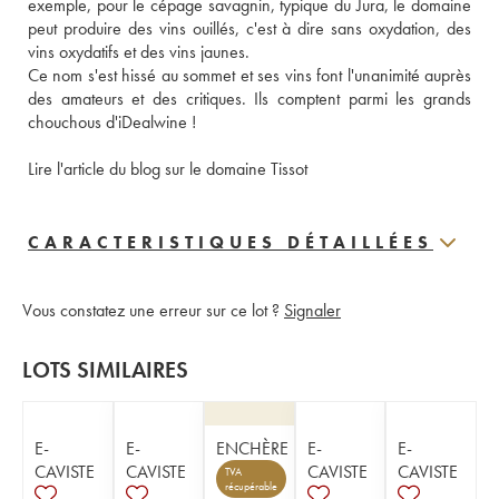
exemple, pour le cépage savagnin, typique du Jura, le domaine 
peut produire des vins ouillés, c'est à dire sans oxydation, des 
vins oxydatifs et des vins jaunes. 
Ce nom s'est hissé au sommet et ses vins font l'unanimité auprès 
des amateurs et des critiques. Ils comptent parmi les grands 
chouchous d'iDealwine ! 
Lire l'article du blog sur le domaine Tissot
CARACTERISTIQUES DÉTAILLÉES
Vous constatez une erreur sur ce lot ?
Signaler
LOTS SIMILAIRES
E-
E-
ENCHÈRE
E-
E-
CAVISTE
CAVISTE
CAVISTE
CAVISTE
TVA
récupérable