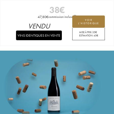
38
€
47,80
€
commission incluse
VOIR
VENDU
L'HISTORIQUE
MISE À PRIX:
35
€
VINS IDENTIQUES EN VENTE
ESTIMATION:
45
€