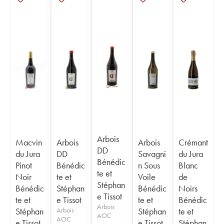
Arbois
Macvin
Arbois
Arbois
Crémant
DD
du Jura
DD
Savagni
du Jura
Bénédic
Pinot
Bénédic
n Sous
Blanc
te et
Noir
te et
Voile
de
Stéphan
Bénédic
Stéphan
Bénédic
Noirs
e Tissot
te et
e Tissot
te et
Bénédic
Arbois
Stéphan
Arbois
Stéphan
te et
AOC
AOC
e Tissot
e Tissot
Stéphan