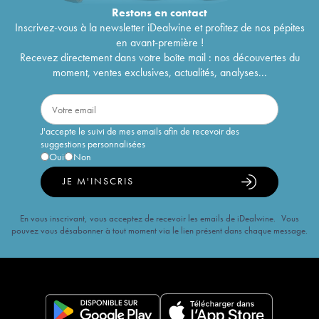
Restons en
contact
Inscrivez-vous à la newsletter iDealwine et profitez de nos pépites
en avant-première !
Recevez directement dans votre boîte mail : nos découvertes du
moment, ventes exclusives, actualités, analyses...
J'accepte le suivi de mes emails afin de recevoir des
suggestions personnalisées
Oui
Non
JE M'INSCRIS
En vous inscrivant, vous acceptez de recevoir les emails de iDealwine. Vous
pouvez vous désabonner à tout moment via le lien présent dans chaque message.