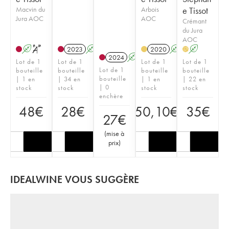
Macvin du
Arbois
e Tissot
Jura AOC
AOC
Crémant
du Jura
AOC
A
S
2023
A
S
2020
A
A
H
2024
A
S
Lot de 1
Lot de 1
Lot de 1
Lot de 1
Lot de 1
bouteille
bouteille
bouteille
bouteille
bouteille
| 1 en
| 34 en
| 1 en
| 22 en
| 0
stock
stock
stock
stock
enchère
48
€
28
€
50,10
€
35
€
27
€
(
mise à
prix
)
IDEALWINE VOUS SUGGÈRE