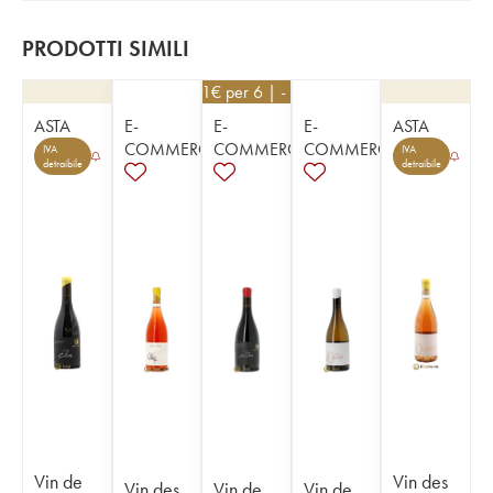
PRODOTTI SIMILI
26,91
€
per 6 | - 10%
ASTA
E-
E-
E-
ASTA
COMMERCE
COMMERCE
COMMERCE
IVA
IVA
detraibile
detraibile
Vin de
Vin des
Vin des
Vin de
Vin de