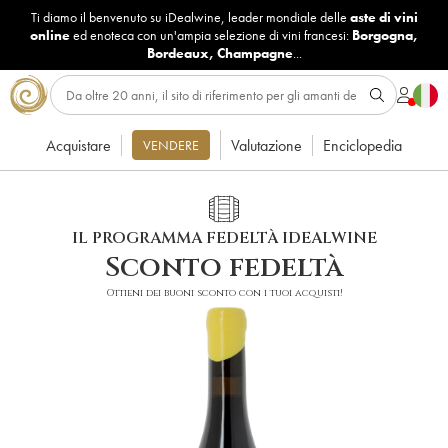
Ti diamo il benvenuto su iDealwine, leader mondiale delle
aste di vini
online
ed enoteca con un'ampia selezione di vini francesi:
Borgogna
,
Bordeaux
,
Champagne
...
Acquistare
Valutazione
Enciclopedia
VENDERE
IL PROGRAMMA FEDELTÀ IDEALWINE
Sconto fedeltà
Ottieni dei buoni sconto con i tuoi acquisti!