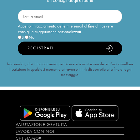
e i consigli degli esperti!
Accetto il tracciamento delle mie email al fine di ricevere
consigli e suggerimenti personalizzati
Sì
No
REGISTRATI
Iscrivendoti, dai il tuo consenso per ricevere le nostre newsletter. Puoi annullare
l’iscrizione in qualsiasi momento attraverso il link disponibile alla fine di ogni
messaggio.
VALUTAZIONE GRATUITA
LAVORA CON NOI
CHI SIAMO?