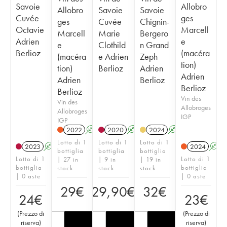
Savoie
Allobro
Allobro
Savoie
Savoie
Cuvée
ges
ges
Cuvée
Chignin-
Octavie
Marcell
Marcell
Marie
Bergero
Adrien
e
e
Clothild
n Grand
Berlioz
(macéra
(macéra
e Adrien
Zeph
tion)
tion)
Berlioz
Adrien
Adrien
Adrien
Berlioz
Berlioz
Berlioz
Vin des
Vin des
Allobroges
Allobroges
IGP
IGP
2022
A
K
2020
A
K
2024
A
K
Lotto di 1
Lotto di 1
Lotto di 1
2023
A
K
2024
A
bottiglia
bottiglia
bottiglia
Lotto di 1
Lotto di 1
| 27 in
| 9 in
| 19 in
bottiglia
bottiglia
stock
stock
stock
| 0 aste
| 0 aste
29
€
29,90
€
32
€
24
€
23
€
(
Prezzo di
(
Prezzo di
riserva
)
riserva
)