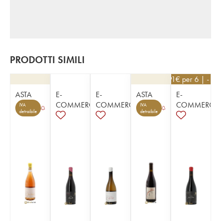
PRODOTTI SIMILI
26,91
€
per 6 | - 1
ASTA
E-
E-
ASTA
E-
COMMERCE
COMMERCE
COMMERCE
IVA
IVA
detraibile
detraibile