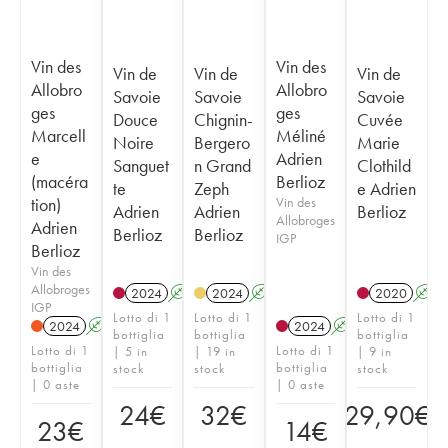
Vin des
Vin des
Vin de
Vin de
Vin de
Allobro
Allobro
Savoie
Savoie
Savoie
ges
ges
Douce
Chignin-
Cuvée
Marcell
Méliné
Noire
Bergero
Marie
e
Adrien
Sanguet
n Grand
Clothild
(macéra
Berlioz
te
Zeph
e Adrien
tion)
Vin des
Adrien
Adrien
Berlioz
Allobroges
Adrien
Berlioz
Berlioz
IGP
Berlioz
Vin des
Allobroges
2024
A
K
2024
A
K
2020
A
IGP
Lotto di 1
Lotto di 1
Lotto di 1
2024
A
K
2024
A
bottiglia
bottiglia
bottiglia
Lotto di 1
Lotto di 1
| 5 in
| 19 in
| 9 in
bottiglia
bottiglia
stock
stock
stock
| 0 aste
| 0 aste
24
€
32
€
29,90
€
23
€
14
€