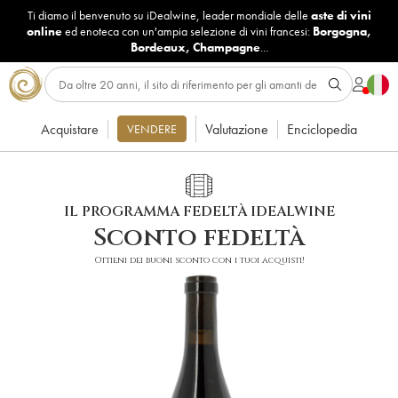
Ti diamo il benvenuto su iDealwine, leader mondiale delle
aste di vini
online
ed enoteca con un'ampia selezione di vini francesi:
Borgogna
,
Bordeaux
,
Champagne
...
Acquistare
Valutazione
Enciclopedia
VENDERE
IL PROGRAMMA FEDELTÀ IDEALWINE
Sconto fedeltà
Ottieni dei buoni sconto con i tuoi acquisti!