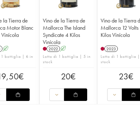
e la Tierra de
Vino de la Tierra de
Vino de la Tierra 
ca Motor Blanc
Mallorca The Island
Mallorca 12 Volts
 Vinícola
Syndicate 4 Kilos
Kilos Vinícola
Vinícola
3
A
2022
A
2023
 1 bottiglia | 6 in
Lotto di 1 bottiglia | 5 in
Lotto di 1 bottiglia |
stock
stock
19,50
€
20
€
23
€