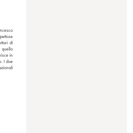
ncesco 
pettose 
ari di 
quello 
isce in 
. I due 
zionali 