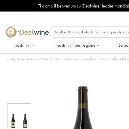
Ti diamo il benvenuto su iDealwine, leader mondia
I nostri vini
I nostri vini per regione
Le nos
Home
/
Acquistare vini
/
Baleari
/