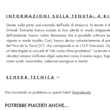
INFORMAZIONI SULLA TENUTA: 4 K
Situata nella parte sud-orientale dell'isola di Maiorca, la tenuta 
Grimalt. Entrambi hanno iniziato la loro attività in modo artigianal
dell'ambiente, hanno voluto dimostrare che è possibile coltivare be
vigneto in modo insolito. Così, hanno deciso volontariamente di pre
del Vino de la Tierra (V.T. che corrisponde a un I.G.P. francese). Ogn
un’idea legata ai concetti di "vite-suolo-clima-produttore". La tenuta si 
viticoltori amano vinificare vitigni autoctoni come il manto negro, fogo
come syrah, mourvèdre, cabernet sauvignon e merlot.
SCHEDA TECNICA
Hai riscontrato un problema su questo lotto?
Segnalacelo
POTREBBE PIACERTI ANCHE…