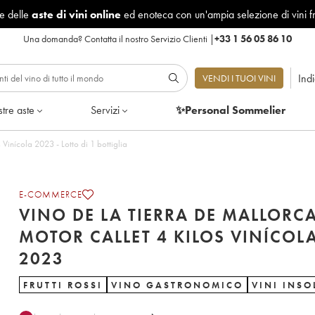
le delle
aste di vini online
ed enoteca con un'ampia selezione di vini f
Una domanda?
Contatta il nostro Servizio Clienti
|
+33 1 56 05 86 10
Ind
VENDI I TUOI VINI
tre aste
Servizi
✨Personal Sommelier
Vino de la Tierra de Mallorca Motor Callet 4 Kilos Vinícola 2023 - Lotto di 1 bottiglia
E-COMMERCE
VINO DE LA TIERRA DE MALLORC
MOTOR CALLET 4 KILOS VINÍCOL
2023
FRUTTI ROSSI
VINO GASTRONOMICO
VINI INSO