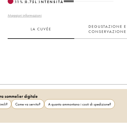
11
%
0.75
L
INTENSITÀ
Maggiori informazioni
DEGUSTAZIONE E
LA CUVÉE
CONSERVAZIONE
ra sommelier digitale
imili?
Come va servito?
A quanto ammontano i costi di spedizione?