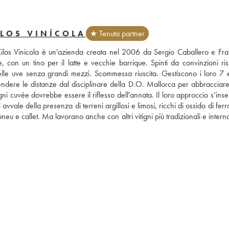
ILOS VINÍCOLA
★ Tenuta partner
4 Kilos Vinicola è un'azienda creata nel 2006 da Sergio Caballero e Fra
e, con un tino per il latte e vecchie barrique. Spinti da convinzioni ris
lle uve senza grandi mezzi. Scommessa riuscita. Gestiscono i loro 7 ett
ndere le distanze dal disciplinare della D.O. Mallorca per abbracciare 
i cuvée dovrebbe essere il riflesso dell'annata. Il loro approccio s’inser
avvale della presenza di terreni argillosi e limosi, ricchi di ossido di ferro
neu e callet. Ma lavorano anche con altri vitigni più tradizionali e interna