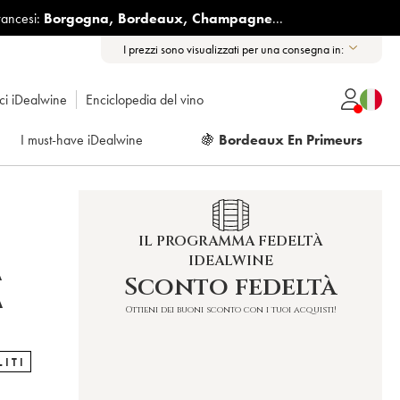
rancesi:
Borgogna
,
Bordeaux
,
Champagne
...
I prezzi sono visualizzati per una consegna in:
ici iDealwine
Enciclopedia del vino
I must-have iDealwine
🍇
Bordeaux En Primeurs
IL PROGRAMMA FEDELTÀ
IDEALWINE
A
Sconto fedeltà
A
Ottieni dei buoni sconto con i tuoi acquisti!
LITI