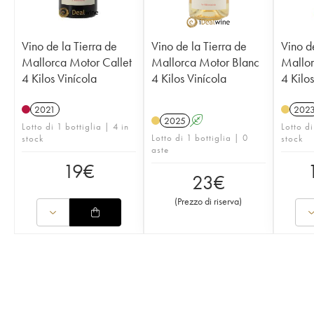
Vino de la Tierra de
Vino de la Tierra de
Vino d
Mallorca Motor Callet
Mallorca Motor Blanc
Mallor
4 Kilos Vinícola
4 Kilos Vinícola
4 Kilos
2021
202
2025
A
Lotto di 1 bottiglia | 4 in
Lotto di
Lotto di 1 bottiglia | 0
stock
stock
aste
19
€
23
€
(
Prezzo di riserva
)