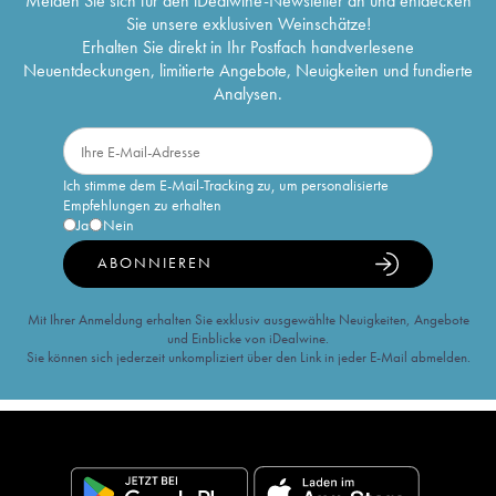
Melden Sie sich für den iDealwine-Newsletter an und entdecken
Sie unsere exklusiven Weinschätze!
Erhalten Sie direkt in Ihr Postfach handverlesene
Neuentdeckungen, limitierte Angebote, Neuigkeiten und fundierte
Analysen.
Ich stimme dem E-Mail-Tracking zu, um personalisierte
Empfehlungen zu erhalten
Ja
Nein
ABONNIEREN
Mit Ihrer Anmeldung erhalten Sie exklusiv ausgewählte Neuigkeiten, Angebote
und Einblicke von iDealwine.
Sie können sich jederzeit unkompliziert über den Link in jeder E-Mail abmelden.