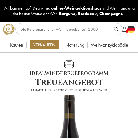
Willkommen auf iDealwine,
online-Weinauktionshaus
und
Weinhandlung
der besten Weine der Welt:
Burgund
,
Bordeaux
,
Champagne
...
Kaufen
Notierung
Wein-Enzyklopädie
VERKAUFEN
IDEALWINE-TREUEPROGRAMM
Treueangebot
Erhalten Sie Rabatt-Coupons bei jedem Einkauf!