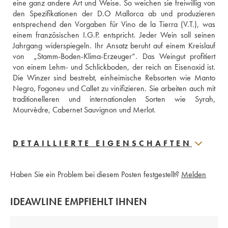
eine ganz andere Art und Weise. So weichen sie freiwillig von 
den Spezifikationen der D.O Mallorca ab und produzieren 
entsprechend den Vorgaben für Vino de la Tierra (V.T.), was 
einem französischen I.G.P. entspricht. Jeder Wein soll seinen 
Jahrgang widerspiegeln. Ihr Ansatz beruht auf einem Kreislauf 
von  „Stamm-Boden-Klima-Erzeuger“. Das Weingut profitiert 
von einem Lehm- und Schlickboden, der reich an Eisenoxid ist. 
Die Winzer sind bestrebt, einheimische Rebsorten wie Manto 
Negro, Fogoneu und Callet zu vinifizieren. Sie arbeiten auch mit 
traditionelleren und internationalen Sorten wie Syrah, 
Mourvèdre, Cabernet Sauvignon und Merlot.
DETAILLIERTE EIGENSCHAFTEN
Haben Sie ein Problem bei diesem Posten festgestellt?
Melden
IDEAWLINE EMPFIEHLT IHNEN