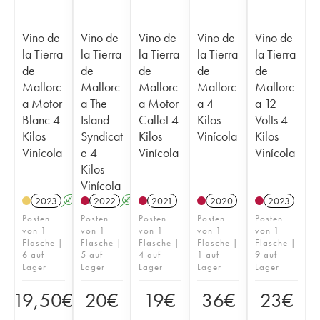
Vino de
Vino de
Vino de
Vino de
Vino de
la Tierra
la Tierra
la Tierra
la Tierra
la Tierra
de
de
de
de
de
Mallorc
Mallorc
Mallorc
Mallorc
Mallorc
a Motor
a The
a Motor
a 4
a 12
Blanc 4
Island
Callet 4
Kilos
Volts 4
Kilos
Syndicat
Kilos
Vinícola
Kilos
Vinícola
e 4
Vinícola
Vinícola
Kilos
Vinícola
2023
A
2022
A
2021
2020
2023
Posten
Posten
Posten
Posten
Posten
von 1
von 1
von 1
von 1
von 1
Flasche |
Flasche |
Flasche |
Flasche |
Flasche |
6 auf
5 auf
4 auf
1 auf
9 auf
Lager
Lager
Lager
Lager
Lager
19,50
€
20
€
19
€
36
€
23
€