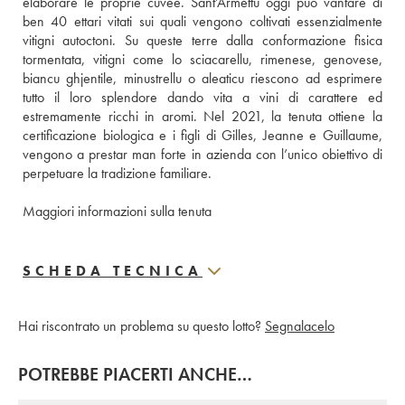
elaborare le proprie cuvée. Sant’Armettu oggi può vantare di 
ben 40 ettari vitati sui quali vengono coltivati essenzialmente 
vitigni autoctoni. Su queste terre dalla conformazione fisica 
tormentata, vitigni come lo sciacarellu, rimenese, genovese, 
biancu ghjentile, minustrellu o aleaticu riescono ad esprimere 
tutto il loro splendore dando vita a vini di carattere ed 
estremamente ricchi in aromi. Nel 2021, la tenuta ottiene la 
certificazione biologica e i figli di Gilles, Jeanne e Guillaume, 
vengono a prestar man forte in azienda con l’unico obiettivo di 
perpetuare la tradizione familiare.
Maggiori informazioni sulla tenuta
SCHEDA TECNICA
Hai riscontrato un problema su questo lotto?
Segnalacelo
POTREBBE PIACERTI ANCHE…