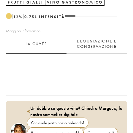
FRUTTI GIALLI
VINO GASTRONOMICO
12
%
0.75
L
INTENSITÀ
Maggiori informazioni
DEGUSTAZIONE E
LA CUVÉE
CONSERVAZIONE
Un dubbio su questo vino? Chiedi a Margaux, la
nostra sommelier digitale
Con quale piatto posso abbinarlo?
Puoi consigliarmi dei vini simili?
Come va servito?