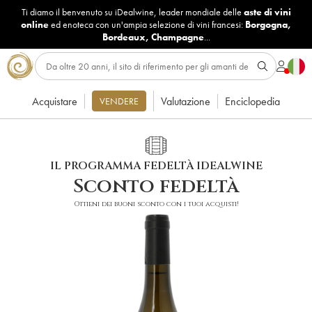
Ti diamo il benvenuto su iDealwine, leader mondiale delle
aste di vini
online
ed enoteca con un'ampia selezione di vini francesi:
Borgogna
,
Bordeaux
,
Champagne
...
Acquistare
Valutazione
Enciclopedia
VENDERE
IL PROGRAMMA FEDELTÀ IDEALWINE
Sconto fedeltà
Ottieni dei buoni sconto con i tuoi acquisti!