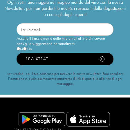
Ogni settimana viaggia nel magico mondo del vino con la nostra
Newsletter, per non perderti le novità, i resoconti delle degustazioni
e i consigli degli esperti!
Accetto il tracciamento delle mie email al fine di ricevere
consigli e suggerimenti personalizzati
Sì
No
REGISTRATI
Iscrivendoti, dai il tuo consenso per ricevere le nostre newsletter. Puoi annullare
l’iscrizione in qualsiasi momento attraverso il link disponibile alla fine di ogni
messaggio.
VALUTAZIONE GRATUITA