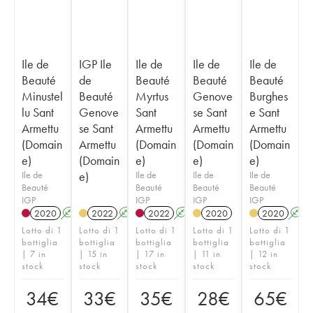
Ile de
IGP Ile
Ile de
Ile de
Ile de
Beauté
de
Beauté
Beauté
Beauté
Minustel
Beauté
Myrtus
Genove
Burghes
lu Sant
Genove
Sant
se Sant
e Sant
Armettu
se Sant
Armettu
Armettu
Armettu
(Domain
Armettu
(Domain
(Domain
(Domain
e)
(Domain
e)
e)
e)
Ile de
e)
Ile de
Ile de
Ile de
Beauté
Beauté
Beauté
Beauté
IGP
IGP
IGP
IGP
2020
A
2022
A
2022
A
2020
2020
A
Lotto di 1
Lotto di 1
Lotto di 1
Lotto di 1
Lotto di 1
bottiglia
bottiglia
bottiglia
bottiglia
bottiglia
| 7 in
| 15 in
| 17 in
| 11 in
| 12 in
stock
stock
stock
stock
stock
34
€
33
€
35
€
28
€
65
€