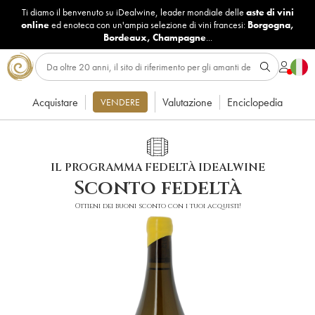
Ti diamo il benvenuto su iDealwine, leader mondiale delle
aste di vini
online
ed enoteca con un'ampia selezione di vini francesi:
Borgogna
,
Bordeaux
,
Champagne
...
Acquistare
Valutazione
Enciclopedia
VENDERE
IL PROGRAMMA FEDELTÀ IDEALWINE
Sconto fedeltà
Ottieni dei buoni sconto con i tuoi acquisti!