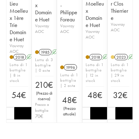
Lieu
Moelleu
r Clos
x
-
Moelleu
x
Thierrier
Domain
Philippe
x 1ère
Domain
e
e Huet
Foreau
Trie
e Huet
Vouvray
Vouvray
Vouvray
AOC
Domain
AOC
AOC
Vouvray
AOC
e Huet
Vouvray
AOC
1985
A
S
2018
A
S
2018
A
S
2023
A
Lotto di 3
Lotto di 1
Lotto di 1
Lotto di 1
bottiglie
1996
bottiglia
bottiglia
bottiglia
| 0 aste
Lotto di 1
| 8 in
| 12 in
| 29 in
bottiglia
stock
stock
stock
210
€
| 2 aste
54
€
48
€
32
€
(
Prezzo di
48
€
riserva
)
Prezzo a
(
Prezzo
bottiglia
attuale
)
70
€