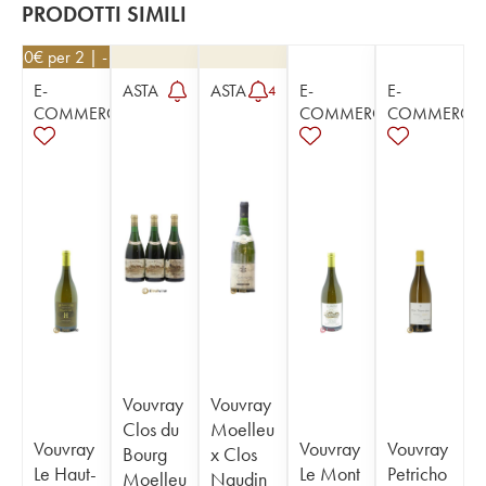
PRODOTTI SIMILI
8,60
€
per 2 | - 10%
E-
ASTA
ASTA
E-
E-
4
COMMERCE
COMMERCE
COMMERCE
Vouvray
Vouvray
Clos du
Moelleu
Vouvray
Vouvray
Vouvray
Bourg
x Clos
Le Haut-
Le Mont
Petricho
Moelleu
Naudin