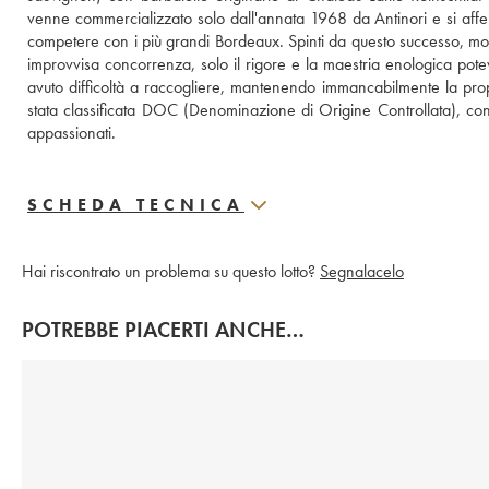
venne commercializzato solo dall'annata 1968 da Antinori e si affer
competere con i più grandi Bordeaux. Spinti da questo successo, molti a
improvvisa concorrenza, solo il rigore e la maestria enologica potev
avuto difficoltà a raccogliere, mantenendo immancabilmente la prop
stata classificata DOC (Denominazione di Origine Controllata), confe
appassionati.
SCHEDA TECNICA
Hai riscontrato un problema su questo lotto?
Segnalacelo
POTREBBE PIACERTI ANCHE…