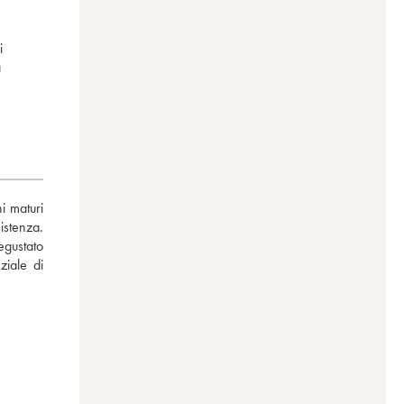
i
a
 maturi 
stenza. 
gustato 
iale di 