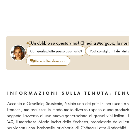
Un dubbio su questo vino? Chiedi a Margaux, la nost
Con quale piatto posso abbinarlo?
Puoi consigliarmi dei vini s
Ho un'altra domanda
INFORMAZIONI SULLA TENUTA: TEN
Accanto a Ornellaia, Sassicaia, è stato uno dei primi supertuscan a ved
francesi, ma realizzati in modo molto diverso rispetto a una produzio
segnato l'avvento di una nuova generazione di grandi vini italiani. I
'40, il marchese Mario Incisa della Rochetta, proprietario della Ten
sauvignon) con barbatelle originarie di Château Lafite-Rothschild. I