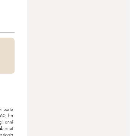
r parte 
’60, ha 
li anni 
bernet 
sicaia 