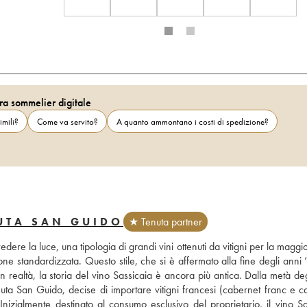
ra sommelier digitale
imili?
Come va servito?
A quanto ammontano i costi di spedizione?
UTA SAN GUIDO
★ Tenuta partner
ere la luce, una tipologia di grandi vini ottenuti da vitigni per la maggio
ne standardizzata. Questo stile, che si è affermato alla fine degli anni 
n realtà, la storia del vino Sassicaia è ancora più antica. Dalla metà deg
uta San Guido, decise di importare vitigni francesi (cabernet franc e ca
nizialmente destinato al consumo esclusivo del proprietario, il vino Sas