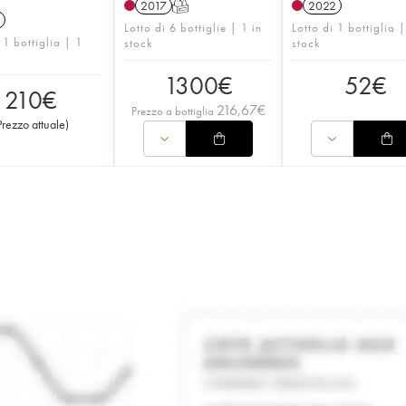
2017
T
2022
Lotto di 6 bottiglie | 1 in
Lotto di 1 bottiglia |
 1 bottiglia | 1
stock
stock
1300
€
52
€
210
€
216,67
€
Prezzo a bottiglia
Prezzo attuale
)