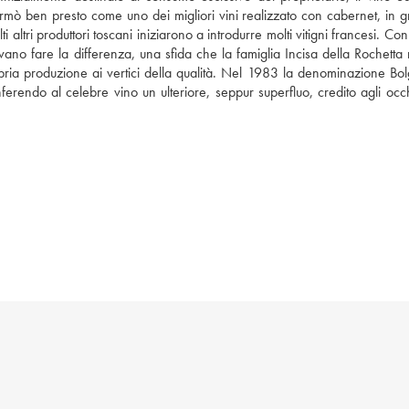
mò ben presto come uno dei migliori vini realizzato con cabernet, in gr
ltri produttori toscani iniziarono a introdurre molti vitigni francesi. Con
ano fare la differenza, una sfida che la famiglia Incisa della Rochetta 
ria produzione ai vertici della qualità. Nel 1983 la denominazione Bolg
rendo al celebre vino un ulteriore, seppur superfluo, credito agli occhi