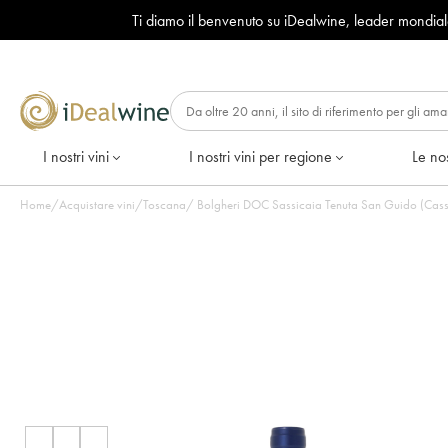
Ti diamo il benvenuto su iDealwine, leader mondia
I nostri vini
I nostri vini per regione
Le nos
Home
/
Acquistare vini
/
Toscana
/
Bolgheri DOC Sassicaia Tenuta San Guido (Cassett