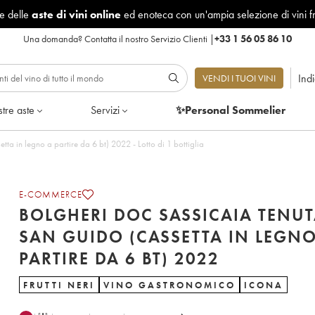
le delle
aste di vini online
ed enoteca con un'ampia selezione di vini f
Una domanda?
Contatta il nostro Servizio Clienti
|
+33 1 56 05 86 10
Ind
VENDI I TUOI VINI
tre aste
Servizi
✨Personal Sommelier
a in legno a partire da 6 bt) 2022 - Lotto di 1 bottiglia
E-COMMERCE
BOLGHERI DOC SASSICAIA TENU
SAN GUIDO (CASSETTA IN LEGNO
PARTIRE DA 6 BT) 2022
FRUTTI NERI
VINO GASTRONOMICO
ICONA