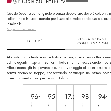
T
13.5
%
0.75
L
INTENSITÀ
Questo Supertuscan originale è senza dubbio uno dei più celebri vin
italiani, noto in tutto il mondo per il suo stile molto bordolese e tuttavi
inimitabile.
Maggiori informazioni
DEGUSTAZIONE E
LA CUVÉE
CONSERVAZIONE
Al contempo potente e incredibilmente fine, questo vino offre tannini
ed eleganti, squisiti sentori fruttati e un’eccezionale persi
Affascinante già in giovane età, ha il vantaggio di poter essere de
senza attendere troppo, conservando comunque un ottimo potenz
invecchiamento, raro per un vino italiano.
96+
95
17.5++
98
94+