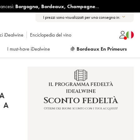
rancesi:
Borgogna
,
Bordeaux
,
Champagne
...
I prezzi sono visualizzati per una consegna in:
ici iDealwine
Enciclopedia del vino
I must-have iDealwine
🍇
Bordeaux En Primeurs
IL PROGRAMMA FEDELTÀ
IDEALWINE
TA
Sconto fedeltà
 A
Ottieni dei buoni sconto con i tuoi acquisti!