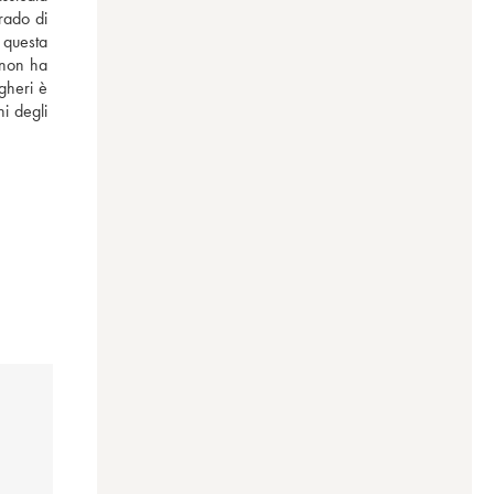
ado di 
 questa 
non ha 
heri è 
 degli 