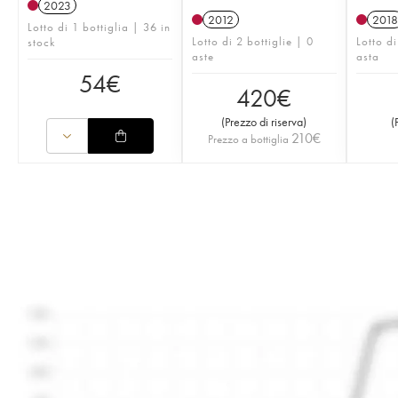
2023
2012
2018
Lotto di 1 bottiglia | 36 in
Lotto di 2 bottiglie | 0
Lotto di
stock
aste
asta
54
€
420
€
(
Prezzo di riserva
)
(
210
€
Prezzo a bottiglia