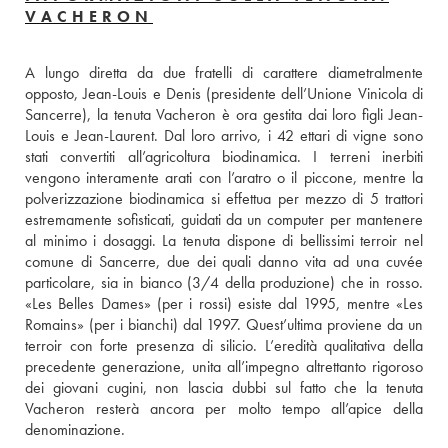
VACHERON
A lungo diretta da due fratelli di carattere diametralmente 
opposto, Jean-Louis e Denis (presidente dell’Unione Vinicola di 
Sancerre), la tenuta Vacheron è ora gestita dai loro figli Jean-
Louis e Jean-Laurent. Dal loro arrivo, i 42 ettari di vigne sono 
stati convertiti all’agricoltura biodinamica. I terreni inerbiti 
vengono interamente arati con l’aratro o il piccone, mentre la 
polverizzazione biodinamica si effettua per mezzo di 5 trattori 
estremamente sofisticati, guidati da un computer per mantenere 
al minimo i dosaggi. La tenuta dispone di bellissimi terroir nel 
comune di Sancerre, due dei quali danno vita ad una cuvée 
particolare, sia in bianco (3/4 della produzione) che in rosso. 
«Les Belles Dames» (per i rossi) esiste dal 1995, mentre «Les 
Romains» (per i bianchi) dal 1997. Quest’ultima proviene da un 
terroir con forte presenza di silicio. L’eredità qualitativa della 
precedente generazione, unita all’impegno altrettanto rigoroso 
dei giovani cugini, non lascia dubbi sul fatto che la tenuta 
Vacheron resterà ancora per molto tempo all’apice della 
denominazione.