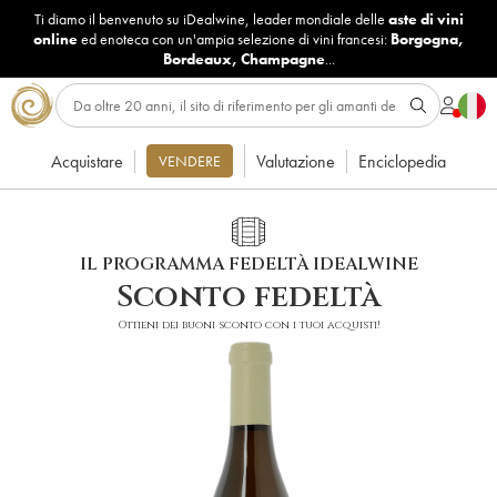
Ti diamo il benvenuto su iDealwine, leader mondiale delle
aste di vini
online
ed enoteca con un'ampia selezione di vini francesi:
Borgogna
,
Bordeaux
,
Champagne
...
Acquistare
Valutazione
Enciclopedia
VENDERE
IL PROGRAMMA FEDELTÀ IDEALWINE
Sconto fedeltà
Ottieni dei buoni sconto con i tuoi acquisti!