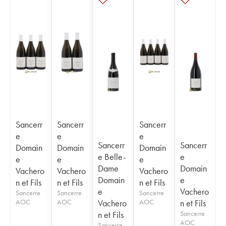
Sancerr
Sancerr
Sancerr
e
e
e
Sancerr
Sancerr
Domain
Domain
Domain
e Belle-
e
e
e
e
Dame
Domain
Vachero
Vachero
Vachero
Domain
e
n et Fils
n et Fils
n et Fils
e
Vachero
Sancerre
Sancerre
Sancerre
AOC
AOC
Vachero
AOC
n et Fils
n et Fils
Sancerre
AOC
Sancerre