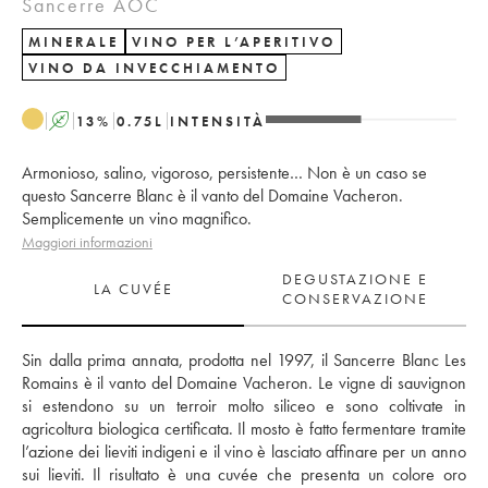
Sancerre AOC
MINERALE
VINO PER L’APERITIVO
VINO DA INVECCHIAMENTO
A
13
%
0.75
L
INTENSITÀ
Armonioso, salino, vigoroso, persistente… Non è un caso se
questo Sancerre Blanc è il vanto del Domaine Vacheron.
Semplicemente un vino magnifico.
Maggiori informazioni
DEGUSTAZIONE E
LA CUVÉE
CONSERVAZIONE
Sin dalla prima annata, prodotta nel 1997, il Sancerre Blanc Les 
Romains è il vanto del Domaine Vacheron. Le vigne di sauvignon 
si estendono su un terroir molto siliceo e sono coltivate in 
agricoltura biologica certificata. Il mosto è fatto fermentare tramite 
l’azione dei lieviti indigeni e il vino è lasciato affinare per un anno 
sui lieviti. Il risultato è una cuvée che presenta un colore oro 