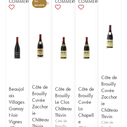
COMMERCE
COMMERCE
COMMERCE
IVA
detraibile
Côte de
Brouilly
Côte de
Beaujol
Côte de
Côte de
Cuvée
Brouilly
ais
Brouilly
Brouilly
Zacchar
Cuvée
Villages
Le Clos
Cuvée
ie
Zacchar
Gamay
Château
La
Château
ie
Noir
Thivin
Chapell
Thivin
Château
Vignes
Côte de
e
Côte de
Thivin
Brouilly