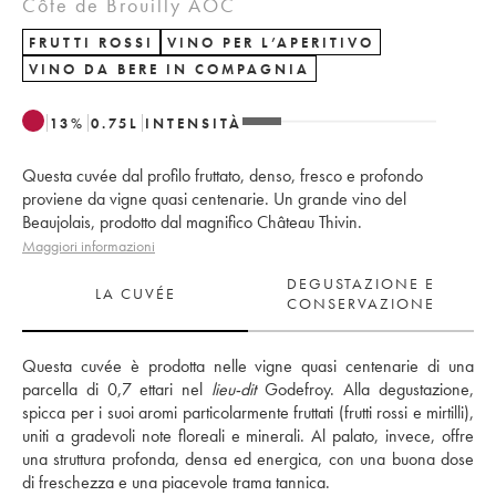
Côte de Brouilly AOC
FRUTTI ROSSI
VINO PER L’APERITIVO
VINO DA BERE IN COMPAGNIA
13
%
0.75
L
INTENSITÀ
Questa cuvée dal profilo fruttato, denso, fresco e profondo
proviene da vigne quasi centenarie. Un grande vino del
Beaujolais, prodotto dal magnifico Château Thivin.
Maggiori informazioni
DEGUSTAZIONE E
LA CUVÉE
CONSERVAZIONE
Questa cuvée è prodotta nelle vigne quasi centenarie di una 
parcella di 0,7 ettari nel 
lieu-dit
 Godefroy. Alla degustazione, 
spicca per i suoi aromi particolarmente fruttati (frutti rossi e mirtilli), 
uniti a gradevoli note floreali e minerali. Al palato, invece, offre 
una struttura profonda, densa ed energica, con una buona dose 
di freschezza e una piacevole trama tannica.