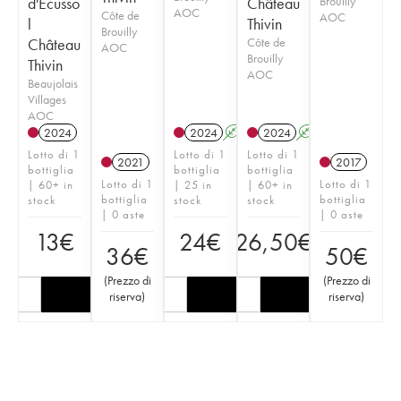
d'Ecusso
Château
Brouilly
AOC
Côte de
AOC
l
Thivin
Brouilly
Château
Côte de
AOC
Brouilly
Thivin
AOC
Beaujolais
Villages
AOC
2024
2024
A
2024
A
Lotto di 1
Lotto di 1
Lotto di 1
2021
2017
bottiglia
bottiglia
bottiglia
Lotto di 1
Lotto di 1
| 60+ in
| 25 in
| 60+ in
bottiglia
bottiglia
stock
stock
stock
| 0 aste
| 0 aste
13
€
24
€
26,50
€
36
€
50
€
(
Prezzo di
(
Prezzo di
riserva
)
riserva
)