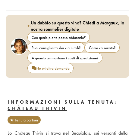
Un dubbio su questo vino? Chiedi a Margaux, la
nostra sommelier digitale
Con quale piatto posso abbinarlo?
Puoi consigliarmi dei vini simili?
Come va servito?
A quanto ammontano i costi di spedizione?
Ho un'altra domanda
INFORMAZIONI SULLA TENUTA:
CHÂTEAU THIVIN
★ Tenuta partner
Lo Château Thivin si trova nel Beaujolais, sui versanti della 