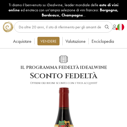
Ti diamo il benvenuto su iDealwine, leader mondiale delle
aste di vini
online
ed enoteca con un'ampia selezione di vini francesi:
Borgogna
,
Bordeaux
,
Champagne
...
Acquistare
Valutazione
Enciclopedia
VENDERE
IL PROGRAMMA FEDELTÀ IDEALWINE
Sconto fedeltà
Ottieni dei buoni sconto con i tuoi acquisti!