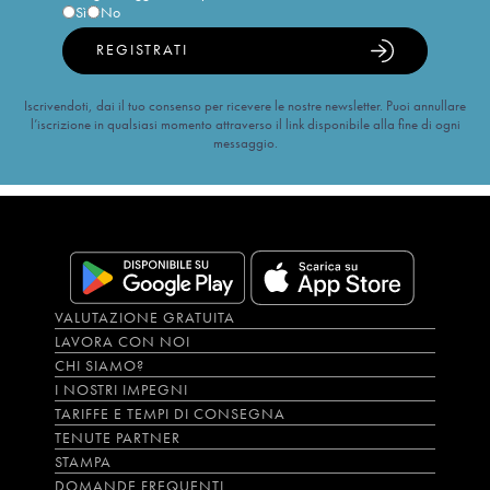
Sì
No
REGISTRATI
Iscrivendoti, dai il tuo consenso per ricevere le nostre newsletter. Puoi annullare
l’iscrizione in qualsiasi momento attraverso il link disponibile alla fine di ogni
messaggio.
VALUTAZIONE GRATUITA
LAVORA CON NOI
CHI SIAMO?
I NOSTRI IMPEGNI
TARIFFE E TEMPI DI CONSEGNA
TENUTE PARTNER
STAMPA
DOMANDE FREQUENTI