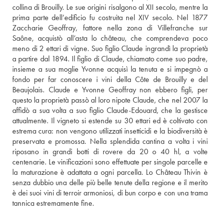
collina di Brouilly. Le sue origini risalgono al XII secolo, mentre la 
prima parte dell’edificio fu costruita nel XIV secolo. Nel 1877 
Zaccharie Geoffray, fattore nella zona di Villefranche sur 
Saône, acquistò all’asta lo château, che comprendeva poco 
meno di 2 ettari di vigne. Suo figlio Claude ingrandì la proprietà 
a partire dal 1894. Il figlio di Claude, chiamato come suo padre, 
insieme a sua moglie Yvonne acquisì la tenuta e si impegnò a 
fondo per far conoscere i vini della Côte de Brouilly e del 
Beaujolais. Claude e Yvonne Geoffray non ebbero figli, per 
questo la proprietà passò al loro nipote Claude, che nel 2007 la 
affidò a sua volta a suo figlio Claude-Edouard, che la gestisce 
attualmente. Il vigneto si estende su 30 ettari ed è coltivato con 
estrema cura: non vengono utilizzati insetticidi e la biodiversità è 
preservata e promossa. Nella splendida cantina a volta i vini 
riposano in grandi botti di rovere da 20 o 40 hl, a volte 
centenarie. Le vinificazioni sono effettuate per singole parcelle e 
la maturazione è adattata a ogni parcella. Lo Château Thivin è 
senza dubbio una delle più belle tenute della regione e il merito 
è dei suoi vini di terroir armoniosi, di bun corpo e con una trama 
tannica estremamente fine.