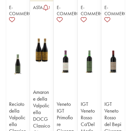
E-
ASTA
E-
E-
E-
1
COMMERCE
COMMERCE
COMMERCE
COMMERCE
Amaron
e della
Recioto
Veneto
IGT
IGT
Valpolic
della
IGT
Veneto
Veneto
ella
Valpolic
Primofio
Rosso
Rosso
DOCG
ella
re
Ca'Del
del Bepi
Classico
Classico
Giusepp
Merlo
Giusepp