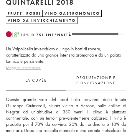
QUINTARELLI 2018
FRUTTI ROSSI
VINO GASTRONOMICO
VINO DA INVECCHIAMENTO
A
15
%
0.75
L
INTENSITÀ
Un Valpolicella invecchiato a lungo in botti di rovere,
caratterizzato da una grande intensità aromatica e da un palato
tannico e persistente.
Maggiori informazioni
DEGUSTAZIONE E
LA CUVÉE
CONSERVAZIONE
Questo grande vino del nord Italia proviene dalla tenuta 
Giuseppe Quintarelli, situata vicino a Verona, sulle colline di 
Negrar ad un'altitudine di 350 metri. Il clima è piuttosto 
continentale, con un terroir prevalentemente calcareo. Il vino è 
prodotto per il 70% da corvina, 20% da rondinella e 10% da 
molinara. Dopo una raccolta manuale e una cernita meticolosa, le 