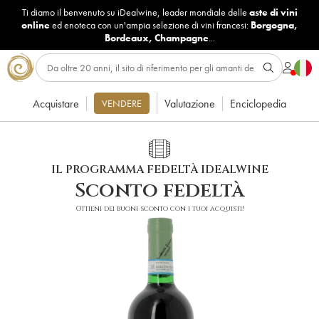
Ti diamo il benvenuto su iDealwine, leader mondiale delle
aste di vini
online
ed enoteca con un'ampia selezione di vini francesi:
Borgogna
,
Bordeaux
,
Champagne
...
Acquistare
Valutazione
Enciclopedia
VENDERE
IL PROGRAMMA FEDELTÀ IDEALWINE
Sconto fedeltà
Ottieni dei buoni sconto con i tuoi acquisti!