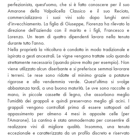
perfezionista, quest'uomo, che si è fatto conoscere per il suo 
Amarone della Valpolicella Classico e il suo Recioto, 
commercializzava i suoi vini solo dopo lunghi anni 
d’invecchiamento. La figlia di Giuseppe, Fiorenza ha rilevato la 
direzione dell’azienda con il marito e i figli, Francesco e 
Lorenzo. Un team di quattro dipendenti lavora nella tenuta 
durante tutto l'anno. 
Nella proprietà la viticoltura è condotta in modo tradizionale e 
ispirata a gesti ancestrali. Le vigne vengono trattate solo quando 
strettamente necessario (quando piove molto per esempio). Non 
viene utilizzato alcun diserbante e si preferisce semmai lavorare 
i terreni. Le rese sono ridotte al minimo grazie a potature 
rigorose e alla vendemmia verde. Quest’ultima si svolge 
abbastanza tardi, a una buona maturità. Le uve sono raccolte a 
mano, in piccole cassette di legno, che assorbono meglio 
l'umidità dei grappoli e quindi preservano meglio gli acini. I 
grappoli vengono controllati prima di essere sottoposti ad 
appassimento per almeno 4 mesi in apposite celle (per 
l'Amarone). La cantina è stata ammodernata per consentire di 
realizzare vini di migliore qualità. Insomma, una tenuta 
eccezionale e caratterizzata da un profilo discreto e riservato 