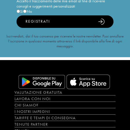
Accetto il tracciamento delle mie email al fine di ricevere
consigli e suggerimenti personalizzati
Sì
No
REGISTRATI
Iscrivendoti, dai il tuo consenso per ricevere le nostre newsletter. Puoi annullare
l’iscrizione in qualsiasi momento attraverso il link disponibile alla fine di ogni
messaggio.
VALUTAZIONE GRATUITA
LAVORA CON NOI
CHI SIAMO?
I NOSTRI IMPEGNI
TARIFFE E TEMPI DI CONSEGNA
TENUTE PARTNER