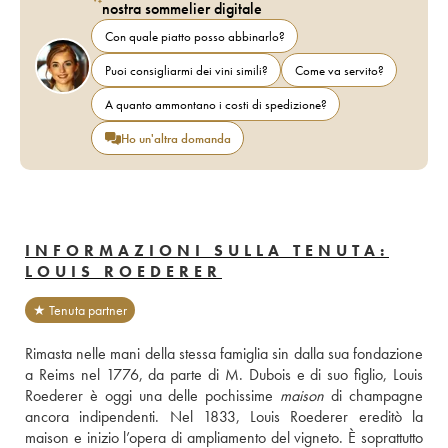
nostra sommelier digitale
Con quale piatto posso abbinarlo?
Puoi consigliarmi dei vini simili?
Come va servito?
A quanto ammontano i costi di spedizione?
Ho un'altra domanda
INFORMAZIONI SULLA TENUTA:
LOUIS ROEDERER
★ Tenuta partner
Rimasta nelle mani della stessa famiglia sin dalla sua fondazione 
a Reims nel 1776, da parte di M. Dubois e di suo figlio, Louis 
Roederer è oggi una delle pochissime 
maison
 di champagne 
ancora indipendenti. Nel 1833, Louis Roederer ereditò la 
maison e inizio l’opera di ampliamento del vigneto. È soprattutto 