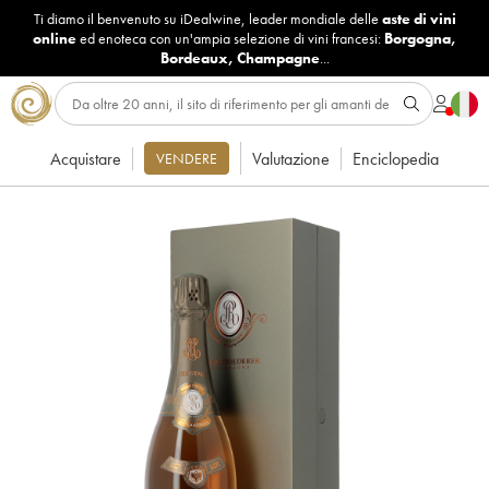
Ti diamo il benvenuto su iDealwine, leader mondiale delle
aste di vini
online
ed enoteca con un'ampia selezione di vini francesi:
Borgogna
,
Bordeaux
,
Champagne
...
Acquistare
Valutazione
Enciclopedia
VENDERE