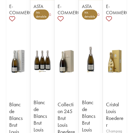
E-
ASTA
E-
ASTA
E-
COMMERCE
COMMERCE
COMMERCE
IVA
IVA
detraibile
detraibile
Blanc
Blanc
Blanc
Collecti
Cristal
de
de
de
on 245
Louis
Blancs
Blancs
Blancs
Brut
Roedere
Brut
Brut
Brut
Louis
r
Louis
Louis
Louis
Roedere
Champag