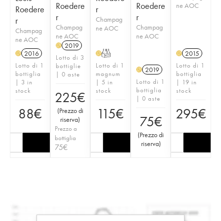
Roedere
Roedere
ne AOC
Roedere
r
r
r
r
Champag
Champag
Champag
ne AOC
Champag
ne AOC
ne AOC
ne AOC
2019
H
2016
T
2015
H
H
H
Lotto di 3
Lotto di 1
Lotto di 1
Lotto di 1
bottiglie
2019
H
bottiglia
magnum
bottiglia
| 0 aste
Lotto di 1
| 3 in
| 5 in
| 19 in
bottiglia
stock
stock
stock
225
€
| 0 aste
88
€
115
€
295
€
(
Prezzo di
75
€
riserva
)
Prezzo a
(
Prezzo di
bottiglia
riserva
)
75
€