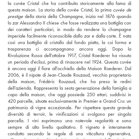
la cuvée Cristal che ha contribuito storicamente alla fama di 
questa maison. La storia della cuvée Cristal, la prima 
cuvée de 
prestige
 della storia della Champagne, inizia nel 1876 quando 
lo zar Alessandro II chiese che fosse realizzata una bottiglia con 
dei caratteri particolari, in modo da rendere lo champagne 
imperiale facilmente riconoscibile dallo zar e dalla corte. È nata 
così una bottiglia di cristallo dal fondo piatto, la cui forma e 
trasparenza ci accompagnano ancora oggi. Dopo la 
Rivoluzione Russa dell'ottobre 1917, Cristal Roederer ha vissuto 
un periodo d'eclissi, prima di rinascere nel 1924. Questa cuvée 
è ancora oggi il fiore all'occhiello della Maison Roederer. Dal 
2006, è il nipote di Jean-Claude Rouzaud, vecchio proprietario 
della maison, Frédéric Rouzaud, che ha preso le redini 
dell’azienda. Rappresenta la sesta generazione della famiglia a 
capo della maison, che oggi possiede 250 ettari, suddivisi in 
420 parcelle, situate esclusivamente in Premier e Grand Cru: un 
patrimonio di vigne eccezionale. Per rispettare questa grande 
diversità di terroir, le vinificazioni si svolgono per singola 
parcella. I vini esprimono una notevole regolarità e sono 
sempre di alto livello qualitativo. Il vigneto è interamente 
condotto secondo le regole di una viticoltura rigenerativa, 