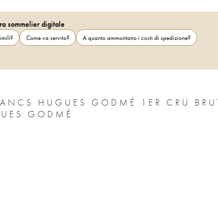
ra sommelier digitale
imili?
Come va servito?
A quanto ammontano i costi di spedizione?
BLANCS HUGUES GODMÉ 1ER CRU BRU
GUES GODMÉ