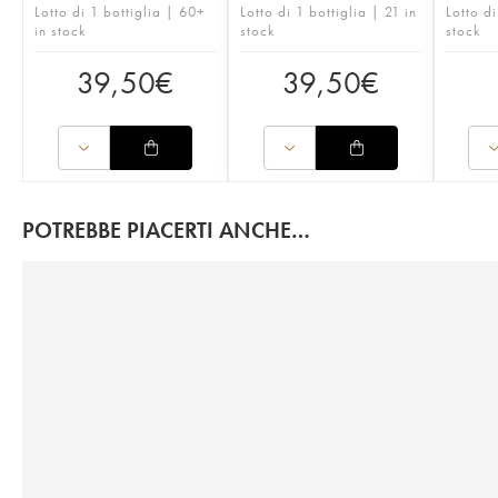
Lotto di 1 bottiglia | 60+
Lotto di 1 bottiglia | 21 in
Lotto di
in stock
stock
stock
39,50
€
39,50
€
POTREBBE PIACERTI ANCHE…