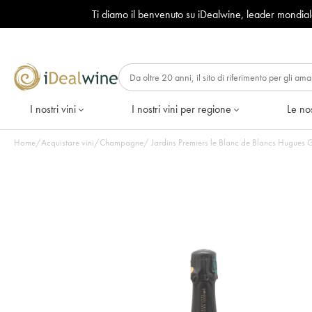
Ti diamo il benvenuto su iDealwine, leader mondia
I nostri vini
I nostri vini per regione
Le nos
Home
/
Acquistare vini
/
Champagne
/
Jardins Premiers le Blanc de Blancs Hugues 