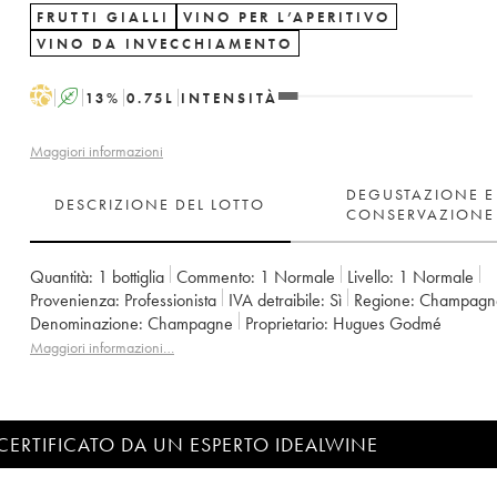
FRUTTI GIALLI
VINO PER L’APERITIVO
VINO DA INVECCHIAMENTO
H
A
13
%
0.75
L
INTENSITÀ
Maggiori informazioni
DEGUSTAZIONE E
DESCRIZIONE DEL LOTTO
CONSERVAZIONE
Quantità:
1 bottiglia
Commento:
1 Normale
Livello:
1
Normale
Provenienza:
professionista
IVA detraibile:
sì
Regione:
Champagn
Denominazione:
Champagne
Proprietario:
Hugues Godmé
Maggiori informazioni…
CERTIFICATO DA UN ESPERTO IDEALWINE