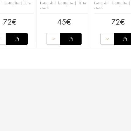
 1 bottiglia | 3 in
Lotto di 1 bottiglia | 11 in
Lotto di 1 bottiglia |
stock
stock
72
€
45
€
72
€