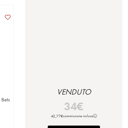
VENDUTO
t Bets
34
€
42,77
€
commissione inclusa