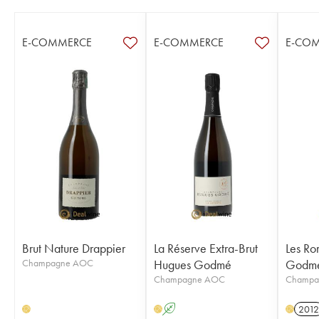
E-COMMERCE
E-COMMERCE
E-CO
Brut Nature Drappier
La Réserve Extra-Brut
Les Ro
Champagne AOC
Hugues Godmé
Godm
Champagne AOC
Champa
A
2012
H
H
H