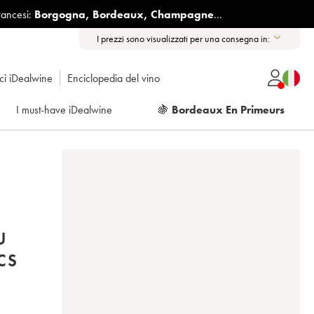
rancesi:
Borgogna
,
Bordeaux
,
Champagne
...
I prezzi sono visualizzati per una consegna in:
ici iDealwine
Enciclopedia del vino
I must-have iDealwine
🍇
Bordeaux En Primeurs
U
CS