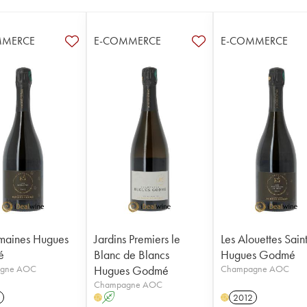
MMERCE
E-COMMERCE
E-COMMERCE
maines Hugues
Jardins Premiers le
Les Alouettes Sain
é
Blanc de Blancs
Hugues Godmé
gne AOC
Hugues Godmé
Champagne AOC
Champagne AOC
A
2012
H
H