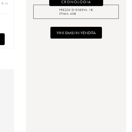
CRONOLOGIA
 4 in
PREZZO DI RISERVA:
1
€
STIMA:
60
€
VINI SIMILI IN VENDITA