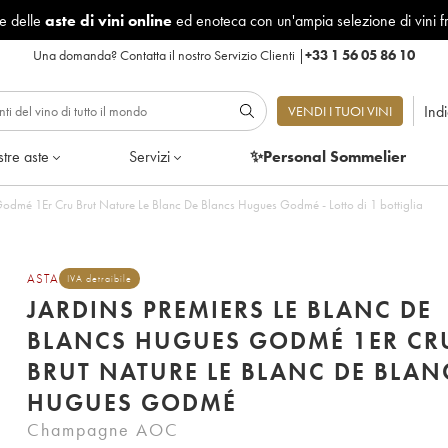
le delle
aste di vini online
ed enoteca con un'ampia selezione di vini f
Una domanda?
Contatta il nostro Servizio Clienti
|
+33 1 56 05 86 10
Ind
VENDI I TUOI VINI
tre aste
Servizi
✨Personal Sommelier
Godmé 1Er Cru Brut Nature Le Blanc De Blancs Hugues Godmé - Lotto di 1 bottiglia
ASTA
IVA detraibile
JARDINS PREMIERS LE BLANC DE
BLANCS HUGUES GODMÉ 1ER CR
BRUT NATURE LE BLANC DE BLAN
HUGUES GODMÉ
Champagne AOC