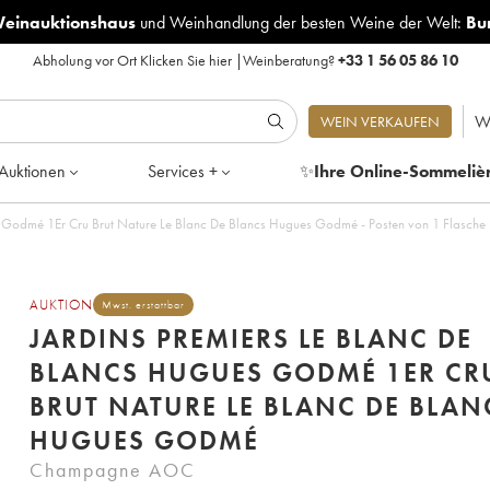
Weinauktionshaus
und
Weinhandlung der besten Weine der Welt:
Bu
Abholung vor Ort
Klicken Sie hier
|
Weinberatung?
+33 1 56 05 86 10
W
WEIN VERKAUFEN
Auktionen
Services +
✨
Ihre Online-Sommeliè
s Godmé 1Er Cru Brut Nature Le Blanc De Blancs Hugues Godmé - Posten von 1 Flasche
AUKTION
Mwst. erstattbar
JARDINS PREMIERS LE BLANC DE
BLANCS HUGUES GODMÉ 1ER CR
BRUT NATURE LE BLANC DE BLAN
HUGUES GODMÉ
Champagne AOC