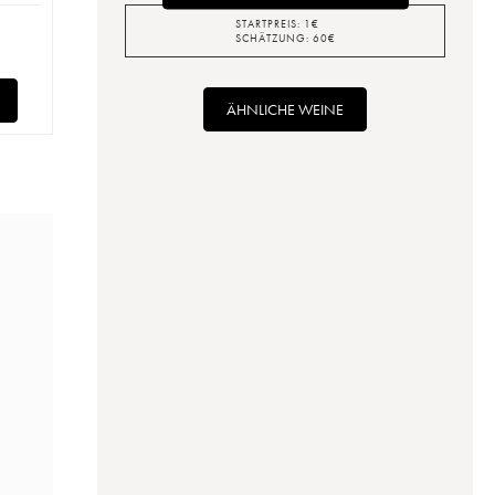
STARTPREIS:
1
€
SCHÄTZUNG:
60
€
ÄHNLICHE WEINE