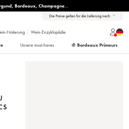
rgund
,
Bordeaux
,
Champagne
...
Die Preise gelten für die Lieferung nach:
ein-Notierung
Wein-Enzyklopädie
re
Unsere must-haves
🍇
Bordeaux Primeurs
U
CS