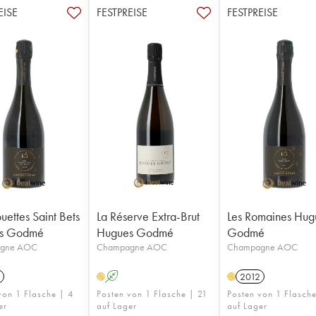
EISE
FESTPREISE
FESTPREISE
uettes Saint Bets
La Réserve Extra-Brut
Les Romaines Hug
s Godmé
Hugues Godmé
Godmé
gne AOC
Champagne AOC
Champagne AOC
A
2012
H
H
von 1 Flasche | 4
Posten von 1 Flasche | 21
Posten von 1 Flasch
er
auf Lager
auf Lager