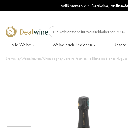
Willkommen auf iDealwine,
online-
Alle Weine
Weine nach Regionen
Unsere 
Startseite
/
Weine kaufen
/
Champagne
/
Jardins Premiers le Blanc de Blancs Hugue