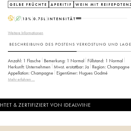
GELBE FRÜCHTE
APERITIF
WEIN MIT REIFEPOTEN
H
A
13
%
0.75
L
INTENSITÄT
Weitere Informationen
BESCHREIBUNG DES POSTENS
VERKOSTUNG UND LAG
Anzahl:
1 Flasche
Bemerkung:
1 Normal
Füllstand:
1
Normal
Herkunft:
unternehmen
Mwst. erstattbar:
ja
Region:
Champagne
Appellation:
Champagne
Eigentümer:
Hugues Godmé
Mehr erfahren …
TET & ZERTIFIZIERT VON IDEALWINE