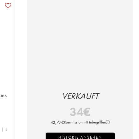
VERKAUFT
ues
34
€
42,77
€
Kommission mit inbegriffen
e | 3
HISTORIE ANSEHEN