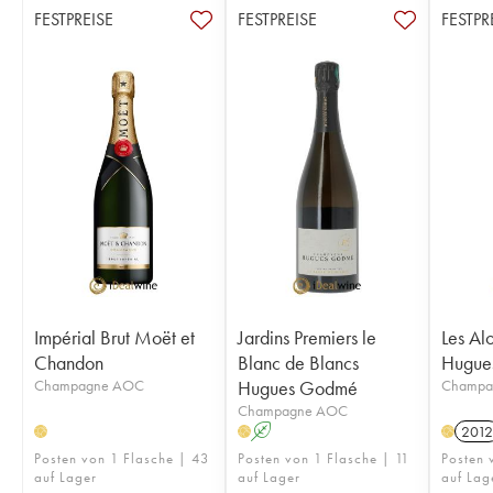
FESTPREISE
FESTPREISE
FESTPR
Impérial Brut Moët et
Jardins Premiers le
Les Alo
Chandon
Blanc de Blancs
Hugue
Champagne AOC
Hugues Godmé
Champa
Champagne AOC
A
2012
H
H
H
Posten von 1 Flasche | 43
Posten von 1 Flasche | 11
Posten 
auf Lager
auf Lager
auf Lag