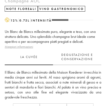
Champagne AOC
NOTE FLOREALI
VINO GASTRONOMICO
H
12
%
0.75
L
INTENSITÀ
Un Blanc de Blancs millesimato puro, elegante e teso, con una
struttura delicata. Uno splendido champagne brut ideale come
aperitivo o per accompagnare piatti pregiati e delicati.
Maggiori informazioni
DEGUSTAZIONE E
LA CUVÉE
CONSERVAZIONE
Il Blanc de Blancs millesimato della Maison Roederer invecchia in 
media cinque anni sui lieviti. Al naso sprigiona aromi di agrumi, 
frutti bianchi e frutta secca, associati a note minerali di gesso e a 
sentori di mandorla e fiori bianchi. Al palato è un vino preciso e 
setoso, con uno stile fine ed elegante vivacizzato da una 
gradevole freschezza.