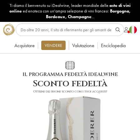
Ti diamo il benvenuto su iDealwine, leader mondiale delle
aste di vini
online
ed enoteca con un'ampia selezione di vini francesi:
Borgogna
,
Bordeaux
,
Champagne
...
Acquistare
Valutazione
Enciclopedia
VENDERE
IL PROGRAMMA FEDELTÀ IDEALWINE
Sconto fedeltà
Ottieni dei buoni sconto con i tuoi acquisti!