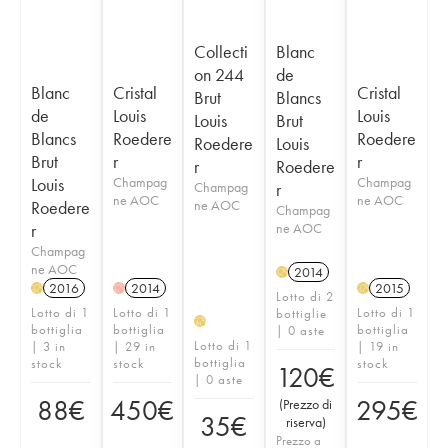
Collecti
Blanc
on 244
de
Blanc
Cristal
Cristal
Brut
Blancs
de
Louis
Louis
Louis
Brut
Blancs
Roedere
Roedere
Roedere
Louis
Brut
r
r
r
Roedere
Louis
Champag
Champag
Champag
r
ne AOC
ne AOC
Roedere
ne AOC
Champag
r
ne AOC
Champag
ne AOC
2014
H
2016
2014
2015
H
H
H
Lotto di 2
Lotto di 1
Lotto di 1
Lotto di 1
bottiglie
H
bottiglia
bottiglia
bottiglia
| 0 aste
Lotto di 1
| 3 in
| 29 in
| 19 in
bottiglia
stock
stock
stock
120
€
| 0 aste
88
€
450
€
295
€
(
Prezzo di
35
€
riserva
)
Prezzo a