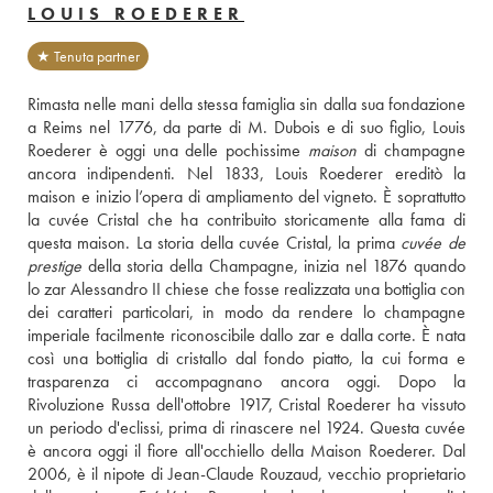
LOUIS ROEDERER
★ Tenuta partner
Rimasta nelle mani della stessa famiglia sin dalla sua fondazione 
a Reims nel 1776, da parte di M. Dubois e di suo figlio, Louis 
Roederer è oggi una delle pochissime 
maison
 di champagne 
ancora indipendenti. Nel 1833, Louis Roederer ereditò la 
maison e inizio l’opera di ampliamento del vigneto. È soprattutto 
la cuvée Cristal che ha contribuito storicamente alla fama di 
questa maison. La storia della cuvée Cristal, la prima 
cuvée de 
prestige
 della storia della Champagne, inizia nel 1876 quando 
lo zar Alessandro II chiese che fosse realizzata una bottiglia con 
dei caratteri particolari, in modo da rendere lo champagne 
imperiale facilmente riconoscibile dallo zar e dalla corte. È nata 
così una bottiglia di cristallo dal fondo piatto, la cui forma e 
trasparenza ci accompagnano ancora oggi. Dopo la 
Rivoluzione Russa dell'ottobre 1917, Cristal Roederer ha vissuto 
un periodo d'eclissi, prima di rinascere nel 1924. Questa cuvée 
è ancora oggi il fiore all'occhiello della Maison Roederer. Dal 
2006, è il nipote di Jean-Claude Rouzaud, vecchio proprietario 