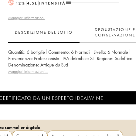
H
12
%
4.5
L
INTENSITÀ
Maggiori informazioni
DEGUSTAZIONE E
DESCRIZIONE DEL LOTTO
CONSERVAZIONE
Quantità:
6 bottiglie
Commento:
6 Normali
Livello:
6
Normale
Provenienza:
professionista
IVA detraibile:
sì
Regione:
Sudafrica
Denominazione:
Afrique du Sud
Maggiori informazioni…
CERTIFICATO DA UN ESPERTO IDEALWINE
ra sommelier digitale
imili?
Come va servito?
A quanto ammontano i costi di spedizione?