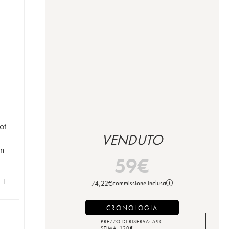
ot
VENDUTO
on
59
€
| 1
74,22
€
commissione inclusa
CRONOLOGIA
PREZZO DI RISERVA:
59
€
STIMA:
120
€