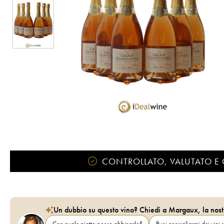
CONTROLLATO, VALUTATO E 
Un dubbio su questo vino? Chiedi a Margaux, la nost
Con quale piatto posso abbinarlo?
Puoi consigliarmi dei vini s