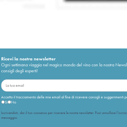
Ricevi la nostra newsletter
Ogni settimana viaggia nel magico mondo del vino con la nostra Newslette
consigli degli esperti!
Accetto il tracciamento delle mie email al fine di ricevere consigli e suggerimenti p
Sì
No
Iscrivendoti, dai il tuo consenso per ricevere le nostre newsletter. Puoi annullare l’iscriz
messaggio.