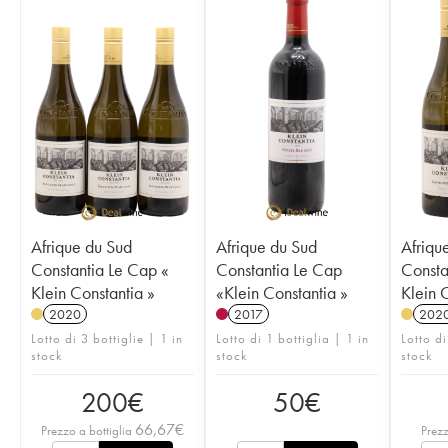
Afrique du Sud
Afrique du Sud
Afriqu
Constantia Le Cap «
Constantia Le Cap
Consta
Klein Constantia »
«Klein Constantia »
Klein 
2020
2017
202
Lotto di 3 bottiglie | 1 in
Lotto di 1 bottiglia | 1 in
Lotto di
stock
stock
stock
200
€
50
€
66,67
€
Prezzo a bottiglia
Prezz