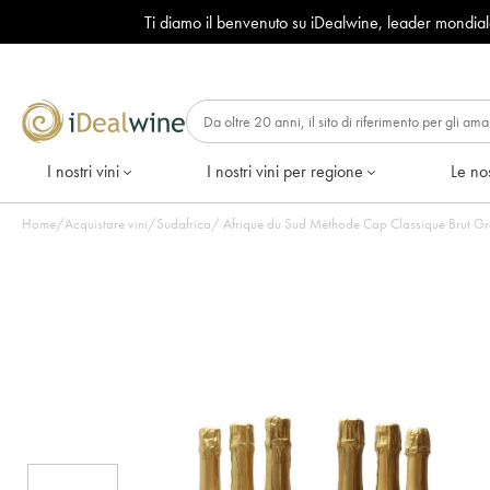
Ti diamo il benvenuto su iDealwine, leader mondia
I nostri vini
I nostri vini per regione
Le nos
Home
/
Acquistare vini
/
Sudafrica
/
Afrique du Sud Méthode Cap Classique Brut Groo