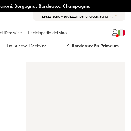
rancesi:
Borgogna
,
Bordeaux
,
Champagne
...
I prezzi sono visualizzati per una consegna in:
ici iDealwine
Enciclopedia del vino
I must-have iDealwine
🍇
Bordeaux En Primeurs