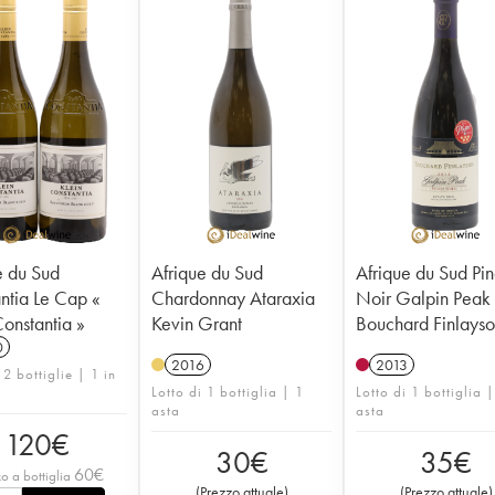
e du Sud
Afrique du Sud
Afrique du Sud Pin
ntia Le Cap «
Chardonnay Ataraxia
Noir Galpin Peak
Constantia »
Kevin Grant
Bouchard Finlays
0
2016
2013
 2 bottiglie | 1 in
Lotto di 1 bottiglia | 1
Lotto di 1 bottiglia 
asta
asta
120
€
30
€
35
€
60
€
o a bottiglia
(
Prezzo attuale
)
(
Prezzo attuale
)