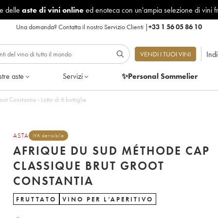
le delle
aste di vini online
ed enoteca con un'ampia selezione di vini f
Una domanda?
Contatta il nostro Servizio Clienti
|
+33 1 56 05 86 10
Ind
VENDI I TUOI VINI
tre aste
Servizi
✨Personal Sommelier
t Constantia - Lotto di 6 bottiglie
ASTA
IVA detraibile
AFRIQUE DU SUD MÉTHODE CAP
CLASSIQUE BRUT GROOT
CONSTANTIA
FRUTTATO
VINO PER L’APERITIVO