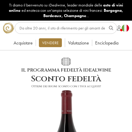
Ti diamo il benvenuto su iDealwine, leader mondiale delle
aste di vini
online
ed enoteca con un'ampia selezione di vini francesi:
Borgogna
,
Bordeaux
,
Champagne
...
Acquistare
Valutazione
Enciclopedia
VENDERE
IL PROGRAMMA FEDELTÀ IDEALWINE
Sconto fedeltà
Ottieni dei buoni sconto con i tuoi acquisti!