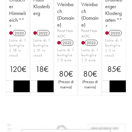
Weinba
Weinba
er
Klosterb
erger
ch
ch
Himmelr
erg
Klosterg
(Domain
(Domain
eich °°
arten °°
e)
e)
°
°
Pinot Noir
Pinot Noir
2020
2022
2020
AOC
AOC
Lotto di 1
Lotto di 1
Lotto di 1
2022
2023
bottiglia
bottiglia
bottiglia
Lotto di 1
Lotto di 1
| 18 in
| 31 in
| 3 in
bottiglia
bottiglia
stock
stock
stock
| 0 aste
| 0 aste
120
€
18
€
85
€
80
€
80
€
(
Prezzo di
(
Prezzo di
riserva
)
riserva
)