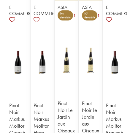
E-
E-
ASTA
ASTA
E-
COMMERCE
COMMERCE
COMMERCE
IVA
IVA
1
1
detraibile
detraibile
Pinot
Pinot
Pinot
Pinot
Pinot
Noir Le
Noir Le
Noir
Noir
Noir
Jardin
Jardin
Markus
Markus
Markus
aux
aux
Molitor
Molitor
Molitor
Oiseaux
Oiseaux
Graach
Haus
Brauneb