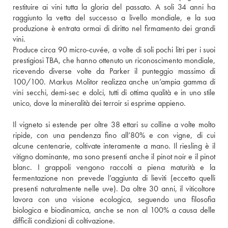
restituire ai vini tutta la gloria del passato. A soli 34 anni ha 
raggiunto la vetta del successo a livello mondiale, e la sua 
produzione è entrata ormai di diritto nel firmamento dei grandi 
vini. 
Produce circa 90 micro-cuvée, a volte di soli pochi litri per i suoi 
prestigiosi TBA, che hanno ottenuto un riconoscimento mondiale, 
ricevendo diverse volte da Parker il punteggio massimo di 
100/100. Markus Molitor realizza anche un’ampia gamma di 
vini secchi, demi-sec e dolci, tutti di ottima qualità e in uno stile 
unico, dove la mineralità dei terroir si esprime appieno.
Il vigneto si estende per oltre 38 ettari su colline a volte molto 
ripide, con una pendenza fino all’80% e con vigne, di cui 
alcune centenarie, coltivate interamente a mano. Il riesling è il 
vitigno dominante, ma sono presenti anche il pinot noir e il pinot 
blanc. I grappoli vengono raccolti a piena maturità e la 
fermentazione non prevede l’aggiunta di lieviti (eccetto quelli 
presenti naturalmente nelle uve). Da oltre 30 anni, il viticoltore 
lavora con una visione ecologica, seguendo una filosofia 
biologica e biodinamica, anche se non al 100% a causa delle 
difficili condizioni di coltivazione. 