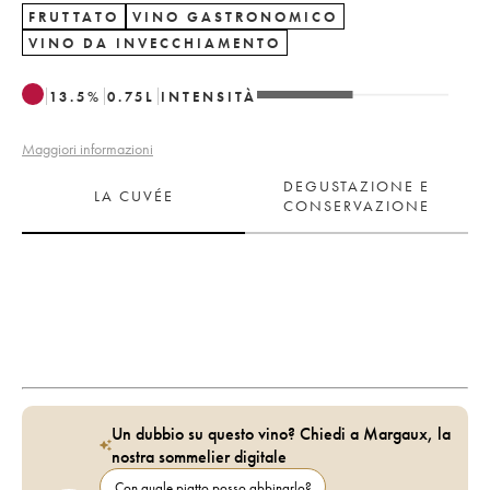
FRUTTATO
VINO GASTRONOMICO
VINO DA INVECCHIAMENTO
13.5
%
0.75
L
INTENSITÀ
Maggiori informazioni
DEGUSTAZIONE E
LA CUVÉE
CONSERVAZIONE
Un dubbio su questo vino? Chiedi a Margaux, la
nostra sommelier digitale
Con quale piatto posso abbinarlo?