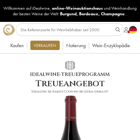
Willkommen auf iDealwine,
online-Weinauktionshaus
und
Weinhandlung
der besten Weine der Welt:
Burgund
,
Bordeaux
,
Champagne
...
Kaufen
Notierung
Wein-Enzyklopädie
VERKAUFEN
IDEALWINE-TREUEPROGRAMM
Treueangebot
Erhalten Sie Rabatt-Coupons bei jedem Einkauf!