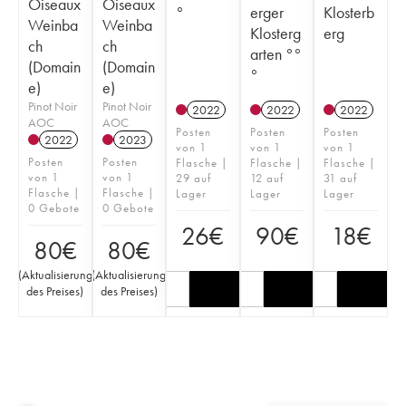
Oiseaux
Oiseaux
°
erger
Klosterb
Weinba
Weinba
Klosterg
erg
ch
ch
arten °°
(Domain
(Domain
°
e)
e)
Pinot Noir
Pinot Noir
2022
2022
2022
AOC
AOC
Posten
Posten
Posten
2022
2023
von 1
von 1
von 1
Posten
Posten
Flasche |
Flasche |
Flasche |
von 1
von 1
29 auf
12 auf
31 auf
Flasche |
Flasche |
Lager
Lager
Lager
0 Gebote
0 Gebote
26
€
90
€
18
€
80
€
80
€
(
Aktualisierung
(
Aktualisierung
des Preises
)
des Preises
)