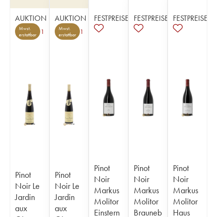
AUKTION
AUKTION
FESTPREISE
FESTPREISE
FESTPREISE
Mwst.
Mwst.
1
1
erstattbar
erstattbar
Pinot
Pinot
Pinot
Pinot
Pinot
Noir
Noir
Noir
Noir Le
Noir Le
Markus
Markus
Markus
Jardin
Jardin
Molitor
Molitor
Molitor
aux
aux
Einstern
Brauneb
Haus