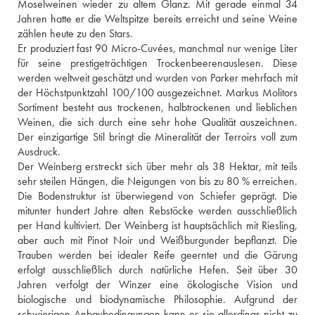
Moselweinen wieder zu altem Glanz. Mit gerade einmal 34 
Jahren hatte er die Weltspitze bereits erreicht und seine Weine 
zählen heute zu den Stars. 
Er produziert fast 90 Micro-Cuvées, manchmal nur wenige Liter 
für seine prestigeträchtigen Trockenbeerenauslesen. Diese 
werden weltweit geschätzt und wurden von Parker mehrfach mit 
der Höchstpunktzahl 100/100 ausgezeichnet. Markus Molitors 
Sortiment besteht aus trockenen, halbtrockenen und lieblichen 
Weinen, die sich durch eine sehr hohe Qualität auszeichnen. 
Der einzigartige Stil bringt die Mineralität der Terroirs voll zum 
Ausdruck.
Der Weinberg erstreckt sich über mehr als 38 Hektar, mit teils 
sehr steilen Hängen, die Neigungen von bis zu 80 % erreichen. 
Die Bodenstruktur ist überwiegend von Schiefer geprägt. Die 
mitunter hundert Jahre alten Rebstöcke werden ausschließlich 
per Hand kultiviert. Der Weinberg ist hauptsächlich mit Riesling, 
aber auch mit Pinot Noir und Weißburgunder bepflanzt. Die 
Trauben werden bei idealer Reife geerntet und die Gärung 
erfolgt ausschließlich durch natürliche Hefen. Seit über 30 
Jahren verfolgt der Winzer eine ökologische Vision und 
biologische und biodynamische Philosophie. Aufgrund der 
schwierigen Anbaubedingungen kann er sie allerdings nicht zu 