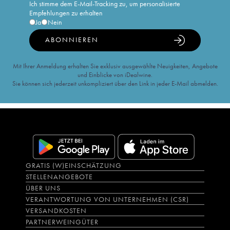
Ich stimme dem E-Mail-Tracking zu, um personalisierte
Empfehlungen zu erhalten
Ja
Nein
ABONNIEREN
Mit Ihrer Anmeldung erhalten Sie exklusiv ausgewählte Neuigkeiten, Angebote
und Einblicke von iDealwine.
Sie können sich jederzeit unkompliziert über den Link in jeder E-Mail abmelden.
GRATIS (W)EINSCHÄTZUNG
STELLENANGEBOTE
ÜBER UNS
VERANTWORTUNG VON UNTERNEHMEN (CSR)
VERSANDKOSTEN
PARTNERWEINGÜTER