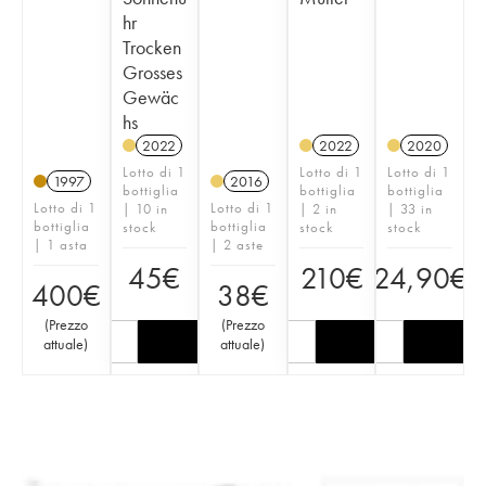
hr
Trocken
Grosses
Gewäc
hs
2022
2022
2020
Lotto di 1
Lotto di 1
Lotto di 1
1997
2016
bottiglia
bottiglia
bottiglia
Lotto di 1
Lotto di 1
| 10 in
| 2 in
| 33 in
bottiglia
bottiglia
stock
stock
stock
| 1 asta
| 2 aste
45
€
210
€
24,90
€
400
€
38
€
(
Prezzo
(
Prezzo
attuale
)
attuale
)