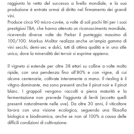
raggiunto la vetta del successo a livello mondiale, e la sua 
produzione è entrata ormai di diritto nel firmamento dei grandi 
vini. 
Produce circa 90 micro-cuvée, a volte di soli pochi litri per i suoi 
prestigiosi TBA, che hanno ottenuto un riconoscimento mondiale, 
ricevendo diverse volte da Parker il punteggio massimo di 
100/100. Markus Molitor realizza anche un’ampia gamma di 
vini secchi, demi-sec e dolci, tutti di ottima qualità e in uno stile 
unico, dove la mineralità dei terroir si esprime appieno.
Il vigneto si estende per oltre 38 ettari su colline a volte molto 
ripide, con una pendenza fino all’80% e con vigne, di cui 
alcune centenarie, coltivate interamente a mano. Il riesling è il 
vitigno dominante, ma sono presenti anche il pinot noir e il pinot 
blanc. I grappoli vengono raccolti a piena maturità e la 
fermentazione non prevede l’aggiunta di lieviti (eccetto quelli 
presenti naturalmente nelle uve). Da oltre 30 anni, il viticoltore 
lavora con una visione ecologica, seguendo una filosofia 
biologica e biodinamica, anche se non al 100% a causa delle 
difficili condizioni di coltivazione. 