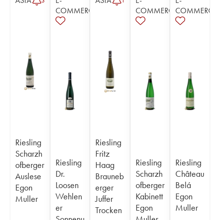
ASTA
E-
ASTA
E-
E-
3
1
COMMERCE
COMMERCE
COMMERCE
Riesling
Riesling
Scharzh
Fritz
Riesling
Riesling
Riesling
ofberger
Haag
Dr.
Scharzh
Château
Auslese
Brauneb
Loosen
ofberger
Belá
Egon
erger
Wehlen
Kabinett
Egon
Muller
Juffer
er
Egon
Muller
Trocken
Sonnenu
Muller