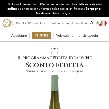
Ti diamo il benvenuto su iDealwine, leader mondiale delle
aste di vini
online
ed enoteca con un'ampia selezione di vini francesi:
Borgogna
,
Bordeaux
,
Champagne
...
Acquistare
Valutazione
Enciclopedia
VENDERE
IL PROGRAMMA FEDELTÀ IDEALWINE
Sconto fedeltà
Ottieni dei buoni sconto con i tuoi acquisti!