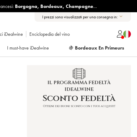
rancesi:
Borgogna
,
Bordeaux
,
Champagne
...
I prezzi sono visualizzati per una consegna in:
ici iDealwine
Enciclopedia del vino
I must-have iDealwine
🍇
Bordeaux En Primeurs
IL PROGRAMMA FEDELTÀ
IDEALWINE
Sconto fedeltà
Ottieni dei buoni sconto con i tuoi acquisti!