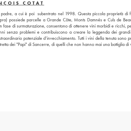
NÇOIS COTAT
padre, a cui è poi  subentrato nel 1998. Questa piccola proprietà di fa
 capra) possiede parcelle a Grande Côte, Monts Damnés e Culs de Beauj
fase di surmaturazione, consentono di ottenere vini morbidi e ricchi, per
nni senza problemi e contribuiscono a creare la leggenda dei grandi v
aordinario potenziale d’invecchiamento. Tutti i vini della tenuta sono pr
tretta dei "Papi" di Sancerre, di quelli che non hanno mai una bottiglia di 