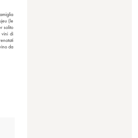
miglia 
eu (le 
 solito 
ini di 
enotati 
vino da 