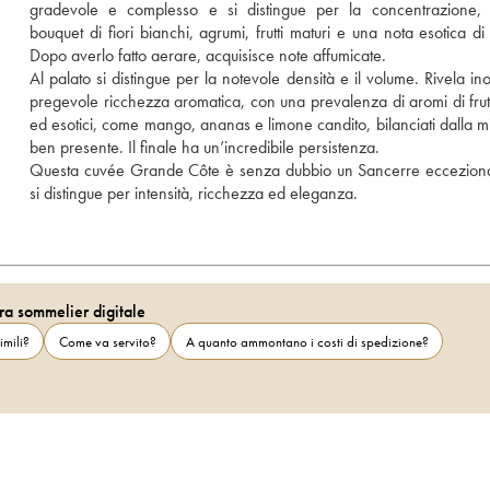
gradevole e complesso e si distingue per la concentrazione, 
bouquet di fiori bianchi, agrumi, frutti maturi e una nota esotica di
Dopo averlo fatto aerare, acquisisce note affumicate.
Al palato si distingue per la notevole densità e il volume. Rivela ino
pregevole ricchezza aromatica, con una prevalenza di aromi di frutti
ed esotici, come mango, ananas e limone candito, bilanciati dalla min
ben presente. Il finale ha un’incredibile persistenza.
Questa cuvée Grande Côte è senza dubbio un Sancerre ecceziona
si distingue per intensità, ricchezza ed eleganza.
ra sommelier digitale
imili?
Come va servito?
A quanto ammontano i costi di spedizione?