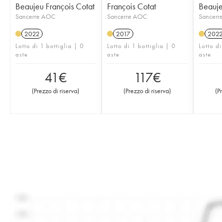
Beaujeu François Cotat
François Cotat
Beauje
Sancerre AOC
Sancerre AOC
Sancerr
2022
2017
202
Lotto di 1 bottiglia | 0
Lotto di 1 bottiglia | 0
Lotto di
aste
aste
aste
41
€
117
€
(
Prezzo di riserva
)
(
Prezzo di riserva
)
(
P