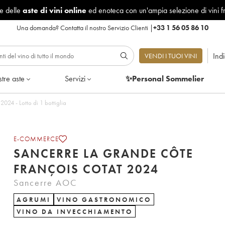
le delle
aste di vini online
ed enoteca con un'ampia selezione di vini f
Una domanda?
Contatta il nostro Servizio Clienti
|
+33 1 56 05 86 10
Ind
VENDI I TUOI VINI
tre aste
Servizi
✨Personal Sommelier
Sancerre La Grande Côte François Cotat 2024 - Lotto di 1 bottiglia
E-COMMERCE
SANCERRE LA GRANDE CÔTE
FRANÇOIS COTAT 2024
Sancerre AOC
AGRUMI
VINO GASTRONOMICO
VINO DA INVECCHIAMENTO