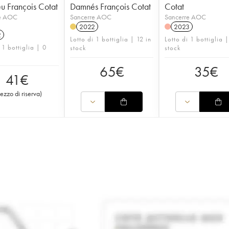
u François Cotat
Damnés François Cotat
Cotat
e AOC
Sancerre AOC
Sancerre AOC
2022
2023
2
Lotto di 1 bottiglia | 12 in
Lotto di 1 bottiglia |
 1 bottiglia | 0
stock
stock
65
€
35
€
41
€
rezzo di riserva
)