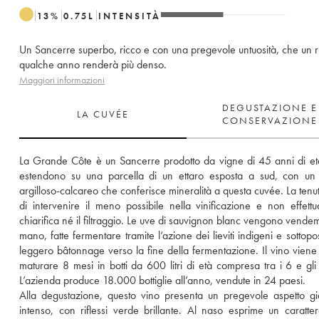
13
%
0.75
L
INTENSITÀ
Un Sancerre superbo, ricco e con una pregevole untuosità, che un r
qualche anno renderà più denso.
Maggiori informazioni
DEGUSTAZIONE E
LA CUVÉE
CONSERVAZIONE
La Grande Côte è un Sancerre prodotto da vigne di 45 anni di età
estendono su una parcella di un ettaro esposta a sud, con un 
argilloso-calcareo che conferisce mineralità a questa cuvée. La tenut
di intervenire il meno possibile nella vinificazione e non effettu
chiarifica né il filtraggio. Le uve di sauvignon blanc vengono vendem
mano, fatte fermentare tramite l’azione dei lieviti indigeni e sottopo
leggero bâtonnage verso la fine della fermentazione. Il vino viene l
maturare 8 mesi in botti da 600 litri di età compresa tra i 6 e gli 
L’azienda produce 18.000 bottiglie all’anno, vendute in 24 paesi. 
Alla degustazione, questo vino presenta un pregevole aspetto gia
intenso, con riflessi verde brillante. Al naso esprime un carattere