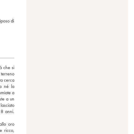
iposo di
 che si 
terreno 
a cerca 
a né la 
miate a 
ste a un 
asciato 
8 anni. 
llo oro 
 ricco, 