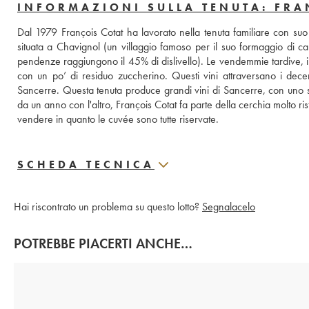
INFORMAZIONI SULLA TENUTA: FRA
Dal 1979 François Cotat ha lavorato nella tenuta familiare con suo 
situata a Chavignol (un villaggio famoso per il suo formaggio di
pendenze raggiungono il 45% di dislivello). Le vendemmie tardive, in 
con un po’ di residuo zuccherino. Questi vini attraversano i dece
Sancerre. Questa tenuta produce grandi vini di Sancerre, con uno str
da un anno con l'altro, François Cotat fa parte della cerchia molto ris
vendere in quanto le cuvée sono tutte riservate.
SCHEDA TECNICA
Hai riscontrato un problema su questo lotto?
Segnalacelo
POTREBBE PIACERTI ANCHE…