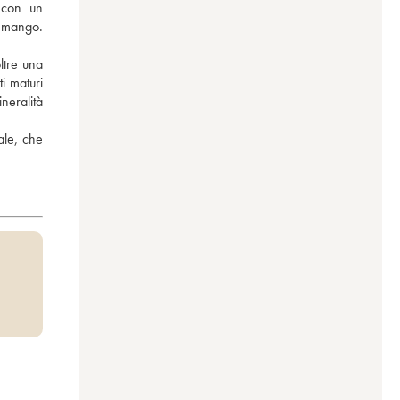
con un 
 mango. 
ltre una 
 maturi 
eralità 
le, che 