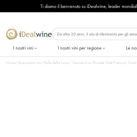
Ti diamo il benvenuto su iDealwine, leader mondia
I nostri vini
I nostri vini per regione
Le nos
Home
/
Acquistare vini
/
Valle della Loira
/