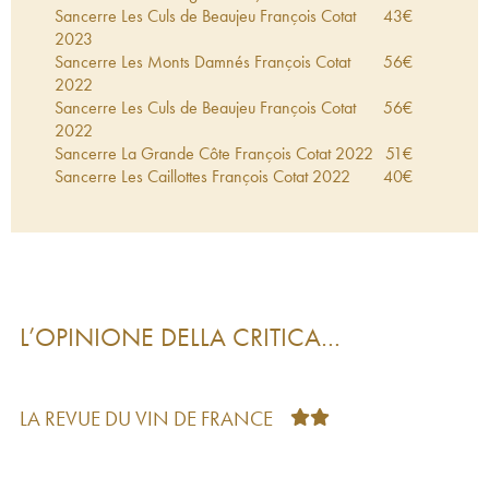
Sancerre Les Culs de Beaujeu François Cotat
43
€
2023
Sancerre Les Monts Damnés François Cotat
56
€
2022
Sancerre Les Culs de Beaujeu François Cotat
56
€
2022
Sancerre La Grande Côte François Cotat
2022
51
€
Sancerre Les Caillottes François Cotat
2022
40
€
Vin de table - Chavignol François Cotat
2022
44
€
Sancerre François Cotat
2022
31
€
Sancerre Les Monts Damnés François Cotat
69
€
2021
Sancerre Les Culs de Beaujeu François Cotat
57
€
2021
L’OPINIONE DELLA CRITICA…
Sancerre La Grande Côte François Cotat
2021
52
€
Sancerre François Cotat
2021
38
€
Sancerre Les Culs de Beaujeu François Cotat
46
€
2020
LA REVUE DU VIN DE FRANCE
Sancerre Les Monts Damnés François Cotat
57
€
2020
Sancerre La Grande Côte François Cotat
2020
50
€