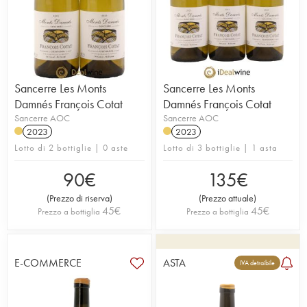
Sancerre Les Monts
Sancerre Les Monts
Damnés François Cotat
Damnés François Cotat
Sancerre AOC
Sancerre AOC
2023
2023
Lotto di 2 bottiglie | 0 aste
Lotto di 3 bottiglie | 1 asta
90
€
135
€
(
Prezzo di riserva
)
(
Prezzo attuale
)
45
€
45
€
Prezzo a bottiglia
Prezzo a bottiglia
E-COMMERCE
ASTA
IVA detraibile