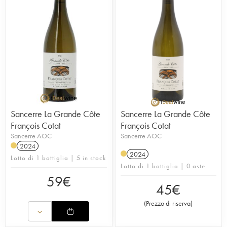
Sancerre La Grande Côte
Sancerre La Grande Côte
François Cotat
François Cotat
Sancerre AOC
Sancerre AOC
2024
2024
Lotto di 1 bottiglia | 5 in stock
Lotto di 1 bottiglia | 0 aste
59
€
45
€
(
Prezzo di riserva
)