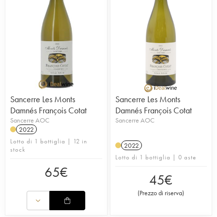
Sancerre Les Monts
Sancerre Les Monts
Damnés François Cotat
Damnés François Cotat
Sancerre AOC
Sancerre AOC
2022
Lotto di 1 bottiglia | 12 in
2022
stock
Lotto di 1 bottiglia | 0 aste
65
€
45
€
(
Prezzo di riserva
)