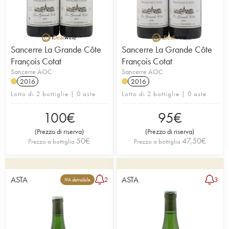
Sancerre La Grande Côte
Sancerre La Grande Côte
François Cotat
François Cotat
Sancerre AOC
Sancerre AOC
2016
2016
Lotto di 2 bottiglie | 0 aste
Lotto di 2 bottiglie | 0 aste
100
€
95
€
(
Prezzo di riserva
)
(
Prezzo di riserva
)
50
€
47,50
€
Prezzo a bottiglia
Prezzo a bottiglia
ASTA
ASTA
2
3
IVA detraibile