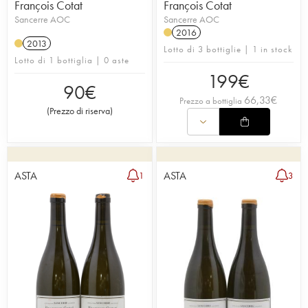
François Cotat
François Cotat
Sancerre AOC
Sancerre AOC
2016
2013
Lotto di 3 bottiglie | 1 in stock
Lotto di 1 bottiglia | 0 aste
199
€
90
€
66,33
€
Prezzo a bottiglia
(
Prezzo di riserva
)
ASTA
ASTA
1
3