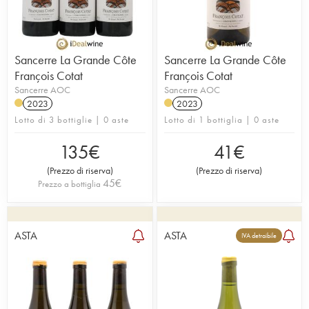
Sancerre La Grande Côte
Sancerre La Grande Côte
François Cotat
François Cotat
Sancerre AOC
Sancerre AOC
2023
2023
Lotto di 3 bottiglie | 0 aste
Lotto di 1 bottiglia | 0 aste
135
€
41
€
(
Prezzo di riserva
)
(
Prezzo di riserva
)
45
€
Prezzo a bottiglia
ASTA
ASTA
IVA detraibile