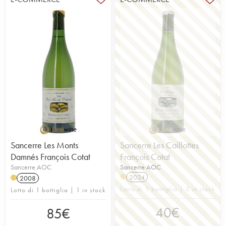
Sancerre Les Monts
Sancerre Les Caillottes
Damnés François Cotat
François Cotat
Sancerre AOC
Sancerre AOC
2024
2008
Lotto di 1 bottiglia | 0 in stock
Lotto di 1 bottiglia | 1 in stock
40
€
85
€