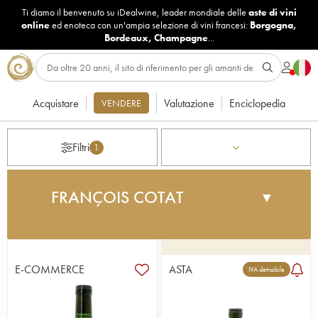
Ti diamo il benvenuto su iDealwine, leader mondiale delle
aste di vini
online
ed enoteca con un'ampia selezione di vini francesi:
Borgogna
,
Bordeaux
,
Champagne
...
Acquistare
Valutazione
Enciclopedia
VENDERE
Filtri
1
FRANÇOIS COTAT
▼
Dal 1979 François Cotat ha lavorato nella tenuta
familiare con suo padre, a cui è poi subentrato nel
1998. Questa piccola proprietà di famiglia situata
E-COMMERCE
ASTA
IVA detraibile
a Chavignol (un villaggio famoso per il suo
formaggio di capra) possiede parcelle a Grande
Côte, Monts Damnés e Culs de Beaujeu (le