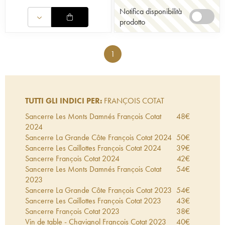
Notifica disponibilità
prodotto
1
TUTTI GLI INDICI PER:
FRANÇOIS COTAT
Sancerre Les Monts Damnés François Cotat
48
€
2024
Sancerre La Grande Côte François Cotat
2024
50
€
Sancerre Les Caillottes François Cotat
2024
39
€
Sancerre François Cotat
2024
42
€
Sancerre Les Monts Damnés François Cotat
54
€
2023
Sancerre La Grande Côte François Cotat
2023
54
€
Sancerre Les Caillottes François Cotat
2023
43
€
Sancerre François Cotat
2023
38
€
Vin de table - Chavignol François Cotat
2023
40
€