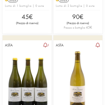
2023
2023
Lotto di 1 bottiglia | 0 aste
Lotto di 2 bottiglie | 0 aste
45
€
90
€
(
Prezzo di riserva
)
(
Prezzo di riserva
)
45
€
Prezzo a bottiglia
ASTA
ASTA
1