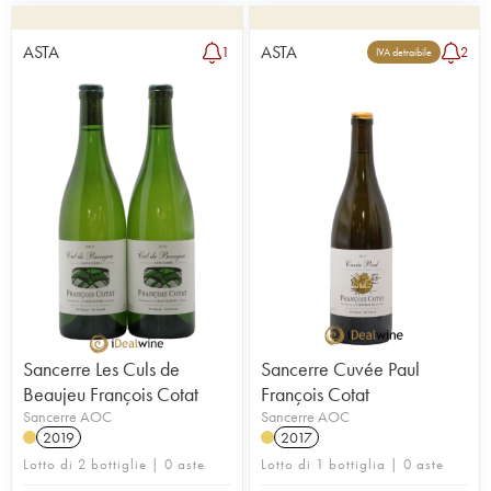
ASTA
ASTA
1
2
IVA detraibile
Sancerre Les Culs de
Sancerre Cuvée Paul
Beaujeu François Cotat
François Cotat
Sancerre AOC
Sancerre AOC
2019
2017
Lotto di 2 bottiglie | 0 aste
Lotto di 1 bottiglia | 0 aste