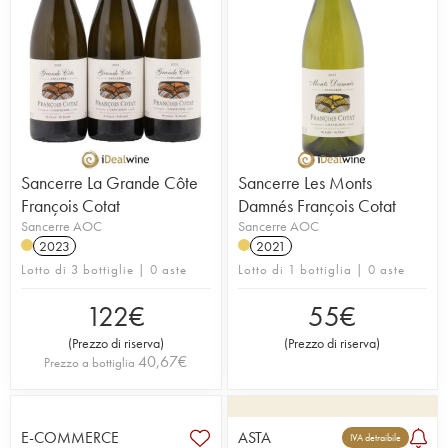
Sancerre La Grande Côte
Sancerre Les Monts
François Cotat
Damnés François Cotat
Sancerre AOC
Sancerre AOC
2023
2021
Lotto di 3 bottiglie | 0 aste
Lotto di 1 bottiglia | 0 aste
122
€
55
€
(
Prezzo di riserva
)
(
Prezzo di riserva
)
40,67
€
Prezzo a bottiglia
E-COMMERCE
ASTA
IVA detraibile