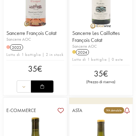
Sancerre François Cotat
Sancerre Les Caillottes
Sancerre AOC
François Cotat
Sancerre AOC
2023
2024
Lotto di 1 bottiglia | 2 in stock
Lotto di 1 bottiglia | 0 aste
35
€
35
€
(
Prezzo di riserva
)
E-COMMERCE
ASTA
IVA detraibile