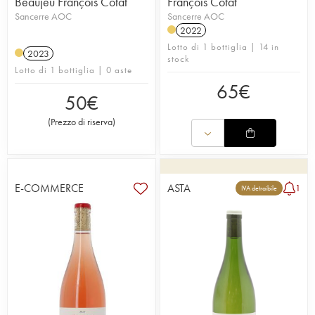
Beaujeu François Cotat
François Cotat
Sancerre AOC
Sancerre AOC
2022
Lotto di 1 bottiglia | 14 in
2023
stock
Lotto di 1 bottiglia | 0 aste
65
€
50
€
(
Prezzo di riserva
)
E-COMMERCE
ASTA
1
IVA detraibile