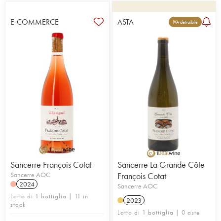
E-COMMERCE
ASTA
IVA detraibile
Sancerre François Cotat
Sancerre La Grande Côte
Sancerre AOC
François Cotat
2024
Sancerre AOC
Lotto di 1 bottiglia | 11 in
2023
stock
Lotto di 1 bottiglia | 0 aste