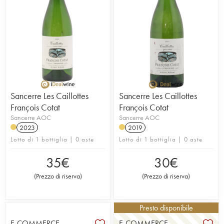
Sancerre Les Caillottes
Sancerre Les Caillottes
François Cotat
François Cotat
Sancerre AOC
Sancerre AOC
2023
2019
Lotto di 1 bottiglia | 0 aste
Lotto di 1 bottiglia | 0 aste
35
€
30
€
(
Prezzo di riserva
)
(
Prezzo di riserva
)
Presto disponibile
E-COMMERCE
E-COMMERCE