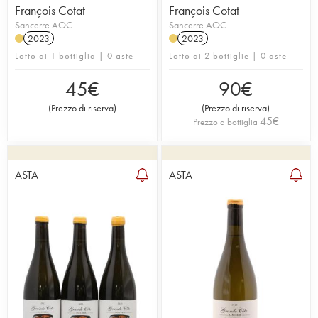
François Cotat
François Cotat
Sancerre AOC
Sancerre AOC
2023
2023
Lotto di 1 bottiglia | 0 aste
Lotto di 2 bottiglie | 0 aste
45
€
90
€
(
Prezzo di riserva
)
(
Prezzo di riserva
)
45
€
Prezzo a bottiglia
ASTA
ASTA