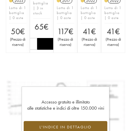
2023
2017
2022
2022
bottiglia
Lotto di 1
Lotto di 1
Lotto di 1
Lotto di 1
| 3 in
bottiglia
bottiglia
bottiglia
bottiglia
stock
| 0 aste
| 0 aste
| 0 aste
| 0 aste
65
€
50
€
117
€
41
€
41
€
(
Prezzo di
(
Prezzo di
(
Prezzo di
(
Prezzo di
riserva
)
riserva
)
riserva
)
riserva
)
Accesso gratuito e illimitato
alle statistiche e indici di oltre 150.000 vini
L'INDICE IN DETTAGLIO