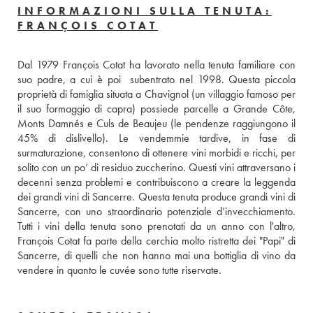
INFORMAZIONI SULLA TENUTA:
FRANÇOIS COTAT
Dal 1979 François Cotat ha lavorato nella tenuta familiare con 
suo padre, a cui è poi  subentrato nel 1998. Questa piccola 
proprietà di famiglia situata a Chavignol (un villaggio famoso per 
il suo formaggio di capra) possiede parcelle a Grande Côte, 
Monts Damnés e Culs de Beaujeu (le pendenze raggiungono il 
45% di dislivello). Le vendemmie tardive, in fase di 
surmaturazione, consentono di ottenere vini morbidi e ricchi, per 
solito con un po’ di residuo zuccherino. Questi vini attraversano i 
decenni senza problemi e contribuiscono a creare la leggenda 
dei grandi vini di Sancerre. Questa tenuta produce grandi vini di 
Sancerre, con uno straordinario potenziale d’invecchiamento. 
Tutti i vini della tenuta sono prenotati da un anno con l'altro, 
François Cotat fa parte della cerchia molto ristretta dei "Papi" di 
Sancerre, di quelli che non hanno mai una bottiglia di vino da 
vendere in quanto le cuvée sono tutte riservate.