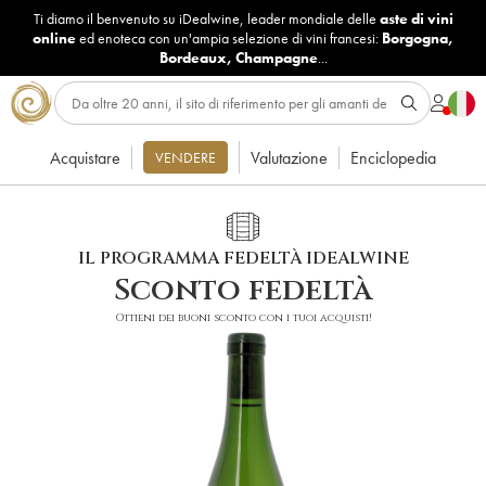
Ti diamo il benvenuto su iDealwine, leader mondiale delle
aste di vini
online
ed enoteca con un'ampia selezione di vini francesi:
Borgogna
,
Bordeaux
,
Champagne
...
Acquistare
Valutazione
Enciclopedia
VENDERE
IL PROGRAMMA FEDELTÀ IDEALWINE
Sconto fedeltà
Ottieni dei buoni sconto con i tuoi acquisti!