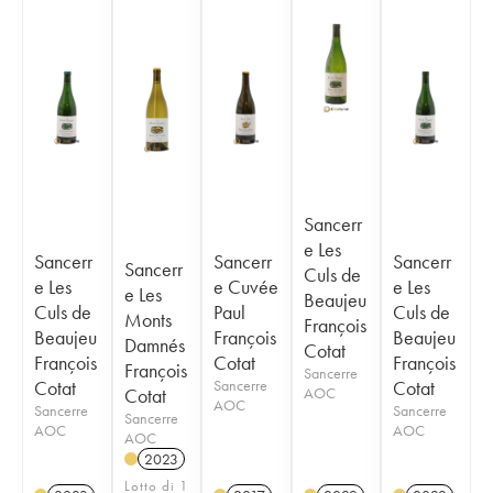
Sancerr
e Les
Sancerr
Sancerr
Sancerr
Sancerr
Culs de
e Les
e Cuvée
e Les
e Les
Beaujeu
Culs de
Paul
Culs de
Monts
François
Beaujeu
François
Beaujeu
Damnés
Cotat
François
Cotat
François
François
Sancerre
Cotat
Sancerre
Cotat
Cotat
AOC
AOC
Sancerre
Sancerre
Sancerre
AOC
AOC
AOC
2023
Lotto di 1