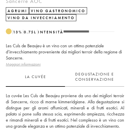
Sancerre AOC
AGRUMI
VINO GASTRONOMICO
VINO DA INVECCHIAMENTO
13
%
0.75
L
INTENSITÀ
Les Culs de Beaujeu è un vino con un ottimo potenziale
d’invecchiamento proveniente dai migliori terroir della regione di
Sancerre.
Maggiori informazioni
DEGUSTAZIONE E
LA CUVÉE
CONSERVAZIONE
La cuvée Les Culs de Beaujeu proviene da uno dei migliori terroir 
di Sancerre, ricco di marne kimmeridgiane. Alla degustazione si 
distingue per gli aromi affumicati, minerali e di frutti esotici. Al 
palato si pone sulla stessa scia, esprimendo ampiezza, ricchezza 
e rimandi minerali e di frutti esotici. Nel complesso è un vino con 
una grande eleganza e un ottimo potenziale di invecchiamento.