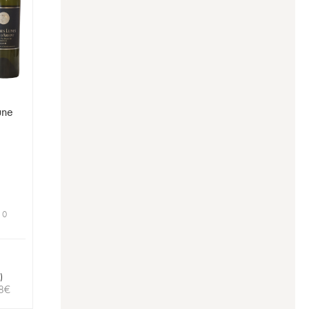
une
 0
)
8
€