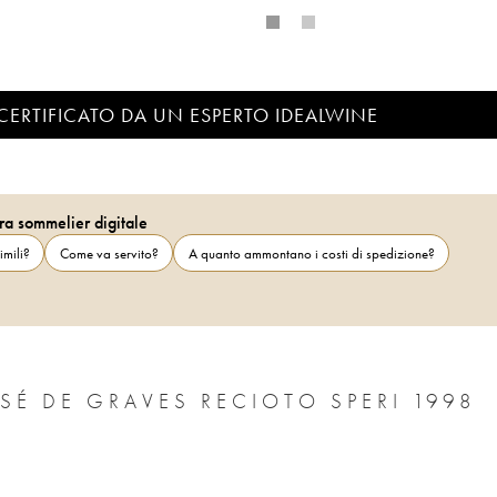
CERTIFICATO DA UN ESPERTO IDEALWINE
ra sommelier digitale
imili?
Come va servito?
A quanto ammontano i costi di spedizione?
SÉ DE GRAVES RECIOTO SPERI 1998