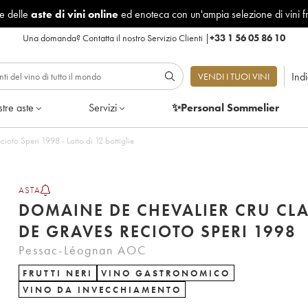
le delle
aste di vini online
ed enoteca con un'ampia selezione di vini f
Una domanda?
Contatta il nostro Servizio Clienti
|
+33 1 56 05 86 10
Ind
VENDI I TUOI VINI
tre aste
Servizi
✨Personal Sommelier
oto Speri 1998 - Lotto di 12 bottiglie
ASTA
DOMAINE DE CHEVALIER CRU CLA
DE GRAVES RECIOTO SPERI 1998
Pessac-Léognan AOC
FRUTTI NERI
VINO GASTRONOMICO
VINO DA INVECCHIAMENTO