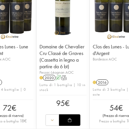
es Lunes - Lune
Domaine de Chevalier
Clos des Lunes - L
nt
Cru Classé de Graves
d'Argent
ux AOC
(Cassetta in legno a
Bordeaux AOC
partire da 6 bt)
Pessac-Léognan AOC
2020
A
T
6
2016
Lotto di 1 bottiglia | 10 in
 4 bottiglie | 0
Lotto di 3 bottiglie |
stock
aste
95
€
72
€
54
€
rezzo di riserva
)
(
Prezzo di riserva
18
€
1
o a bottiglia
Prezzo a bottiglia