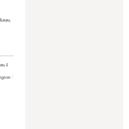
lutata,
to il
éognan
d