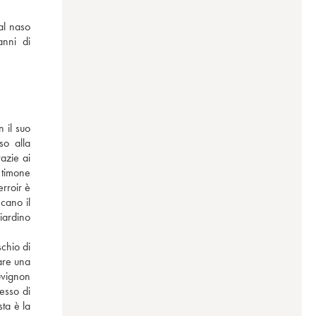
al naso 
nni di 
il suo 
o alla 
zie ai 
 timone 
rroir è 
cano il 
ardino 
chio di 
re una 
vignon 
esso di 
ta è la 