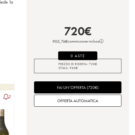
ede la 
720
€
905,76
€
commissione inclusa
0 ASTE
PREZZO DI RISERVA:
720
€
STIMA:
960
€
FAI UN’OFFERTA
(
720
€
)
2
OFFERTA AUTOMATICA