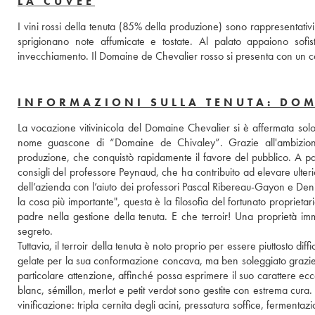
LA CUVÉE
I vini rossi della tenuta (85% della produzione) sono rappresentativi 
sprigionano note affumicate e tostate. Al palato appaiono sofist
invecchiamento. Il Domaine de Chevalier rosso si presenta con un co
INFORMAZIONI SULLA TENUTA: DOM
La vocazione vitivinicola del Domaine Chevalier si è affermata sol
nome guascone di “Domaine de Chivaley”. Grazie all'ambizione d
produzione, che conquistò rapidamente il favore del pubblico. A par
consigli del professore Peynaud, che ha contribuito ad elevare ulteri
dell’azienda con l’aiuto dei professori Pascal Ribereau-Gayon e Denis 
la cosa più importante", questa è la filosofia del fortunato proprieta
padre nella gestione della tenuta. E che terroir! Una proprietà i
segreto.
Tuttavia, il terroir della tenuta è noto proprio per essere piuttosto diff
gelate per la sua conformazione concava, ma ben soleggiato grazie a
particolare attenzione, affinché possa esprimere il suo carattere ec
blanc, sémillon, merlot e petit verdot sono gestite con estrema cura.
vinificazione: tripla cernita degli acini, pressatura soffice, fermenta