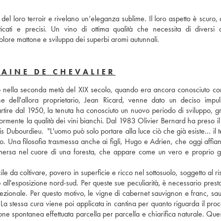
del loro terroir e rivelano un’eleganza sublime. Il loro aspetto è scuro, 
icati e precisi. Un vino di ottima qualità che necessita di diversi a
lore mattone e sviluppa dei superbi aromi autunnali.
AINE DE CHEVALIER
o nella seconda metà del XIX secolo, quando era ancora conosciuto con 
ell'allora proprietario, Jean Ricard, venne dato un deciso impuls
tire dal 1950, la tenuta ha conosciuto un nuovo periodo di sviluppo, gra
ormente la qualità dei vini bianchi. Dal 1983 Olivier Bernard ha preso il
Dubourdieu.  "L'uomo può solo portare alla luce ciò che già esiste... il te
rio. Una filosofia trasmessa anche ai figli, Hugo e Adrien, che oggi affian
mmersa nel cuore di una foresta, che appare come un vero e proprio gi
icile da coltivare, povero in superficie e ricco nel sottosuolo, soggetto al ris
ll'esposizione nord-sud. Per queste sue peculiarità, è necessario presta
cezionale. Per questo motivo, le vigne di cabernet sauvignon e franc, sau
 La stessa cura viene poi applicata in cantina per quanto riguarda il proc
zione spontanea effettuata parcella per parcella e chiarifica naturale. Ques