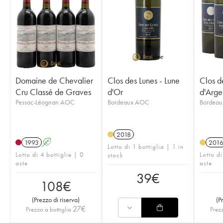
Domaine de Chevalier
Clos des Lunes - Lune
Clos d
Cru Classé de Graves
d'Or
d'Arge
Pessac-Léognan AOC
Bordeaux AOC
Bordea
2018
1993
A
201
Lotto di 1 bottiglia | 1 in
Lotto di 4 bottiglie | 0
Lotto di
stock
aste
aste
39
€
108
€
(
Prezzo di riserva
)
(
P
27
€
Prezzo a bottiglia
Prezz