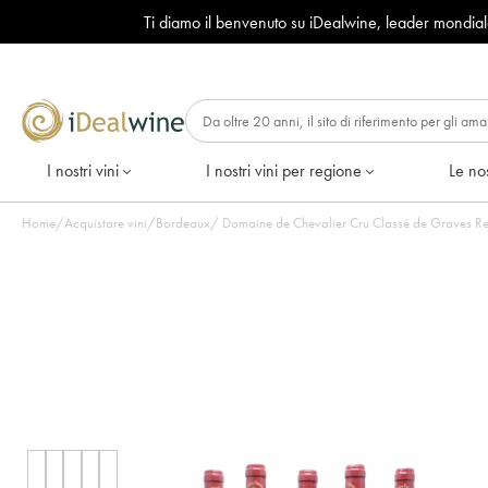
Ti diamo il benvenuto su iDealwine, leader mondia
I nostri vini
I nostri vini per regione
Le nos
Home
/
Acquistare vini
/
Bordeaux
/
Domaine de Chevalier Cru Classé de Graves Reci