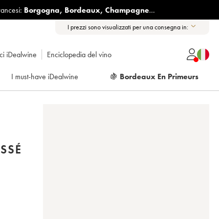
rancesi:
Borgogna
,
Bordeaux
,
Champagne
...
I prezzi sono visualizzati per una consegna in:
ici iDealwine
Enciclopedia del vino
I must-have iDealwine
🍇
Bordeaux En Primeurs
SSÉ