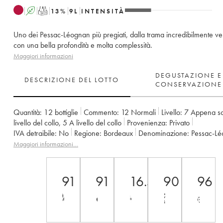
A
T
13
%
9
L
INTENSITÀ
Uno dei Pessac-Léognan più pregiati, dalla trama incredibilmente vel
con una bella profondità e molta complessità.
Maggiori informazioni
DEGUSTAZIONE E
DESCRIZIONE DEL LOTTO
CONSERVAZIONE
Quantità:
12 bottiglie
Commento:
12 Normali
Livello:
7
Appena sot
livello del collo
,
5
A livello del collo
Provenienza:
privato
IVA detraibile:
no
Regione:
Bordeaux
Denominazione:
Pessac-L
Classificazione:
Cru Classé de Graves
Proprietario:
Famille Bernar
Maggiori informazioni…
Commenti:
recioto Speri
91
91
16.5
90
96