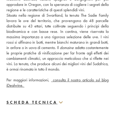
approdare in Oregon, con la speranza di cogliere i segreti della 
regione e le caratteristiche di questi splendidi vini. 
Situata nella regione di Swartland, la tenuta The Sadie Family 
lavora le uve del territorio, che provengono da 48 parcelle 
distribuite su 43 ettari, tutte coltivate seguendo i principi della 
biodinamica e con basse rese. In cantina, viene riservata la 
massima importanza a una rigorosa selezione delle uve. I vini 
rossi si affinano in botti, mentre bianchi maturano in grandi botti, 
in anfore o in uova di cemento. Il 
domaine
 adatta costantemente 
le proprie pratiche di vinificazione per far fronte agli effetti dei 
cambiamenti climatici, un approccio meticoloso che si riflette nei 
vini. La tenuta, che produce alcuni dei migliori vini del Sudafrica, 
è ormai rinomata in tutto il mondo.
Per maggiori informazioni, 
 consulta il nostro articolo sul blog 
iDealwine. 
SCHEDA TECNICA