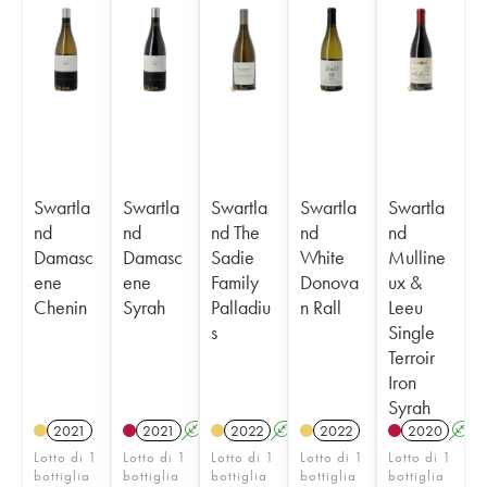
Swartla
Swartla
Swartla
Swartla
Swartla
nd
nd
nd The
nd
nd
Damasc
Damasc
Sadie
White
Mulline
ene
ene
Family
Donova
ux &
Chenin
Syrah
Palladiu
n Rall
Leeu
s
Single
Terroir
Iron
Syrah
2021
2021
A
2022
A
2022
2020
A
Lotto di 1
Lotto di 1
Lotto di 1
Lotto di 1
Lotto di 1
bottiglia
bottiglia
bottiglia
bottiglia
bottiglia