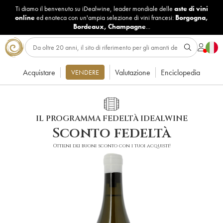
Ti diamo il benvenuto su iDealwine, leader mondiale delle
aste di vini
online
ed enoteca con un'ampia selezione di vini francesi:
Borgogna
,
Bordeaux
,
Champagne
...
Acquistare
Valutazione
Enciclopedia
VENDERE
IL PROGRAMMA FEDELTÀ IDEALWINE
Sconto fedeltà
Ottieni dei buoni sconto con i tuoi acquisti!