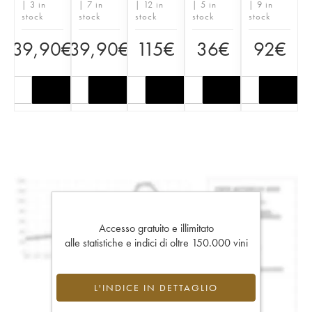
| 3 in
| 7 in
| 12 in
| 5 in
| 9 in
stock
stock
stock
stock
stock
39,90
€
39,90
€
115
€
36
€
92
€
Accesso gratuito e illimitato
alle statistiche e indici di oltre 150.000 vini
L'INDICE IN DETTAGLIO