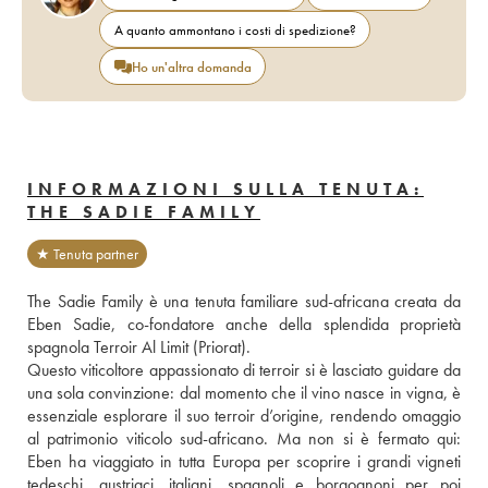
A quanto ammontano i costi di spedizione?
Ho un'altra domanda
INFORMAZIONI SULLA TENUTA:
THE SADIE FAMILY
★ Tenuta partner
The Sadie Family è una tenuta familiare sud-africana creata da 
Eben Sadie, co-fondatore anche della splendida proprietà 
spagnola Terroir Al Limit (Priorat). 
Questo viticoltore appassionato di terroir si è lasciato guidare da 
una sola convinzione: dal momento che il vino nasce in vigna, è 
essenziale esplorare il suo terroir d’origine, rendendo omaggio 
al patrimonio viticolo sud-africano. Ma non si è fermato qui: 
Eben ha viaggiato in tutta Europa per scoprire i grandi vigneti 
tedeschi, austriaci, italiani, spagnoli e borgognoni per poi 