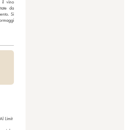
il vino 
tate da 
nto. Si 
ormaggi 
 Limit 