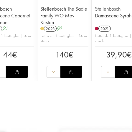
nbosch
Stellenbosch The Sadie
Stellenbosch
cene Cabernet
Family WO Mev
Damascene Syrah
gnon
Kirsten
1
A
2023
A
2021
 1 bottiglia | 4 in
Lotto di 1 bottiglia | 14 in
Lotto di 1 bottiglia |
stock
stock
44
€
140
€
39,90
€