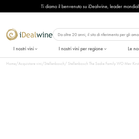
Ti diamo il benvenuto su iDealwine, leader mondia
I nostri vini
I nostri vini per regione
Le nos
Home
/
Acquistare vini
/
Stellenbosch
/