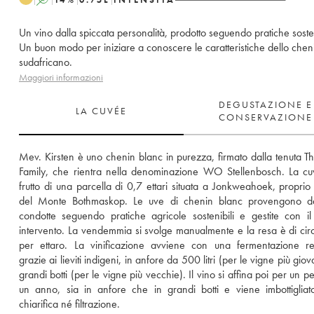
Un vino dalla spiccata personalità, prodotto seguendo pratiche sosten
Un buon modo per iniziare a conoscere le caratteristiche dello chen
sudafricano.
Maggiori informazioni
DEGUSTAZIONE E
LA CUVÉE
CONSERVAZIONE
Mev. Kirsten è uno chenin blanc in purezza, firmato dalla tenuta Th
Family, che rientra nella denominazione WO Stellenbosch. La cuv
frutto di una parcella di 0,7 ettari situata a Jonkweahoek, proprio a
del Monte Bothmaskop. Le uve di chenin blanc provengono da
condotte seguendo pratiche agricole sostenibili e gestite con il
intervento. La vendemmia si svolge manualmente e la resa è di circ
per ettaro. La vinificazione avviene con una fermentazione rea
grazie ai lieviti indigeni, in anfore da 500 litri (per le vigne più giova
grandi botti (per le vigne più vecchie). Il vino si affina poi per un pe
un anno, sia in anfore che in grandi botti e viene imbottigliat
chiarifica né filtrazione.