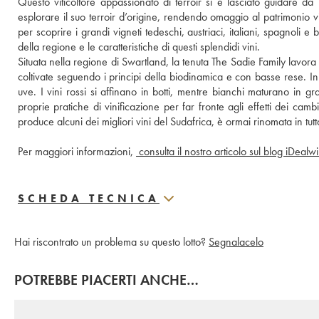
Questo viticoltore appassionato di terroir si è lasciato guidare d
esplorare il suo terroir d’origine, rendendo omaggio al patrimonio v
per scoprire i grandi vigneti tedeschi, austriaci, italiani, spagnoli
della regione e le caratteristiche di questi splendidi vini. 
Situata nella regione di Swartland, la tenuta The Sadie Family lavora l
coltivate seguendo i principi della biodinamica e con basse rese. In
uve. I vini rossi si affinano in botti, mentre bianchi maturano in gr
proprie pratiche di vinificazione per far fronte agli effetti dei cambi
produce alcuni dei migliori vini del Sudafrica, è ormai rinomata in tut
Per maggiori informazioni, 
SCHEDA TECNICA
Hai riscontrato un problema su questo lotto?
Segnalacelo
POTREBBE PIACERTI ANCHE…