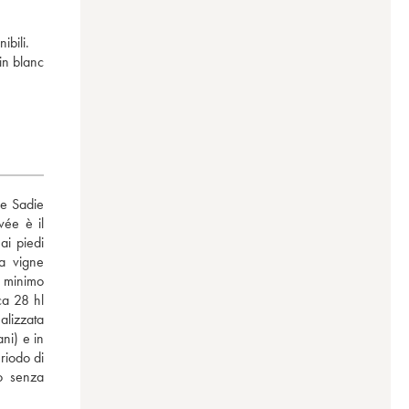
ibili.
in blanc
e Sadie 
ée è il 
i piedi 
 vigne 
 minimo 
a 28 hl 
lizzata 
ni) e in 
riodo di 
o senza 