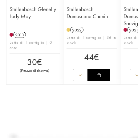
Stellenbosch Glenelly
Stellenbosch
Stelle
Lady May
Damascene Chenin
Damas
Sauvi
2022
202
2013
Lotto di 1 bottiglia | 36 in
Lotto di
Lotto di 1 bottiglia | 0
stock
stock
aste
44
€
30
€
(
Prezzo di riserva
)