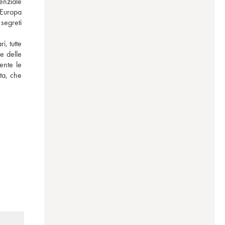
nziale 
 Europa 
segreti 
, tutte 
 delle 
nte le 
ta, che 