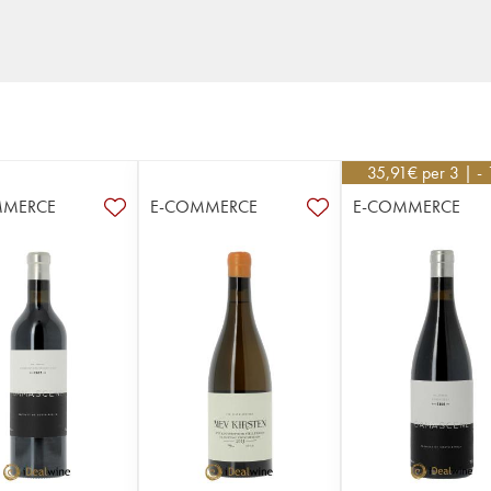
35,91
€
per 3 | -
MMERCE
E-COMMERCE
E-COMMERCE