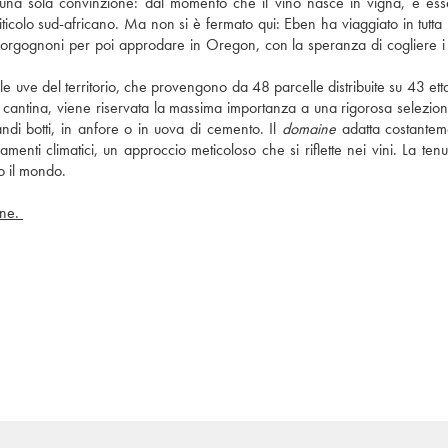
a una sola convinzione: dal momento che il vino nasce in vigna, è esse
iticolo sud-africano. Ma non si è fermato qui: Eben ha viaggiato in tutta
 e borgognoni per poi approdare in Oregon, con la speranza di cogliere i 
e uve del territorio, che provengono da 48 parcelle distribuite su 43 ettari
 cantina, viene riservata la massima importanza a una rigorosa selezione
andi botti, in anfore o in uova di cemento. Il 
domaine
 adatta costanteme
amenti climatici, un approccio meticoloso che si riflette nei vini. La tenu
to il mondo.
 consulta il nostro articolo sul blog iDealwine. 