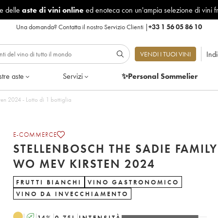
le delle
aste di vini online
ed enoteca con un'ampia selezione di vini f
Una domanda?
Contatta il nostro Servizio Clienti
|
+33 1 56 05 86 10
Ind
VENDI I TUOI VINI
tre aste
Servizi
✨Personal Sommelier
Stellenbosch The Sadie Family WO Mev Kirsten 2024 - Lotto di 1 bottiglia
E-COMMERCE
STELLENBOSCH THE SADIE FAMILY
WO MEV KIRSTEN 2024
FRUTTI BIANCHI
VINO GASTRONOMICO
VINO DA INVECCHIAMENTO
A
14
%
0.75
L
INTENSITÀ