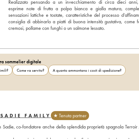
Realizzato pensando a un invecchiamento di circa dieci anni, 
esprime note di frutta a polpa bianca e gialla matura, comple
sensazioni lattiche e tostate, caratteristiche del processo d’affiname
consiglia di abbinarlo a piatti di buona intensità gustativa, come f
cremosi, pollame con funghi o un salmone lessato.
ra sommelier digitale
imili?
Come va servito?
A quanto ammontano i costi di spedizione?
 SADIE FAMILY
★ Tenuta partner
 Sadie, co-fondatore anche della splendida proprietà spagnola Terroir Al