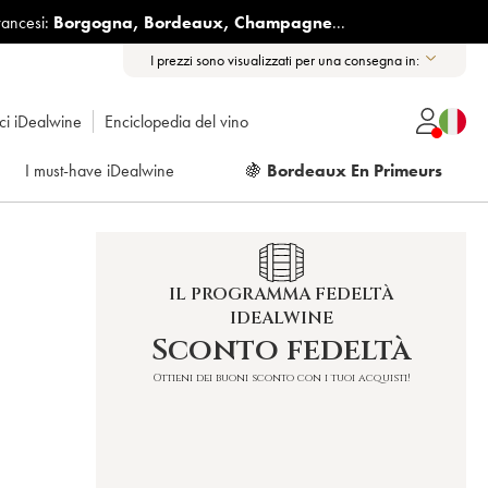
rancesi:
Borgogna
,
Bordeaux
,
Champagne
...
I prezzi sono visualizzati per una consegna in:
ici iDealwine
Enciclopedia del vino
I must-have iDealwine
🍇
Bordeaux En Primeurs
IL PROGRAMMA FEDELTÀ
IDEALWINE
Sconto fedeltà
Ottieni dei buoni sconto con i tuoi acquisti!