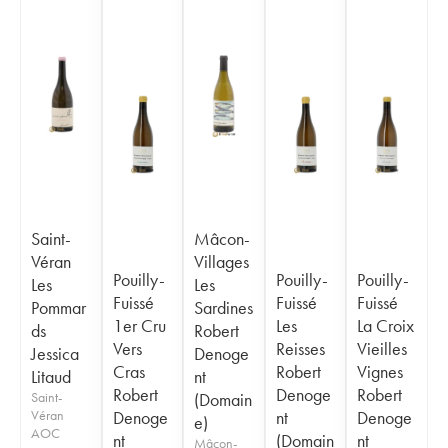
Saint-
Mâcon-
Véran
Villages
Pouilly-
Pouilly-
Pouilly-
Les
Les
Fuissé
Fuissé
Fuissé
Pommar
Sardines
1er Cru
Les
La Croix
ds
Robert
Vers
Reisses
Vieilles
Jessica
Denoge
Cras
Robert
Vignes
Litaud
nt
Robert
Denoge
Robert
Saint-
(Domain
Véran
Denoge
nt
Denoge
e)
AOC
nt
(Domain
nt
Mâcon-