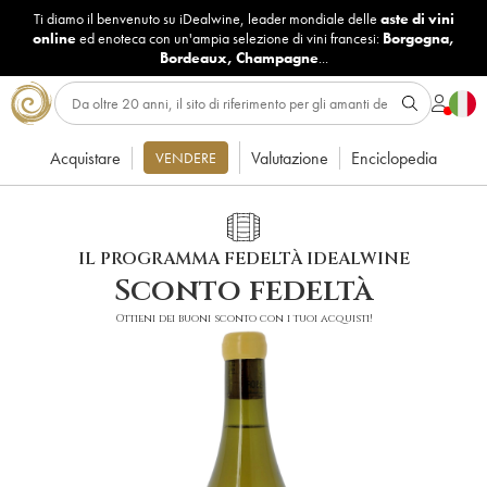
Ti diamo il benvenuto su iDealwine, leader mondiale delle
aste di vini
online
ed enoteca con un'ampia selezione di vini francesi:
Borgogna
,
Bordeaux
,
Champagne
...
Acquistare
Valutazione
Enciclopedia
VENDERE
IL PROGRAMMA FEDELTÀ IDEALWINE
Sconto fedeltà
Ottieni dei buoni sconto con i tuoi acquisti!