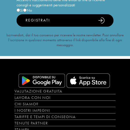
consigli e suggerimenti personalizzati
Sì
No
REGISTRATI
Iscrivendoti, dai il tuo consenso per ricevere le nostre newsletter. Puoi annullare
l’iscrizione in qualsiasi momento attraverso il link disponibile alla fine di ogni
messaggio.
VALUTAZIONE GRATUITA
LAVORA CON NOI
CHI SIAMO?
I NOSTRI IMPEGNI
TARIFFE E TEMPI DI CONSEGNA
TENUTE PARTNER
STAMPA