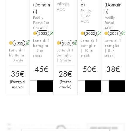
(Domain
Villages
e)
(Domain
AOC
e)
Pouilly-
e)
Fuissé
Pouilly-
Pouilly-
AOC
Fuissé 1er
Fuissé
Cru AOC
AOC
2022
A
2022
A
K
2023
A
Lotto di 1
Lotto di 1
Lotto di 1
2022
A
2021
A
K
bottiglia
bottiglia
bottiglia
Lotto di 1
Lotto di 1
| 5 in
| 10 in
| 8 in
bottiglia
bottiglia
stock
stock
stock
| 0 aste
| 2 aste
45
€
50
€
38
€
35
€
28
€
(
Prezzo di
(
Prezzo
riserva
)
attuale
)