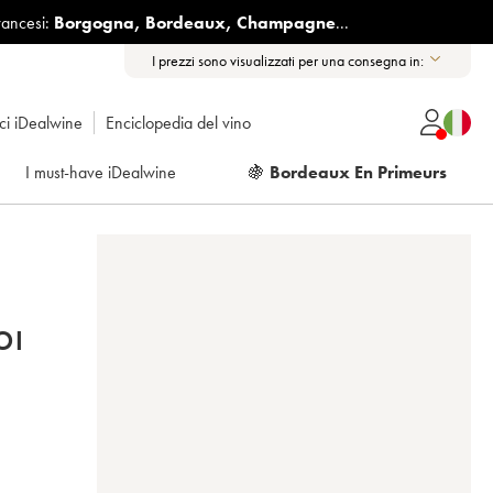
rancesi:
Borgogna
,
Bordeaux
,
Champagne
...
I prezzi sono visualizzati per una consegna in:
ici iDealwine
Enciclopedia del vino
I must-have iDealwine
🍇
Bordeaux En Primeurs
OI