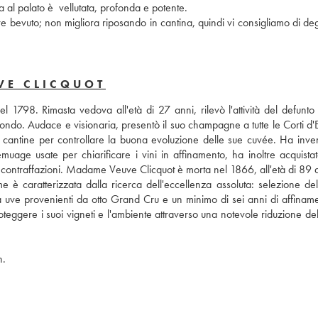
ra al palato è  vellutata, profonda e potente. 
bevuto; non migliora riposando in cantina, quindi vi consigliamo di degu
VE CLICQUOT
798. Rimasta vedova all'età di 27 anni, rilevò l'attività del defunto m
l mondo. Audace e visionaria, presentò il suo champagne a tutte le Corti d'
 cantine per controllare la buona evoluzione delle sue cuvée. Ha invent
age usate per chiarificare i vini in affinamento, ha inoltre acquistato
e contraffazioni. Madame Veuve Clicquot è morta nel 1866, all'età di 89 
aratterizzata dalla ricerca dell'eccellenza assoluta: selezione dell
a uve provenienti da otto Grand Cru e un minimo di sei anni di affinamen
teggere i suoi vigneti e l'ambiente attraverso una notevole riduzione dell
n.