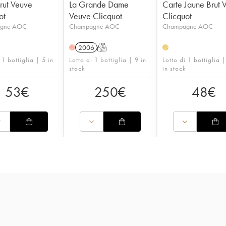
rut Veuve
La Grande Dame
Carte Jaune Brut 
ot
Veuve Clicquot
Clicquot
gne AOC
Champagne AOC
Champagne AOC
2006
T
H
H
 1 bottiglia | 5 in
Lotto di 1 bottiglia | 9 in
Lotto di 1 bottiglia 
stock
in stock
53
€
250
€
48
€