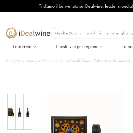
Ti diamo il benvenuto su iDealwine, leader mondia
I nostri vini
I nostri vini per regione
Le nos
Home
/
Acquistare vini
/
Champagne
/
La Grande Dame - Coffret Yayoi Kusama Veuve 