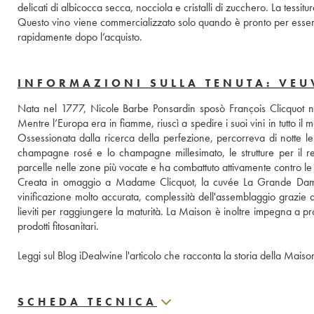
delicati di albicocca secca, nocciola e cristalli di zucchero. La tessitu
Questo vino viene commercializzato solo quando è pronto per essere 
rapidamente dopo l’acquisto.
INFORMAZIONI SULLA TENUTA: VEU
Nata nel 1777, Nicole Barbe Ponsardin sposò François Clicquot nel 1
Mentre l’Europa era in fiamme, riuscì a spedire i suoi vini in tutto i
Ossessionata dalla ricerca della perfezione, percorreva di notte le
champagne rosé e lo champagne millesimato, le strutture per il remu
parcelle nelle zone più vocate e ha combattuto attivamente contro l
Creata in omaggio a Madame Clicquot, la cuvée La Grande Dame è c
vinificazione molto accurata, complessità dell'assemblaggio grazie 
lieviti per raggiungere la maturità. La Maison è inoltre impegna a pro
prodotti fitosanitari.
Leggi sul Blog iDealwine l'articolo che racconta la storia della Maiso
SCHEDA TECNICA