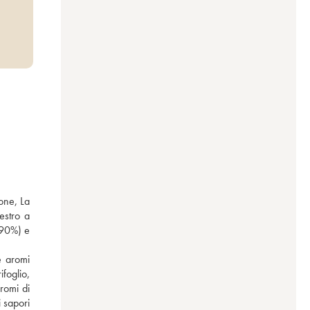
one, La 
stro a 
(90%) e 
 aromi 
oglio, 
romi di 
 sapori 