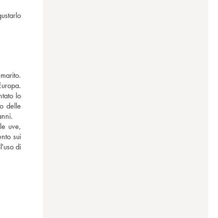
starlo 
arito. 
Europa. 
ato lo 
 delle 
anni.
e uve, 
to sui 
'uso di 