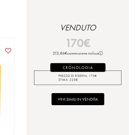
VENDUTO
170
€
213,86
€
commissione inclusa
CRONOLOGIA
PREZZO DI RISERVA:
170
€
STIMA:
220
€
VINI SIMILI IN VENDITA