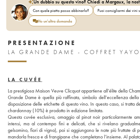
Un dubbio su questo vino? Chiedi a Margaux, la nost
Con quale piatto posso abbinarlo?
Puoi consigliarmi dei vini s
Ho un'altra domanda
PRESENTAZIONE
LA GRANDE DAME - COFFRET YAYO
LA CUVÉE
La prestigiosa Maison Veuve Clicquot appartiene all’élite della Champ
Grande Dame è quella più raffinata, simbolo dell’eccellenza della
disposizione delle etichette di questo vino. In questo caso, si tratt
chardonnay (10%) è prodotto in edizione limitata.  
Questa cuvée esclusiva, omaggio al pinot noir particolarmente ama
intensi, ma al contempo fini e delicati, che si rivelano gradualme
gelsomino, fiori di vigna), poi si aggiungono le note più fruttate d
mandorla fresca e di frangipane che completano l’insieme. Al palato 