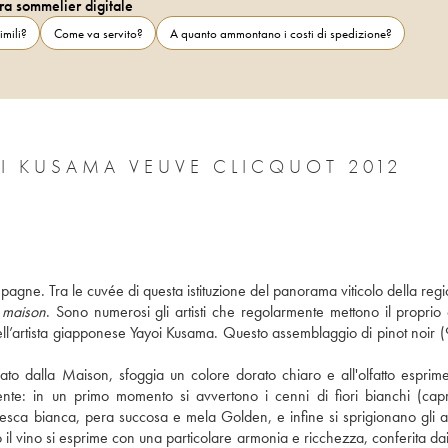
ra sommelier digitale
imili?
Come va servito?
A quanto ammontano i costi di spedizione?
I KUSAMA VEUVE CLICQUOT 2012
agne. Tra le cuvée di questa istituzione del panorama viticolo della regi
 
maison
. Sono numerosi gli artisti che regolarmente mettono il proprio e
a dell’artista giapponese Yayoi Kusama. Questo assemblaggio di pinot noir 
to dalla Maison, sfoggia un colore dorato chiaro e all'olfatto esprime
nte: in un primo momento si avvertono i cenni di fiori bianchi (caprif
i pesca bianca, pera succosa e mela Golden, e infine si sprigionano gli a
il vino si esprime con una particolare armonia e ricchezza, conferita dai