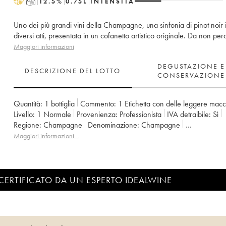
H
T
12.5
%
0.75
L
INTENSITÀ
Uno dei più grandi vini della Champagne, una sinfonia di pinot noir 
diversi atti, presentata in un cofanetto artistico originale. Da non per
Maggiori informazioni
DEGUSTAZIONE E
DESCRIZIONE DEL LOTTO
CONSERVAZIONE
Quantità:
1 bottiglia
Commento:
1 Etichetta con delle leggere mac
Livello:
1
Normale
Provenienza:
professionista
IVA detraibile:
sì
Regione:
Champagne
Denominazione:
Champagne
Proprietario:
Veuve Clicquot
Maggiori informazioni…
CERTIFICATO DA UN ESPERTO IDEALWINE