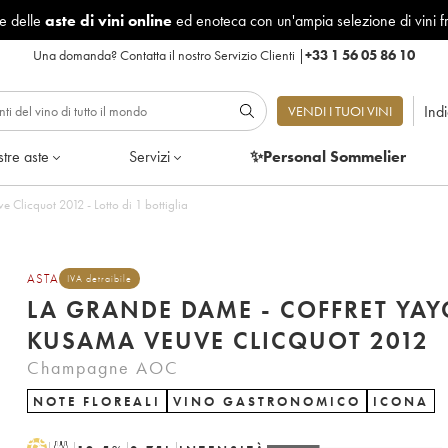
le delle
aste di vini online
ed enoteca con un'ampia selezione di vini f
Una domanda?
Contatta il nostro Servizio Clienti
|
+33 1 56 05 86 10
Ind
VENDI I TUOI VINI
tre aste
Servizi
✨Personal Sommelier
Clicquot 2012 - Lotto di 1 bottiglia
ASTA
IVA detraibile
LA GRANDE DAME - COFFRET YAY
KUSAMA VEUVE CLICQUOT 2012
Champagne AOC
NOTE FLOREALI
VINO GASTRONOMICO
ICONA