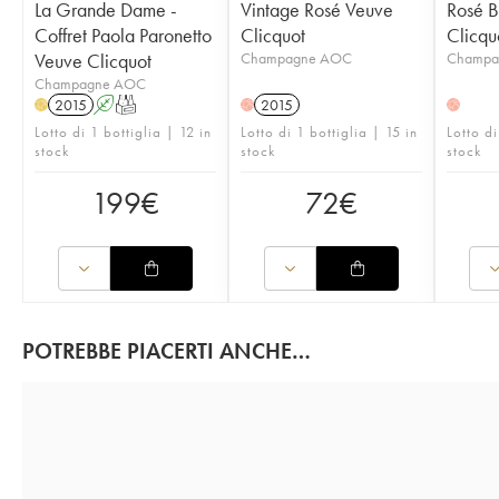
La Grande Dame -
Vintage Rosé Veuve
Rosé B
Coffret Paola Paronetto
Clicquot
Clicqu
Veuve Clicquot
Champagne AOC
Champa
Champagne AOC
2015
A
T
2015
H
H
H
Lotto di 1 bottiglia | 12 in
Lotto di 1 bottiglia | 15 in
Lotto di
stock
stock
stock
199
€
72
€
POTREBBE PIACERTI ANCHE…