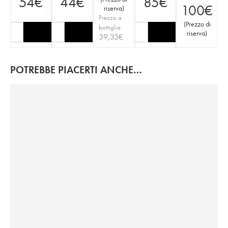
54
€
44
€
85
€
100
€
riserva
)
Prezzo a
(
Prezzo di
bottiglia
riserva
)
39,33
€
POTREBBE PIACERTI ANCHE…