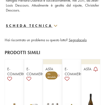
famiglia Hériard-Dubreuil e successivamente, nel 2011, da Jean-
Louis Descours. Attualmente è gestita dal nipote, Christofer 
Descours.
SCHEDA TECNICA
Hai riscontrato un problema su questo lotto?
Segnalacelo
PRODOTTI SIMILI
E-
E-
ASTA
E-
ASTA
COMMERCE
COMMERCE
COMMERCE
IVA
detraibile