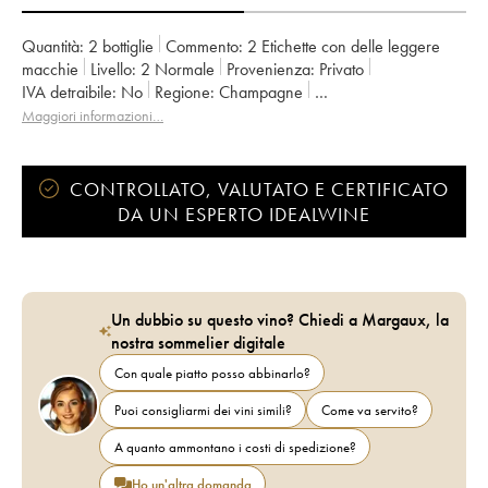
Quantità:
2 bottiglie
Commento:
2 Etichette con delle leggere
macchie
Livello:
2
Normale
Provenienza:
privato
IVA detraibile:
no
Regione:
Champagne
Denominazione:
Champagne
Proprietario:
Piper Heidsieck
Maggiori informazioni…
CONTROLLATO, VALUTATO E CERTIFICATO
DA UN ESPERTO IDEALWINE
Un dubbio su questo vino? Chiedi a Margaux, la
nostra sommelier digitale
Con quale piatto posso abbinarlo?
Puoi consigliarmi dei vini simili?
Come va servito?
A quanto ammontano i costi di spedizione?
Ho un'altra domanda