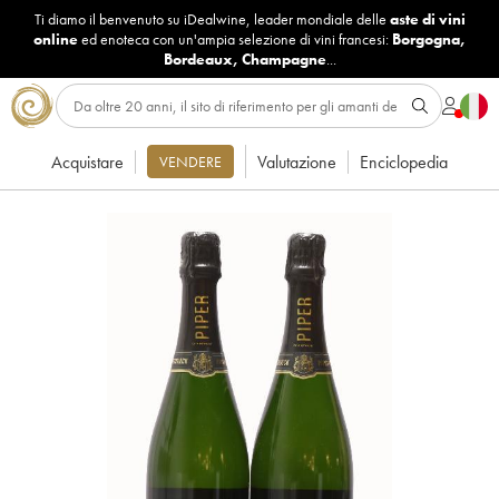
Ti diamo il benvenuto su iDealwine, leader mondiale delle
aste di vini
online
ed enoteca con un'ampia selezione di vini francesi:
Borgogna
,
Bordeaux
,
Champagne
...
Acquistare
Valutazione
Enciclopedia
VENDERE