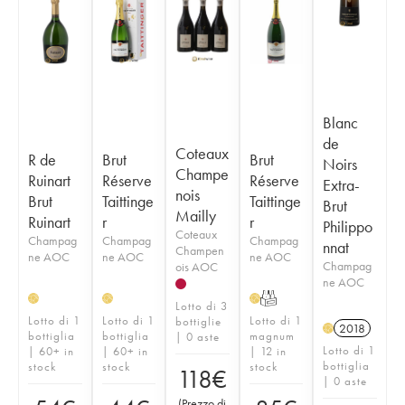
Blanc
de
Coteaux
R de
Brut
Brut
Noirs
Champe
Ruinart
Réserve
Réserve
Extra-
nois
Brut
Taittinge
Taittinge
Brut
Mailly
Ruinart
r
r
Philippo
Coteaux
Champag
Champag
Champag
nnat
Champen
ne AOC
ne AOC
ne AOC
Champag
ois AOC
ne AOC
T
H
H
H
Lotto di 3
Lotto di 1
Lotto di 1
Lotto di 1
bottiglie
2018
H
bottiglia
bottiglia
magnum
| 0 aste
Lotto di 1
| 60+ in
| 60+ in
| 12 in
bottiglia
stock
stock
stock
118
€
| 0 aste
(
Prezzo di