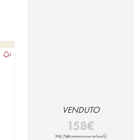
3
VENDUTO
158
€
198,76
€
commissione inclusa