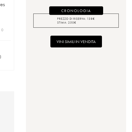
tes
CRONOLOGIA
PREZZO DI RISERVA:
138
€
STIMA:
250
€
| 0
VINI SIMILI IN VENDITA
)