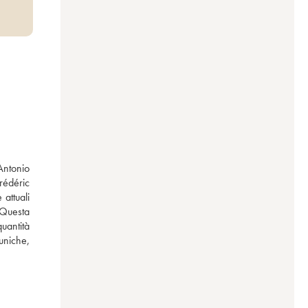
ntonio 
édéric 
ttuali 
 Questa 
uantità 
uniche, 