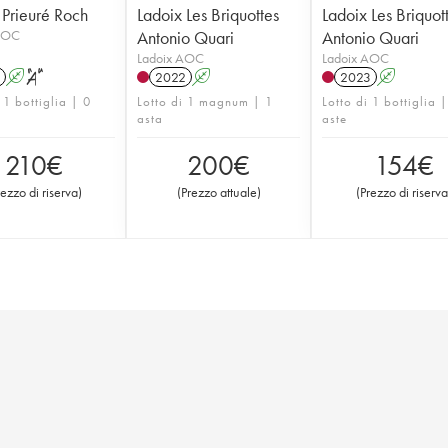
 Prieuré Roch
Ladoix Les Briquottes
Ladoix Les Briquot
AOC
Antonio Quari
Antonio Quari
Ladoix AOC
Ladoix AOC
A
S
2022
A
2023
A
 1 bottiglia | 0
Lotto di 1 magnum | 1
Lotto di 1 bottiglia 
asta
aste
210
€
200
€
154
€
rezzo di riserva
)
(
Prezzo attuale
)
(
Prezzo di riserva