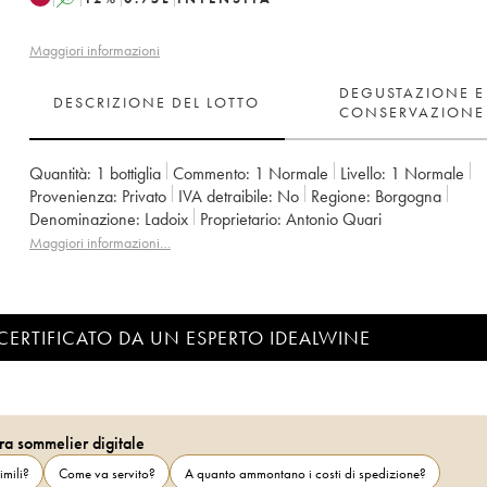
Maggiori informazioni
DEGUSTAZIONE E
DESCRIZIONE DEL LOTTO
CONSERVAZIONE
Quantità:
1 bottiglia
Commento:
1 Normale
Livello:
1
Normale
Provenienza:
privato
IVA detraibile:
no
Regione:
Borgogna
Denominazione:
Ladoix
Proprietario:
Antonio Quari
Maggiori informazioni…
CERTIFICATO DA UN ESPERTO IDEALWINE
ra sommelier digitale
imili?
Come va servito?
A quanto ammontano i costi di spedizione?