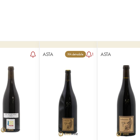
ASTA
ASTA
1
IVA detraibile