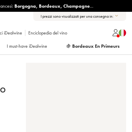
rancesi:
Borgogna
,
Bordeaux
,
Champagne
...
I prezzi sono visualizzati per una consegna in:
ici iDealwine
Enciclopedia del vino
I must-have iDealwine
🍇
Bordeaux En Primeurs
IO