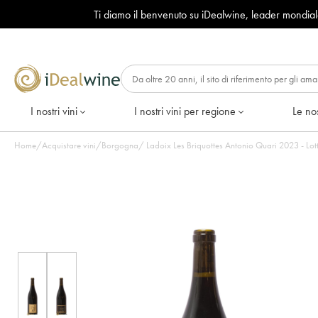
Ti diamo il benvenuto su iDealwine, leader mondia
I nostri vini
I nostri vini per regione
Le nos
Home
/
Acquistare vini
/
Borgogna
/
Ladoix Les Briquottes Anto