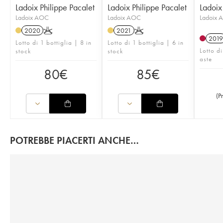
Ladoix Philippe Pacalet
Ladoix Philippe Pacalet
Ladoix
Ladoix AOC
Ladoix AOC
Ladoix 
2020
K
2021
K
2019
Lotto di 1 bottiglia | 8 in
Lotto di 1 bottiglia | 6 in
Lotto di
stock
stock
aste
80
€
85
€
(
P
POTREBBE PIACERTI ANCHE…