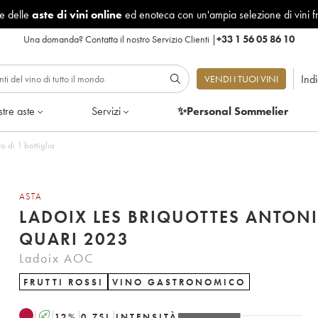
le delle
aste di vini online
ed enoteca con un'ampia selezione di vini f
Una domanda?
Contatta il nostro Servizio Clienti
|
+33 1 56 05 86 10
Ind
VENDI I TUOI VINI
tre aste
Servizi
✨Personal Sommelier
nio Quari 2023 - Lotto di 1 bottiglia
ASTA
LADOIX LES BRIQUOTTES ANTON
QUARI 2023
Ladoix AOC
FRUTTI ROSSI
VINO GASTRONOMICO
A
12
%
0.75
L
INTENSITÀ