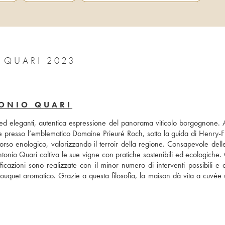
LADOIX LES BRIQUOTTES ANTONIO QUARI 2023
TONIO QUARI
 ed eleganti, autentica espressione del panorama viticolo borgognone. A
e presso l’emblematico Domaine Prieuré Roch, sotto la guida di Henry-Fr
o enologico, valorizzando il terroir della regione. Consapevole delle a
Antonio Quari coltiva le sue vigne con pratiche sostenibili ed ecologiche.
nificazioni sono realizzate con il minor numero di interventi possibili e q
o bouquet aromatico. Grazie a questa filosofia, la maison dà vita a cuvée 