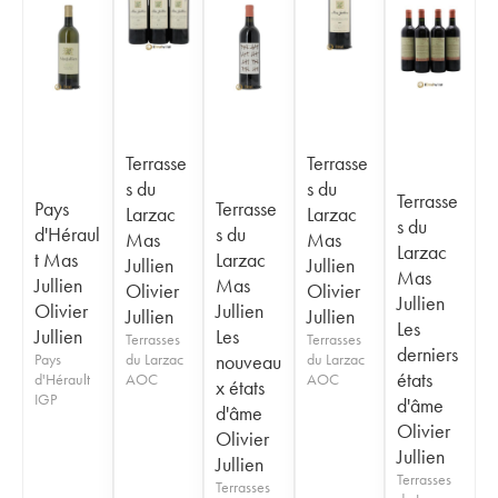
Terrasse
Terrasse
s du
s du
Terrasse
Pays
Terrasse
Larzac
Larzac
s du
d'Héraul
s du
Mas
Mas
Larzac
t Mas
Larzac
Jullien
Jullien
Mas
Jullien
Mas
Olivier
Olivier
Jullien
Olivier
Jullien
Jullien
Jullien
Les
Jullien
Les
Terrasses
Terrasses
derniers
Pays
du Larzac
nouveau
du Larzac
états
d'Hérault
AOC
AOC
x états
IGP
d'âme
d'âme
Olivier
Olivier
Jullien
Jullien
Terrasses
Terrasses