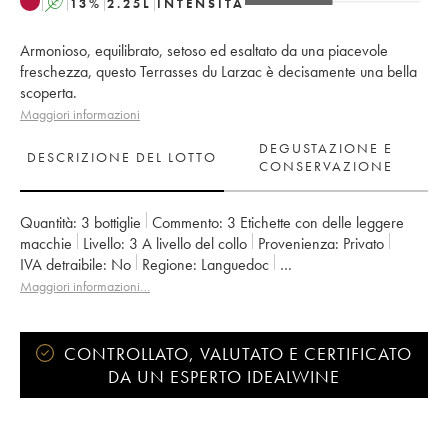
A
13
%
2.25
L
INTENSITÀ
Armonioso, equilibrato, setoso ed esaltato da una piacevole
freschezza, questo Terrasses du Larzac è decisamente una bella
scoperta.
Maggiori informazioni
DEGUSTAZIONE E
DESCRIZIONE DEL LOTTO
CONSERVAZIONE
Quantità:
3 bottiglie
Commento:
3 Etichette con delle leggere
macchie
Livello:
3
A livello del collo
Provenienza:
privato
IVA detraibile:
no
Regione:
Languedoc
Denominazione:
Terrasses du Larzac
Proprietario:
Olivier Jullien
Maggiori informazioni…
CONTROLLATO, VALUTATO E CERTIFICATO
DA UN ESPERTO IDEALWINE