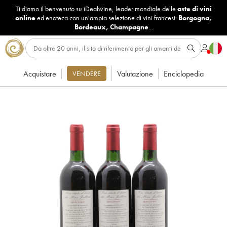
Ti diamo il benvenuto su iDealwine, leader mondiale delle
aste di vini
online
ed enoteca con un'ampia selezione di vini francesi:
Borgogna
,
Bordeaux
,
Champagne
...
Acquistare
Valutazione
Enciclopedia
VENDERE