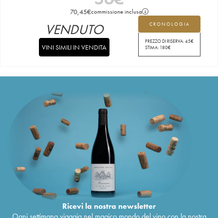
70,45
€
commissione inclusa
VENDUTO
CRONOLOGIA
PREZZO DI RISERVA:
45
€
VINI SIMILI IN VENDITA
STIMA:
180
€
Ricevi la nostra newsletter
Ogni settimana viaggia nel magico mondo del vino con la nostra