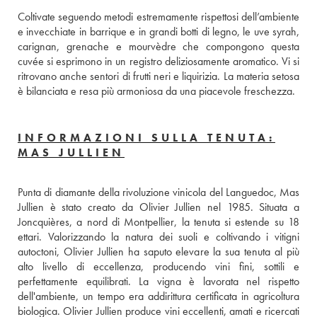
Coltivate seguendo metodi estremamente rispettosi dell’ambiente 
e invecchiate in barrique e in grandi botti di legno, le uve syrah, 
carignan, grenache e mourvèdre che compongono questa 
cuvée si esprimono in un registro deliziosamente aromatico. Vi si 
ritrovano anche sentori di frutti neri e liquirizia. La materia setosa 
è bilanciata e resa più armoniosa da una piacevole freschezza. 
INFORMAZIONI SULLA TENUTA:
MAS JULLIEN
Punta di diamante della rivoluzione vinicola del Languedoc, Mas 
Jullien è stato creato da Olivier Jullien nel 1985. Situata a 
Joncquières, a nord di Montpellier, la tenuta si estende su 18 
ettari. Valorizzando la natura dei suoli e coltivando i vitigni 
autoctoni, Olivier Jullien ha saputo elevare la sua tenuta al più 
alto livello di eccellenza, producendo vini fini, sottili e 
perfettamente equilibrati. La vigna è lavorata nel rispetto 
dell'ambiente, un tempo era addirittura certificata in agricoltura 
biologica. Olivier Jullien produce vini eccellenti, amati e ricercati 