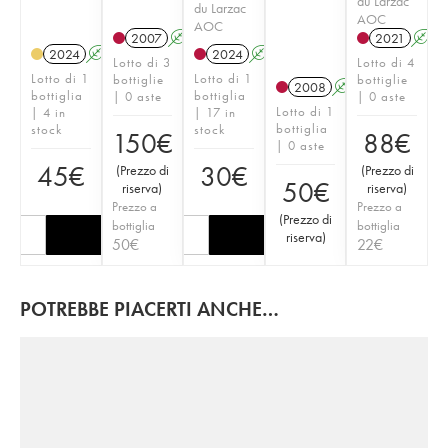
du Larzac
du Larzac
AOC
AOC
2007
A
2021
A
2024
A
2024
A
Lotto di 3
Lotto di 4
Lotto di 1
Lotto di 1
bottiglie
bottiglie
2008
A
bottiglia
bottiglia
| 0 aste
| 0 aste
Lotto di 1
| 4 in
| 17 in
bottiglia
stock
stock
150
€
88
€
| 0 aste
45
€
30
€
(
Prezzo di
(
Prezzo di
50
€
riserva
)
riserva
)
Prezzo a
Prezzo a
(
Prezzo di
bottiglia
bottiglia
riserva
)
50
€
22
€
POTREBBE PIACERTI ANCHE…