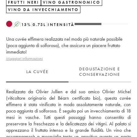
FRUTTI NERI
VINO GASTRONOMICO
VINO DA INVECCHIAMENTO
A
13
%
0.75
L
INTENSITÀ
Una cuvée effimera realizzata nel modo più naturale possibile
(poca aggiunta di solforosa), che assicura un piacere fruttato
immediato!
Maggiori informazioni
DEGUSTAZIONE E
LA CUVÉE
CONSERVAZIONE
Realizzata da Olivier Jullien e dal suo amico Olivier Michel 
(viticoltore originario del Béarn certificato bio), questa cuvée 
effimera è stata vinificata in modo assolutamente naturale, con 
poca aggiunta di solforosa. È seguito poi un invecchiamento di 18 
mesi in vasche. Tutti questi passaggi hanno consentito di 
preservare la freschezza e la delicatezza dei vitigni. Al palato si 
apprezzano il fruttato intenso e la grande fluidità. Un vino che 
accompagnerà a meraviglia tanto un aperitivo quanto un pasto 