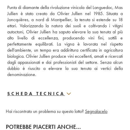
Punta di diamante della rivoluzione vinicola del Languedoc, Mas 
Jullien è stato creato da Olivier Jullien nel 1985. Situata a 
Joncquières, a nord di Montpellier, la tenuta si estende su 18 
ettari. Valorizzando la natura dei suoli e coltivando i vitigni 
autoctoni, Olivier Jullien ha saputo elevare la sua tenuta al più 
alto livello di eccellenza, producendo vini fini, sottili e 
perfettamente equilibrati. La vigna è lavorata nel rispetto 
dell'ambiente, un tempo era addirittura certificata in agricoltura 
biologica. Olivier Jullien produce vini eccellenti, amati e ricercati 
dagli appassionati e dai professionisti del settore. Senza alcun 
dubbio è riuscito a elevare la sua tenuta ai vertici della 
denominazione.
SCHEDA TECNICA
Hai riscontrato un problema su questo lotto?
Segnalacelo
POTREBBE PIACERTI ANCHE…