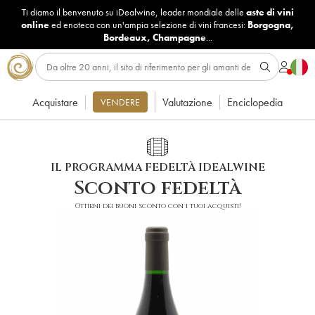
Ti diamo il benvenuto su iDealwine, leader mondiale delle
aste di vini
online
ed enoteca con un'ampia selezione di vini francesi:
Borgogna
,
Bordeaux
,
Champagne
...
Acquistare
Valutazione
Enciclopedia
VENDERE
IL PROGRAMMA FEDELTÀ IDEALWINE
Sconto fedeltà
Ottieni dei buoni sconto con i tuoi acquisti!