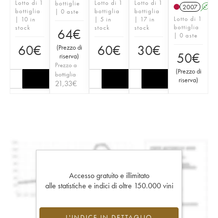
Lotto di 1
Lotto di 1
Lotto di 1
bottiglie
2007
A
bottiglia
bottiglia
bottiglia
| 0 aste
Lotto di 1
| 10 in
| 5 in
| 17 in
bottiglia
stock
stock
stock
64
€
| 0 aste
60
€
60
€
30
€
(
Prezzo di
50
€
riserva
)
Prezzo a
(
Prezzo di
bottiglia
riserva
)
21,33
€
Accesso gratuito e illimitato
alle statistiche e indici di oltre 150.000 vini
L'INDICE IN DETTAGLIO