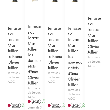
Terrasse
s du
Terrasse
Terrasse
Terrasse
Terrasse
Larzac
s du
s du
s du
s du
Mas
Larzac
Larzac
Larzac
Larzac
Jullien
Mas
Mas
Mas
Mas
Olivier
Jullien
Jullien
Jullien
Jullien
Jullien
Les
La Brune
La Brune
Les
Terrasses
derniers
Olivier
Olivier
nouveau
du Larzac
états
AOC
Jullien
Jullien
x états
d'âme
Terrasses
Terrasses
d'âme
Olivier
du Larzac
du Larzac
Olivier
AOC
AOC
Jullien
Jullien
Terrasses
Terrasses
du Larzac
du Larzac
AOC
AOC
2021
A
2021
A
2022
A
2024
A
Lotto di 3