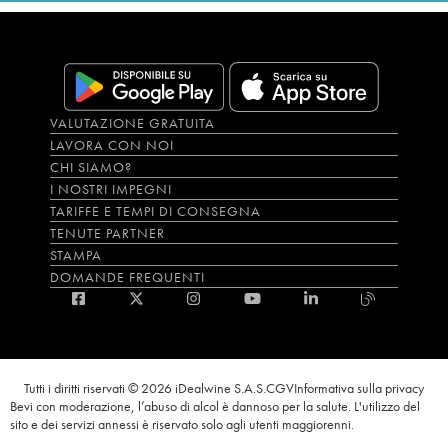
VALUTAZIONE GRATUITA
LAVORA CON NOI
CHI SIAMO?
I NOSTRI IMPEGNI
TARIFFE E TEMPI DI CONSEGNA
TENUTE PARTNER
STAMPA
DOMANDE FREQUENTI
Tutti i diritti riservati © 2026 iDealwine S.A.S.
CGV
Informativa sulla privacy
Bevi con moderazione, l’abuso di alcol è dannoso per la salute. L'utilizzo del
sito e dei servizi annessi è riservato solo agli utenti maggiorenni.