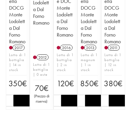
ella
e DOC
ella
ella
Lodolett
DOCG
Monte
DOCG
DOCG
a Dal
Monte
Lodolett
Monte
Monte
Forno
Lodolett
a Dal
Lodolett
Lodolett
Romano
a Dal
Forno
a Dal
a Dal
Forno
Romano
Forno
Forno
Romano
Romano
Romano
2017
2016
2013
2011
Lotto di 1
Lotto di 1
Lotto di 1
Lotto di 1
2012
bottiglia
bottiglia
magnum
bottiglia
Lotto di 1
| 14 in
| 2 in
| 1 in
| 12 in
bottiglia
stock
stock
stock
stock
| 0 aste
350
€
120
€
850
€
380
€
70
€
(
Prezzo di
riserva
)