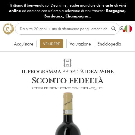
Ti diamo il benvenuto su iDealwine, leader mondiale delle
aste di vini
online
ed enoteca con un'ampia selezione di vini francesi:
Borgogna
,
Bordeaux
,
Champagne
...
Acquistare
Valutazione
Enciclopedia
VENDERE
IL PROGRAMMA FEDELTÀ IDEALWINE
Sconto fedeltà
Ottieni dei buoni sconto con i tuoi acquisti!