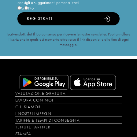
consigli e suggerimenti personalizzati
Sì
No
REGISTRATI
Iscrivendoti, dai il tuo consenso per ricevere le nostre newsletter. Puoi annullare
l’iscrizione in qualsiasi momento attraverso il link disponibile alla fine di ogni
messaggio.
VALUTAZIONE GRATUITA
LAVORA CON NOI
CHI SIAMO?
I NOSTRI IMPEGNI
TARIFFE E TEMPI DI CONSEGNA
TENUTE PARTNER
STAMPA