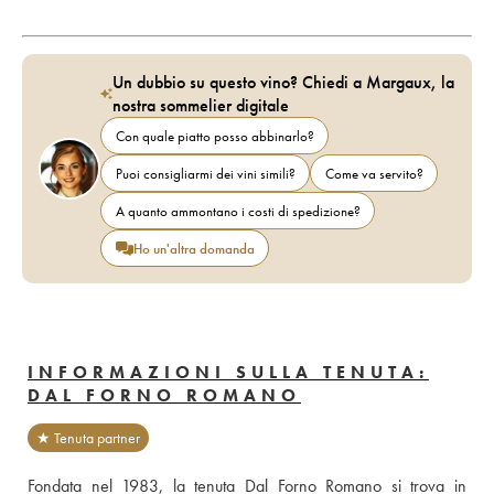
Un dubbio su questo vino? Chiedi a Margaux, la
nostra sommelier digitale
Con quale piatto posso abbinarlo?
Puoi consigliarmi dei vini simili?
Come va servito?
A quanto ammontano i costi di spedizione?
Ho un'altra domanda
INFORMAZIONI SULLA TENUTA:
DAL FORNO ROMANO
★ Tenuta partner
Fondata nel 1983, la tenuta Dal Forno Romano si trova in 