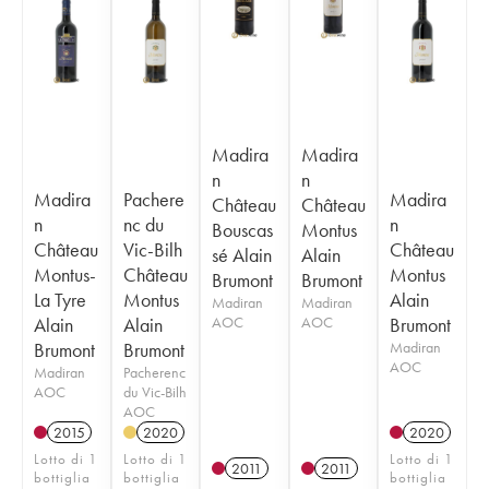
Madira
Madira
n
n
Madira
Pachere
Madira
Château
Château
n
nc du
n
Bouscas
Montus
Château
Vic-Bilh
Château
sé Alain
Alain
Montus-
Château
Montus
Brumont
Brumont
La Tyre
Montus
Alain
Madiran
Madiran
Alain
Alain
AOC
AOC
Brumont
Brumont
Brumont
Madiran
AOC
Madiran
Pacherenc
AOC
du Vic-Bilh
AOC
2015
2020
2020
Lotto di 1
Lotto di 1
Lotto di 1
2011
2011
bottiglia
bottiglia
bottiglia