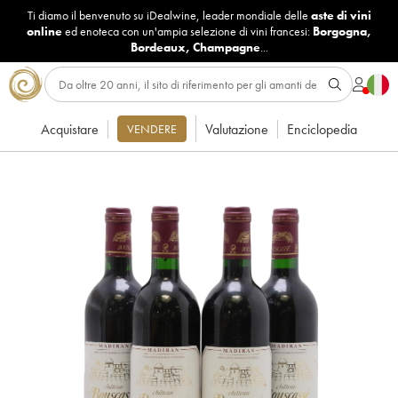
Ti diamo il benvenuto su iDealwine, leader mondiale delle
aste di vini
online
ed enoteca con un'ampia selezione di vini francesi:
Borgogna
,
Bordeaux
,
Champagne
...
Acquistare
Valutazione
Enciclopedia
VENDERE