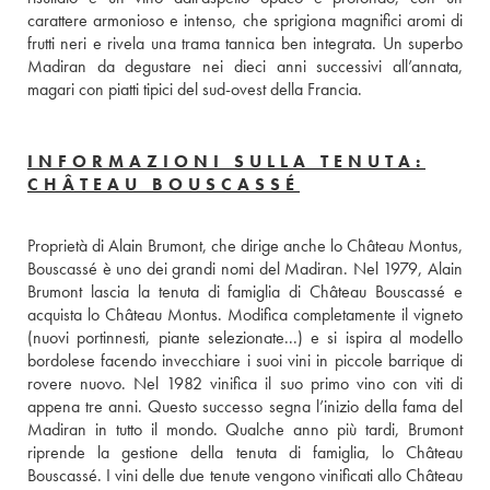
carattere armonioso e intenso, che sprigiona magnifici aromi di 
frutti neri e rivela una trama tannica ben integrata. Un superbo 
Madiran da degustare nei dieci anni successivi all’annata, 
magari con piatti tipici del sud-ovest della Francia.
INFORMAZIONI SULLA TENUTA:
CHÂTEAU BOUSCASSÉ
Proprietà di Alain Brumont, che dirige anche lo Château Montus, 
Bouscassé è uno dei grandi nomi del Madiran. Nel 1979, Alain 
Brumont lascia la tenuta di famiglia di Château Bouscassé e 
acquista lo Château Montus. Modifica completamente il vigneto 
(nuovi portinnesti, piante selezionate...) e si ispira al modello 
bordolese facendo invecchiare i suoi vini in piccole barrique di 
rovere nuovo. Nel 1982 vinifica il suo primo vino con viti di 
appena tre anni. Questo successo segna l’inizio della fama del 
Madiran in tutto il mondo. Qualche anno più tardi, Brumont 
riprende la gestione della tenuta di famiglia, lo Château 
Bouscassé. I vini delle due tenute vengono vinificati allo Château 