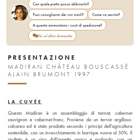
Con quale piatto posso abbinarlo?
Puoi consigliarmi dei vini simili?
Come va servito?
A quanto ammontano i costi di spedizione?
Ho un'altra domanda
PRESENTAZIONE
MADIRAN CHÂTEAU BOUSCASSÉ
ALAIN BRUMONT 1997
LA CUVÉE
Questo Madiran è un assemblaggio di tannat, cabernet 
sauvignon e cabernet-franc. Proviene da un terroir argilloso-
calcareo ed è stato prodotto secondo i principi dell’agricoltura 
sostenibile, con un invecchiamento in barrique nuove al 50%. Il 
risultato è un vino dall’aspetto opaco e profondo, con un 