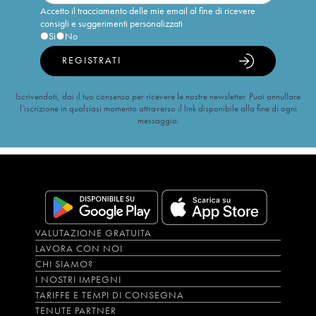
Accetto il tracciamento delle mie email al fine di ricevere
consigli e suggerimenti personalizzati
Sì
No
REGISTRATI
Iscrivendoti, dai il tuo consenso per ricevere le nostre newsletter. Puoi annullare
l’iscrizione in qualsiasi momento attraverso il link disponibile alla fine di ogni
messaggio.
VALUTAZIONE GRATUITA
LAVORA CON NOI
CHI SIAMO?
I NOSTRI IMPEGNI
TARIFFE E TEMPI DI CONSEGNA
TENUTE PARTNER