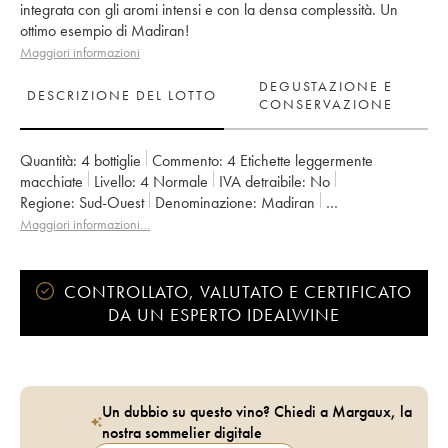
integrata con gli aromi intensi e con la densa complessità. Un
ottimo esempio di Madiran!
Maggiori informazioni
DEGUSTAZIONE E
DESCRIZIONE DEL LOTTO
CONSERVAZIONE
Quantità:
4 bottiglie
Commento:
4 Etichette leggermente
macchiate
Livello:
4
Normale
IVA detraibile:
no
Regione:
Sud-Ouest
Denominazione:
Madiran
Proprietario:
Alain Brumont
Maggiori informazioni…
CONTROLLATO, VALUTATO E CERTIFICATO
DA UN ESPERTO IDEALWINE
Un dubbio su questo vino? Chiedi a Margaux, la
nostra sommelier digitale