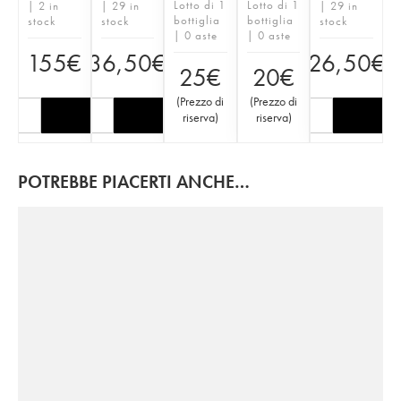
Lotto di 1
Lotto di 1
| 2 in
| 29 in
| 29 in
bottiglia
bottiglia
stock
stock
stock
| 0 aste
| 0 aste
155
€
36,50
€
26,50
€
25
€
20
€
(
Prezzo di
(
Prezzo di
riserva
)
riserva
)
POTREBBE PIACERTI ANCHE…