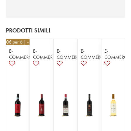
PRODOTTI SIMILI
5,20
€
per 6 | - 10%
E-
E-
E-
E-
E-
COMMERCE
COMMERCE
COMMERCE
COMMERCE
COMMERCE