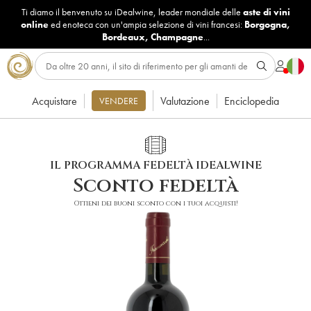
Ti diamo il benvenuto su iDealwine, leader mondiale delle
aste di vini
online
ed enoteca con un'ampia selezione di vini francesi:
Borgogna
,
Bordeaux
,
Champagne
...
Acquistare
Valutazione
Enciclopedia
VENDERE
IL PROGRAMMA FEDELTÀ IDEALWINE
Sconto fedeltà
Ottieni dei buoni sconto con i tuoi acquisti!