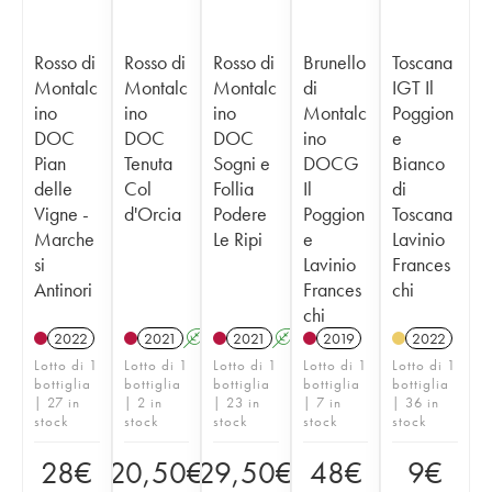
Rosso di
Rosso di
Rosso di
Brunello
Toscana
Montalc
Montalc
Montalc
di
IGT Il
ino
ino
ino
Montalc
Poggion
DOC
DOC
DOC
ino
e
Pian
Tenuta
Sogni e
DOCG
Bianco
delle
Col
Follia
Il
di
Vigne -
d'Orcia
Podere
Poggion
Toscana
Marche
Le Ripi
e
Lavinio
si
Lavinio
Frances
Antinori
Frances
chi
chi
2022
2021
A
2021
A
2019
2022
Lotto di 1
Lotto di 1
Lotto di 1
Lotto di 1
Lotto di 1
bottiglia
bottiglia
bottiglia
bottiglia
bottiglia
| 27 in
| 2 in
| 23 in
| 7 in
| 36 in
stock
stock
stock
stock
stock
28
€
20,50
€
29,50
€
48
€
9
€