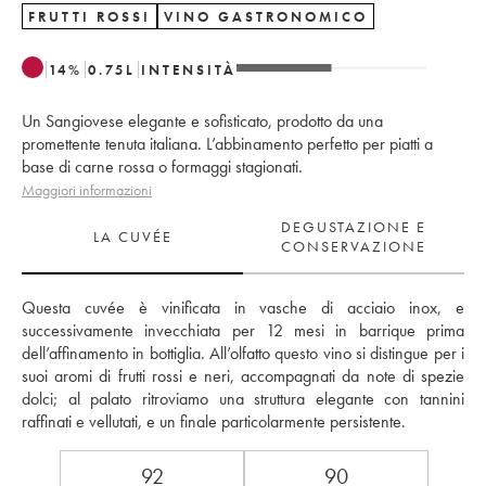
FRUTTI ROSSI
VINO GASTRONOMICO
14
%
0.75
L
INTENSITÀ
Un Sangiovese elegante e sofisticato, prodotto da una
promettente tenuta italiana. L’abbinamento perfetto per piatti a
base di carne rossa o formaggi stagionati.
Maggiori informazioni
DEGUSTAZIONE E
LA CUVÉE
CONSERVAZIONE
Questa cuvée è vinificata in vasche di acciaio inox, e 
successivamente invecchiata per 12 mesi in barrique prima 
dell’affinamento in bottiglia. All’olfatto questo vino si distingue per i 
suoi aromi di frutti rossi e neri, accompagnati da note di spezie 
dolci; al palato ritroviamo una struttura elegante con tannini 
raffinati e vellutati, e un finale particolarmente persistente.
92
90