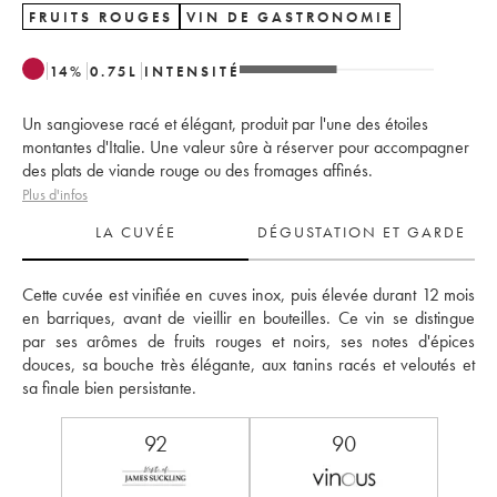
FRUITS ROUGES
VIN DE GASTRONOMIE
14
%
0.75
L
INTENSITÉ
Un sangiovese racé et élégant, produit par l'une des étoiles
montantes d'Italie. Une valeur sûre à réserver pour accompagner
des plats de viande rouge ou des fromages affinés.
Plus d'infos
LA CUVÉE
DÉGUSTATION ET GARDE
Cette cuvée est vinifiée en cuves inox, puis élevée durant 12 mois 
en barriques, avant de vieillir en bouteilles. Ce vin se distingue 
par ses arômes de fruits rouges et noirs, ses notes d'épices 
douces, sa bouche très élégante, aux tanins racés et veloutés et 
sa finale bien persistante.
92
90