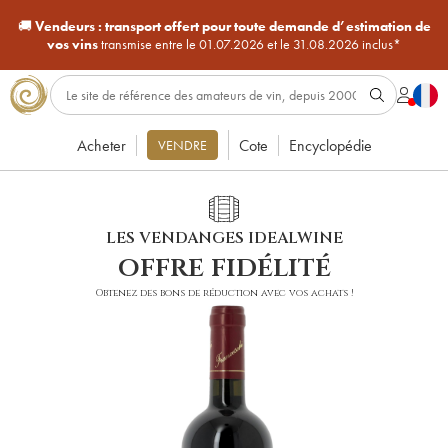
🚚
Vendeurs :
transport offert pour toute demande d’estimation de
vos vins
transmise entre le 01.07.2026 et le 31.08.2026 inclus*
Acheter
Cote
Encyclopédie
VENDRE
LES VENDANGES IDEALWINE
offre fidélité
Obtenez des bons de réduction avec vos achats !