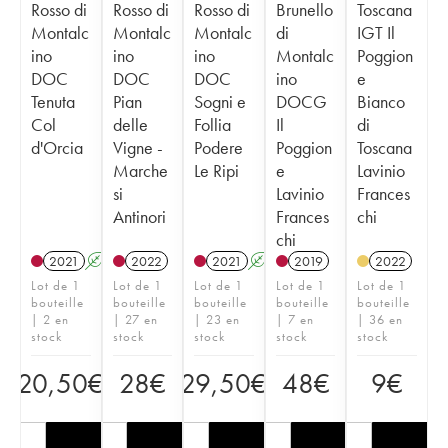
Rosso di
Rosso di
Rosso di
Brunello
Toscana
Montalc
Montalc
Montalc
di
IGT Il
ino
ino
ino
Montalc
Poggion
DOC
DOC
DOC
ino
e
Tenuta
Pian
Sogni e
DOCG
Bianco
Col
delle
Follia
Il
di
d'Orcia
Vigne -
Podere
Poggion
Toscana
Marche
Le Ripi
e
Lavinio
si
Lavinio
Frances
Antinori
Frances
chi
chi
2021
A
2022
2021
A
2019
2022
Lot de 1
Lot de 1
Lot de 1
Lot de 1
Lot de 1
bouteille
bouteille
bouteille
bouteille
bouteille
| 2 en
| 27 en
| 23 en
| 7 en
| 36 en
stock
stock
stock
stock
stock
20,50
€
28
€
29,50
€
48
€
9
€