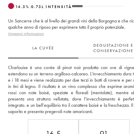
14.5
%
0.75
L
INTENSITÀ
Un Sancerre che è al livello dei grandi vini della Borgogna e che ri
qualche anno di riposo per esprimere tutto il proprio potenziale.
Maggiori informazioni
DEGUSTAZIONE E
LA CUVÉE
CONSERVAZIONE
Charlouise è una cuvée di pinot noir prodotta con uve di vigne
estendono su un terreno argilloso-calcareo. L’invecchiamento dura tra
e i 18 mesi e viene realizzato per due terzi in botti di rovere e per 
in tini di legno. Il risultato è un vino complesso che esprime aromi d
rossi con note boisé, speziate e floreali (mentolate), mentre al
presenta una struttura vellutata, dove l’invecchiamento è perfet
integrato. e un bell’equilibrio tra il carattere boisé e la freschezza. Il 
saporito e presenta pregevoli note amaricanti.
16.5
91