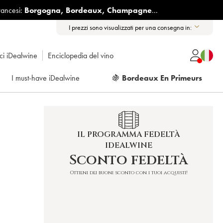
rancesi:
Borgogna
,
Bordeaux
,
Champagne
...
I prezzi sono visualizzati per una consegna in:
ici iDealwine
Enciclopedia del vino
I must-have iDealwine
🍇
Bordeaux En Primeurs
IL PROGRAMMA FEDELTÀ
IDEALWINE
Sconto fedeltà
Ottieni dei buoni sconto con i tuoi acquisti!