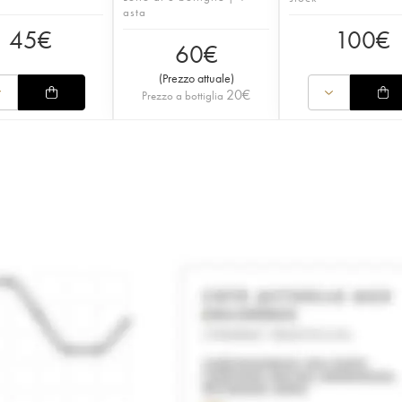
asta
45
€
100
€
60
€
(
Prezzo attuale
)
20
€
Prezzo a bottiglia