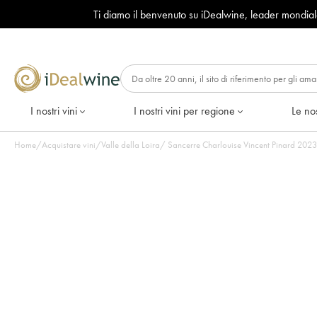
Ti diamo il benvenuto su iDealwine, leader mondia
I nostri vini
I nostri vini per regione
Le nos
Home
/
Acquistare vini
/
Valle della Loira
/
Sancerre Char