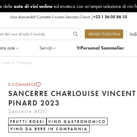
le delle
aste di vini online
ed enoteca con un'ampia selezione di vini f
Una domanda?
Contatta il nostro Servizio Clienti
|
+33 1 56 05 86 10
Ind
VENDI I TUOI VINI
tre aste
Servizi
✨Personal Sommelier
louise Vincent Pinard 2023 - Lotto di 1 bottiglia
E-COMMERCE
SANCERRE CHARLOUISE VINCENT
PINARD 2023
Sancerre AOC
FRUTTI ROSSI
VINO GASTRONOMICO
VINO DA BERE IN COMPAGNIA