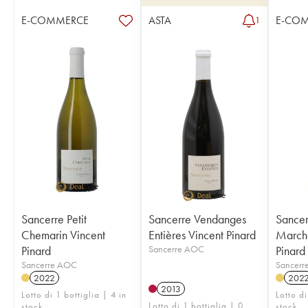
E-COMMERCE
ASTA
E-CO
1
Sancerre Petit
Sancerre Vendanges
Sance
Chemarin Vincent
Entières Vincent Pinard
March
Pinard
Sancerre AOC
Pinard
Sancerre AOC
Sancerr
2022
202
2013
Lotto di 1 bottiglia | 4 in
Lotto di
Lotto di 1 bottiglia | 0
stock
stock