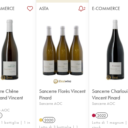
MMERCE
ASTA
E-COMMERCE
2
rre Chêne
Sancerre Florès Vincent
Sancerre Charloui
and Vincent
Pinard
Vincent Pinard
Sancerre AOC
Sancerre AOC
e AOC
2
2022
2020
 1 bottiglia | 1 in
Lotto di 1 magnum |
Lotto di 3 bottiglie | 1
stock