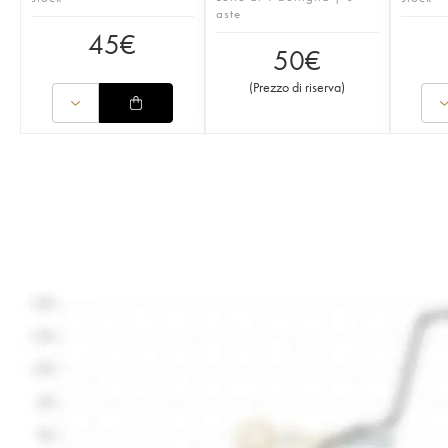
aste
45
€
50
€
(
Prezzo di riserva
)