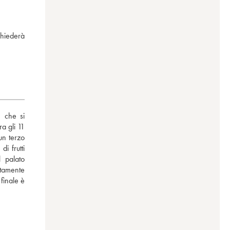
chiederà
 che si 
 gli 11 
un terzo 
i frutti 
 palato 
tamente 
finale è 