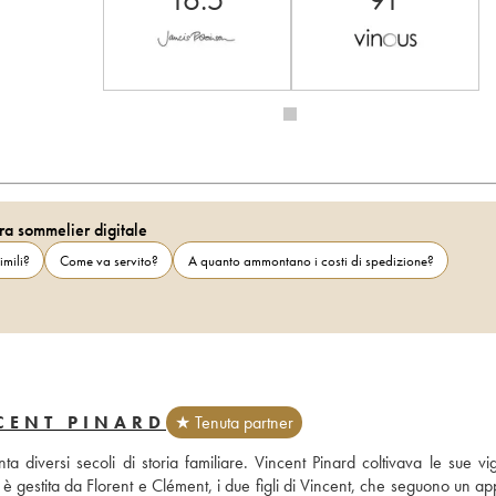
ra sommelier digitale
imili?
Come va servito?
A quanto ammontano i costi di spedizione?
CENT PINARD
★ Tenuta partner
diversi secoli di storia familiare. Vincent Pinard coltivava le sue vig
i è gestita da Florent e Clément, i due figli di Vincent, che seguono un ap