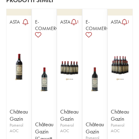
PRODOTTI SIMILI
ASTA
E-
ASTA
E-
ASTA
1
1
COMMERCE
COMMERCE
Château
Château
Château
Gazin
Gazin
Gazin
Château
Château
Pomerol
Pomerol
Pomerol
AOC
Gazin
AOC
Gazin
AOC
(Cassett
Pomerol