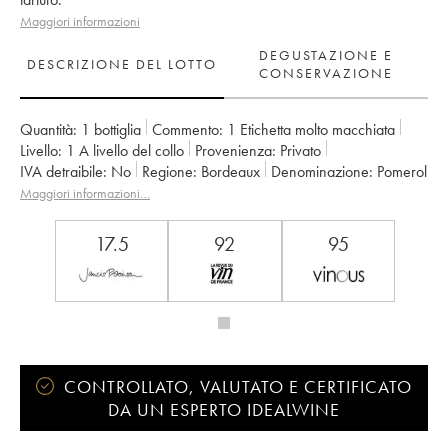
Maggiori informazioni
DEGUSTAZIONE E
DESCRIZIONE DEL LOTTO
CONSERVAZIONE
Quantità:
1 bottiglia
Commento:
1 Etichetta molto macchiata
Livello:
1
A livello del collo
Provenienza:
privato
IVA detraibile:
no
Regione:
Bordeaux
Denominazione:
Pomerol
Proprietario:
GFA du Château Gazin
Maggiori informazioni…
17.5
92
95
CONTROLLATO, VALUTATO E CERTIFICATO
DA UN ESPERTO IDEALWINE