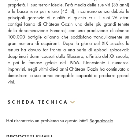
proprietà. Il suo terroir ideale, l'età media delle sue viti (35 anni) 
e le basse rese per ettaro (45 hl), incarnano senza dubbio le 
principali garanzie di qualità di questo cru. I suoi 26 ettari 
contigui fanno di Château Gazin una delle più grandi tenute 
della denominazione Pomerol, con una produzione di almeno 
100.000 bottiglie all'anno che soddisfano tranquillamente un 
gran numero di acquirenti. Dopo la gloria del XIX secolo, la 
tenuta ha dovuto far fronte a una serie di episodi spiacevoli: 
dapprima i danni causati dalla fillossera, all'inizio del XX secolo, 
e poi le famose gelate del 1956. Nonostante i numerosi 
imprevisti, negli ultimi dieci anni Château Gazin ha continuato a 
dimostrare la sua ormai innegabile capacità di produrre grandi 
vini.
SCHEDA TECNICA
Hai riscontrato un problema su questo lotto?
Segnalacelo