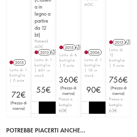
AOC
a in
legno a
partire
da 12
bt)
Pomerol
2015
T
AOC
2015
T
Lotto di
2013
T
2006
Lotto di 6
12
Lotto di 1
Lotto di 1
bottiglie
bottiglie
2015
bottiglia
bottiglia
| 0 aste
| 0 aste
Lotto di 1
| 60+ in
| 10 in
bottiglia
stock
stock
360
€
756
€
| 0 aste
55
€
90
€
(
Prezzo di
(
Prezzo di
72
€
riserva
)
riserva
)
Prezzo a
Prezzo a
(
Prezzo di
bottiglia
bottiglia
riserva
)
60
€
63
€
POTREBBE PIACERTI ANCHE…