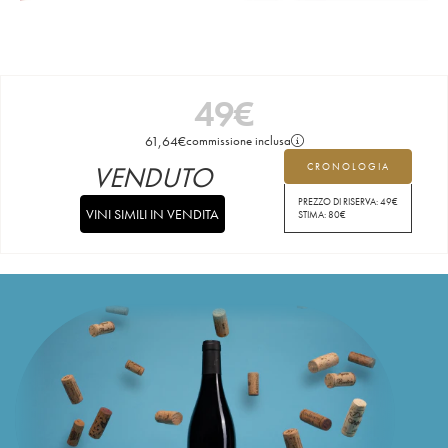
49
€
61,64
€
commissione inclusa
VENDUTO
CRONOLOGIA
PREZZO DI RISERVA:
49
€
VINI SIMILI IN VENDITA
STIMA:
80
€