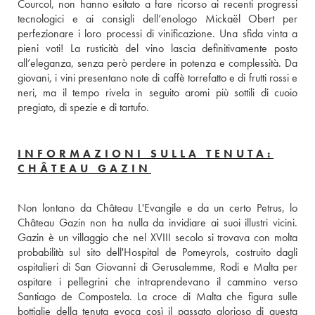
Courcol, non hanno esitato a fare ricorso ai recenti progressi 
tecnologici e ai consigli dell’enologo Mickaël Obert per 
perfezionare i loro processi di vinificazione. Una sfida vinta a 
pieni voti! La rusticità del vino lascia definitivamente posto 
all’eleganza, senza però perdere in potenza e complessità. Da 
giovani, i vini presentano note di caffè torrefatto e di frutti rossi e 
neri, ma il tempo rivela in seguito aromi più sottili di cuoio 
pregiato, di spezie e di tartufo.
INFORMAZIONI SULLA TENUTA:
CHÂTEAU GAZIN
Non lontano da Château L'Evangile e da un certo Petrus, lo 
Château Gazin non ha nulla da invidiare ai suoi illustri vicini. 
Gazin è un villaggio che nel XVIII secolo si trovava con molta 
probabilità sul sito dell'Hospital de Pomeyrols, costruito dagli 
ospitalieri di San Giovanni di Gerusalemme, Rodi e Malta per 
ospitare i pellegrini che intraprendevano il cammino verso 
Santiago de Compostela. La croce di Malta che figura sulle 
bottiglie della tenuta evoca così il passato glorioso di questa 