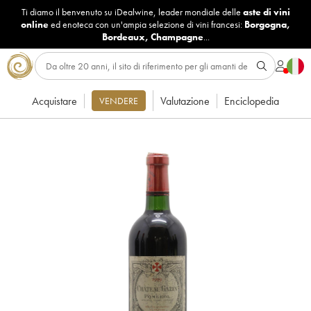
Ti diamo il benvenuto su iDealwine, leader mondiale delle
aste di vini
online
ed enoteca con un'ampia selezione di vini francesi:
Borgogna
,
Bordeaux
,
Champagne
...
Acquistare
Valutazione
Enciclopedia
VENDERE