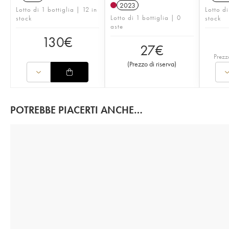
2023
Lotto di 1 bottiglia | 12 in
Lotto di
Lotto di 1 bottiglia | 0
stock
stock
aste
130
€
27
€
Prezz
(
Prezzo di riserva
)
POTREBBE PIACERTI ANCHE…