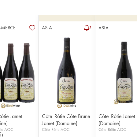
MMERCE
ASTA
ASTA
3
ôtie Jamet
Côte-Rôtie Côte Brune
Côte-Rôtie Jamet
ine)
Jamet (Domaine)
(Domaine)
tie AOC
Côte-Rôtie AOC
Côte-Rôtie AOC
8