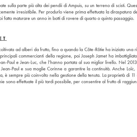
sulla parte più alta dei pendii di Ampuis, su un terreno di scisti. Quest
icemente irresistibile. Per produrlo viene prima effettuata la diraspatura de
i fatto maturare un anno in botti di rovere di quarto o quinto passaggio.
ET
oltivata ad alberi da frutto, fino a quando la Côte-Rôtie ha iniziato una ri
 principali commercianti della regione, poi Joseph Jamet ha imbottigliato
Jean-Paul e Jean-Luc, che l’hanno portata al suo miglior livello. Nel 201
 Jean-Paul e sua moglie Corinne a garantire la continuità. Anche Loïc, il 
, è sempre più coinvolto nella gestione della tenuta. La proprietà di 11 et
sono effettuate il più tardi possibile, per consentire al frutto di raggiun