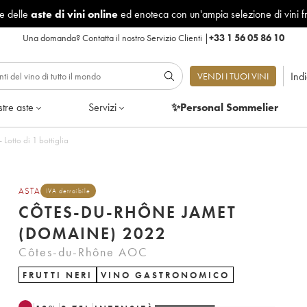
le delle
aste di vini online
ed enoteca con un'ampia selezione di vini f
Una domanda?
Contatta il nostro Servizio Clienti
|
+33 1 56 05 86 10
Ind
VENDI I TUOI VINI
tre aste
Servizi
✨Personal Sommelier
 Jamet (Domaine) 2022 - Lotto di 1 bottiglia
ASTA
IVA detraibile
CÔTES-DU-RHÔNE JAMET
(DOMAINE) 2022
Côtes-du-Rhône AOC
FRUTTI NERI
VINO GASTRONOMICO