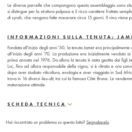
Le diverse parcelle che compongono questo assemblaggio sono situate 
si distingue per la struttura polposa e il ricco carattere fruttato sempl
di syrah, che vengono fatte macerare circa 15 giorni. Il vino viene po
INFORMAZIONI SULLA TENUTA: JAM
Fondata all’inizio degli anni '50, la tenuta Jamet era principalmente c
all’inizio degli anni '70. La produzione era inizialmente venduta ai
prima annata nel 1976. Da allora la tenuta è stata gestita dai figli 
Luc, fino ad allora responsabile della vigna, si è ritirato e ora sono
dopo aver studiato viticoltura, enologia e aver viaggiato in Sud Africa
trova in 16 diversi 
lieu-dit
, tra cui la famosa Côte Brune. Le vendemmie 
maturazione ottimale.
SCHEDA TECNICA
Hai riscontrato un problema su questo lotto?
Segnalacelo