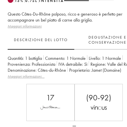
13
%
0.75
L
INTENSITÀ
Questo Côtes-Du-Rhône polposo, ricco e generoso è perfetto per
accompagnare un bel piatto di carne alla griglia.
Maggiori informazioni
DEGUSTAZIONE E
DESCRIZIONE DEL LOTTO
CONSERVAZIONE
Quantità:
1 bottiglia
Commento:
1 Normale
Livello:
1
Normale
Provenienza:
professionista
IVA detraibile:
sì
Regione:
Valle del 
Denominazione:
Côtes-du-Rhône
Proprietario:
Jamet (Domaine)
Maggiori informazioni…
17
(90-92)