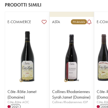
PRODOTTI SIMILI
E-COMMERCE
ASTA
E-CO
IVA detraibile
Côte-Rôtie Jamet
Collines Rhodaniennes
Côte-R
(Domaine)
Syrah Jamet (Domaine)
(Doma
Côte-Rôtie AOC
Collines Rhodaniennes IGP
Côte-Rô
2021
200