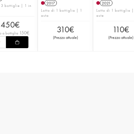
2017
2021
 3 bottiglie | 1 in
Lotto di 1 bottiglia | 1
Lotto di 1 bottiglia 
asta
aste
450
€
310
€
110
€
150
€
o a bottiglia
(
Prezzo attuale
)
(
Prezzo attuale
)