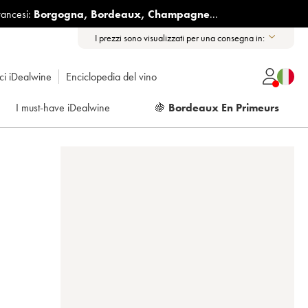
rancesi:
Borgogna
,
Bordeaux
,
Champagne
...
I prezzi sono visualizzati per una consegna in:
ici iDealwine
Enciclopedia del vino
I must-have iDealwine
🍇
Bordeaux En Primeurs