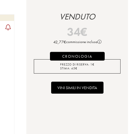
VENDUTO
34
€
42,77
€
commissione inclusa
CRONOLOGIA
PREZZO DI RISERVA:
1
€
STIMA:
45
€
VINI SIMILI IN VENDITA