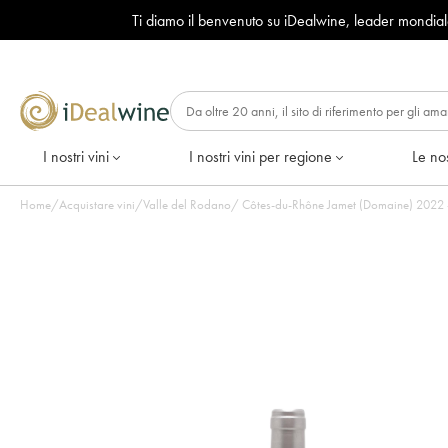
Ti diamo il benvenuto su iDealwine, leader mondia
I nostri vini
I nostri vini per regione
Le nos
Home
/
Acquistare vini
/
Valle del Rodano
/
Côtes-du-Rhône