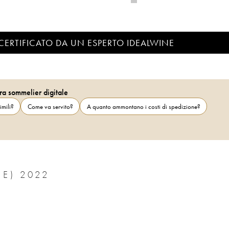
CERTIFICATO DA UN ESPERTO IDEALWINE
ra sommelier digitale
imili?
Come va servito?
A quanto ammontano i costi di spedizione?
CÔTES-DU-RHÔNE JAMET (DOMAINE) 2022