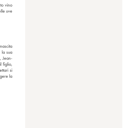
o vino 
lle uve 
nascita 
 la sua 
3, Jean-
figlio, 
tari si 
gere la 