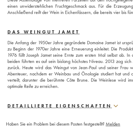
einen unwiderstehlichen Fruchtgeschmack aus. Für die Erzeugun
Anschließend reift der Wein in Eichenfässern, die bereits vier bis 
DAS WEINGUT JAMET
Die Anfang der 1950er Jahre gegründete Domaine Jamet ist ursprün
zu Beginn der 1970er Jahre eine Erneuerung einleitet. Die Produkti
1976 füllt Joseph Jamet seine Ernte zum ersten Mal selbst ab. In
beiden führten es auf sein bislang höchstes Niveau. 2013 zog sich 
zurück. Heute wird das Weingut von Jean-Paul und seiner Frau wei
Abenteuer, nachdem er Weinbau und Önologie studiert hat und dur
verteilt, darunter die berühmte Côte Brune. Die Weinlese wird im
optimale Reife zu erreichen.
DETAILLIERTE EIGENSCHAFTEN
Haben Sie ein Problem bei diesem Posten festgestellt?
Melden