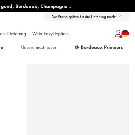
rgund
,
Bordeaux
,
Champagne
...
Die Preise gelten für die Lieferung nach:
ein-Notierung
Wein-Enzyklopädie
re
Unsere must-haves
🍇
Bordeaux Primeurs