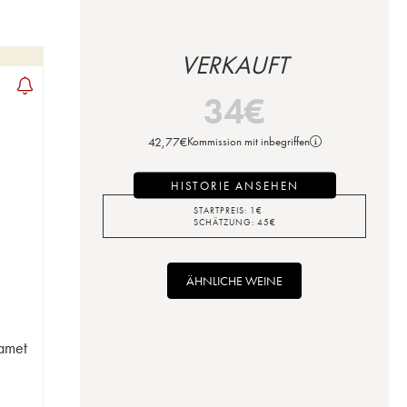
VERKAUFT
34
€
42,77
€
Kommission mit inbegriffen
HISTORIE ANSEHEN
STARTPREIS:
1
€
SCHÄTZUNG:
45
€
ÄHNLICHE WEINE
amet