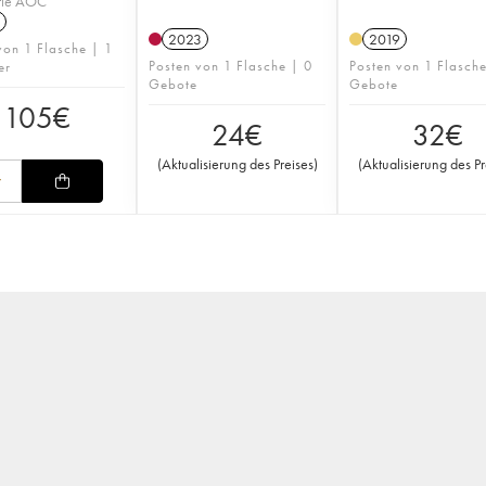
tie AOC
2023
2019
von 1 Flasche | 1
Posten von 1 Flasche | 0
Posten von 1 Flasch
er
Gebote
Gebote
105
€
24
€
32
€
(
Aktualisierung des Preises
)
(
Aktualisierung des Pr