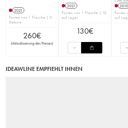
Côte-Rô
2021
2015
2021
Posten von 1 Flasche | 12
Posten 
Posten von 1 Flasche | 0
auf Lager
auf Lag
Gebote
130
€
260
€
(
Aktualisierung des Preises
)
IDEAWLINE EMPFIEHLT IHNEN