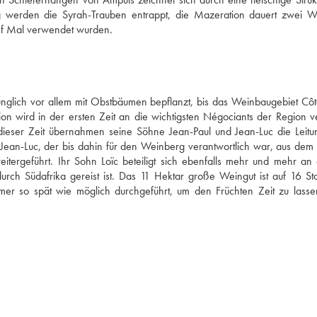
g werden die Syrah-Trauben entrappt, die Mazeration dauert zwei W
fünf Mal verwendet wurden.
glich vor allem mit Obstbäumen bepflanzt, bis das Weinbaugebiet Côte
on wird in der ersten Zeit an die wichtigsten Négociants der Region ver
 dieser Zeit übernahmen seine Söhne Jean-Paul und Jean-Luc die Leitun
Jean-Luc, der bis dahin für den Weinberg verantwortlich war, aus dem B
tergeführt. Ihr Sohn Loïc beteiligt sich ebenfalls mehr und mehr an 
ch Südafrika gereist ist. Das 11 Hektar große Weingut ist auf 16 Sta
mer so spät wie möglich durchgeführt, um den Früchten Zeit zu lassen