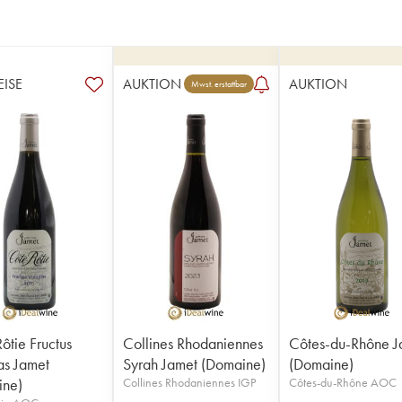
EISE
AUKTION
AUKTION
Mwst. erstattbar
ôtie Fructus
Collines Rhodaniennes
Côtes-du-Rhône J
as Jamet
Syrah Jamet (Domaine)
(Domaine)
ine)
Collines Rhodaniennes IGP
Côtes-du-Rhône AOC