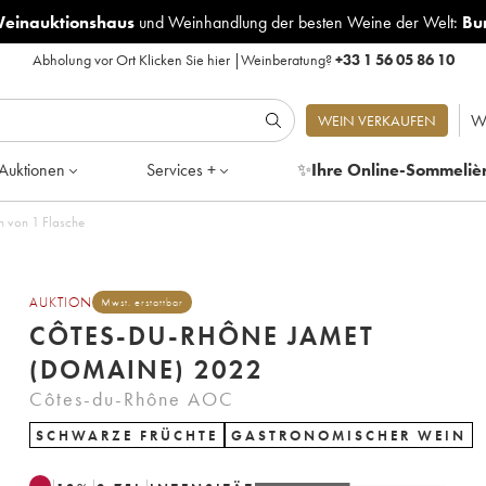
Weinauktionshaus
und
Weinhandlung der besten Weine der Welt:
Bu
Abholung vor Ort
Klicken Sie hier
|
Weinberatung?
+33 1 56 05 86 10
W
WEIN VERKAUFEN
Auktionen
Services +
✨
Ihre Online-Sommeliè
ine) 2022 - Posten von 1 Flasche
AUKTION
Mwst. erstattbar
CÔTES-DU-RHÔNE JAMET
(DOMAINE) 2022
Côtes-du-Rhône AOC
SCHWARZE FRÜCHTE
GASTRONOMISCHER WEIN