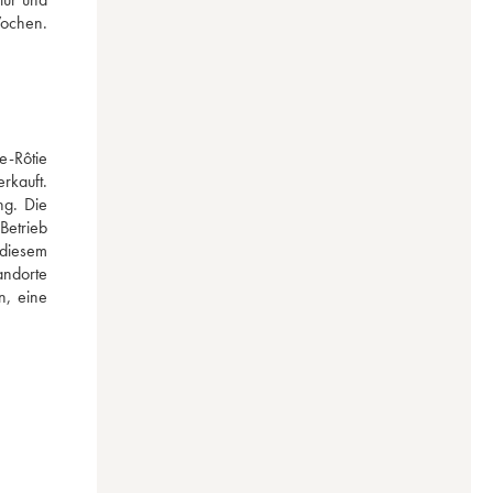
ochen. 
-Rôtie 
kauft. 
g. Die 
etrieb 
diesem 
ndorte 
, eine 