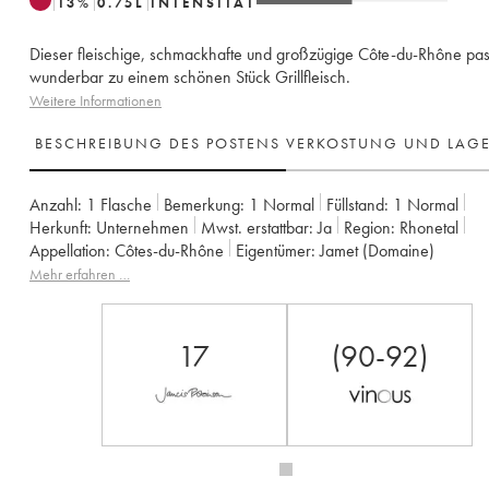
13
%
0.75
L
INTENSITÄT
Dieser fleischige, schmackhafte und großzügige Côte-du-Rhône pas
wunderbar zu einem schönen Stück Grillfleisch.
Weitere Informationen
BESCHREIBUNG DES POSTENS
VERKOSTUNG UND LAG
Anzahl:
1 Flasche
Bemerkung:
1 Normal
Füllstand:
1
Normal
Herkunft:
unternehmen
Mwst. erstattbar:
ja
Region:
Rhonetal
Appellation:
Côtes-du-Rhône
Eigentümer:
Jamet (Domaine)
Mehr erfahren …
17
(90-92)