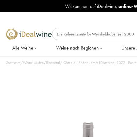
Willkommen auf iDealwine,
online-
Alle Weine
Weine nach Regionen
Unsere 
Startseite
/
Weine kaufen
/
Rhonetal
/
Côtes-du-Rhône Jamet (Doma