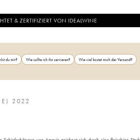
TET & ZERTIFIZIERT VON IDEALWINE
lst du mir?
Wie sollte ich ihn servieren?
Wie viel kostet mich der Versand?
CÔTES-DU-RHÔNE JAMET (DOMAINE) 2022
chieferhängen von Ampuis zeichnet sich durch eine fleischige Strukt