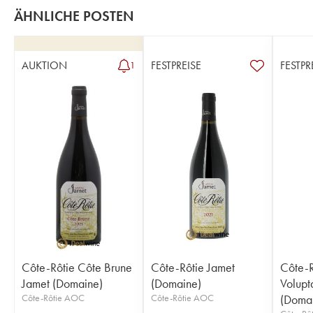
ÄHNLICHE POSTEN
AUKTION
FESTPREISE
FESTPR
1
Côte-Rôtie Côte Brune
Côte-Rôtie Jamet
Côte-R
Jamet (Domaine)
(Domaine)
Volupt
Côte-Rôtie AOC
Côte-Rôtie AOC
(Doma