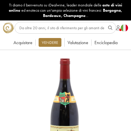
Ti diamo il benvenuto su iDealwine, leader mondiale delle
aste di vini
online
ed enoteca con un'ampia selezione di vini francesi:
Borgogna
,
Bordeaux
,
Champagne
...
Acquistare
Valutazione
Enciclopedia
VENDERE