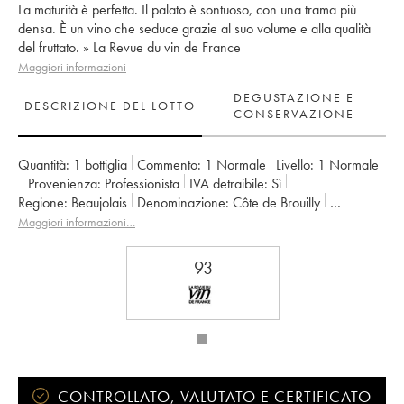
La maturità è perfetta. Il palato è sontuoso, con una trama più
densa. È un vino che seduce grazie al suo volume e alla qualità
del fruttato. » La Revue du vin de France
Maggiori informazioni
DEGUSTAZIONE E
DESCRIZIONE DEL LOTTO
CONSERVAZIONE
Quantità:
1 bottiglia
Commento:
1 Normale
Livello:
1
Normale
Provenienza:
professionista
IVA detraibile:
sì
Regione:
Beaujolais
Denominazione:
Côte de Brouilly
Proprietario:
Château Thivin
Maggiori informazioni…
93
CONTROLLATO, VALUTATO E CERTIFICATO