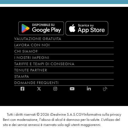
VALUTAZIONE GRATUITA
LAVORA CON NOI
CHI SIAMO?
I NOSTRI IMPEGNI
TARIFFE E TEMPI DI CONSEGNA
TENUTE PARTNER
STAMPA
DOMANDE FREQUENTI
Tutti i diritti riservati © 2026 iDealwine S.A.S.
CGV
Informativa sulla privacy
Bevi con moderazione, l’abuso di alcol è dannoso per la salute. L'utilizzo del
sito e dei servizi annessi è riservato solo agli utenti maggiorenni.