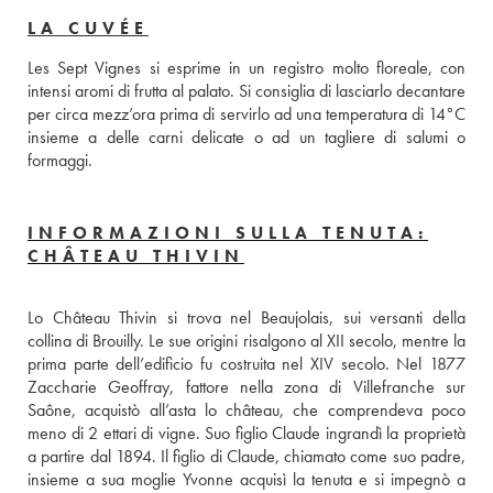
LA CUVÉE
Les Sept Vignes si esprime in un registro molto floreale, con 
intensi aromi di frutta al palato. Si consiglia di lasciarlo decantare 
per circa mezz’ora prima di servirlo ad una temperatura di 14°C 
insieme a delle carni delicate o ad un tagliere di salumi o 
formaggi.
INFORMAZIONI SULLA TENUTA:
CHÂTEAU THIVIN
Lo Château Thivin si trova nel Beaujolais, sui versanti della 
collina di Brouilly. Le sue origini risalgono al XII secolo, mentre la 
prima parte dell’edificio fu costruita nel XIV secolo. Nel 1877 
Zaccharie Geoffray, fattore nella zona di Villefranche sur 
Saône, acquistò all’asta lo château, che comprendeva poco 
meno di 2 ettari di vigne. Suo figlio Claude ingrandì la proprietà 
a partire dal 1894. Il figlio di Claude, chiamato come suo padre, 
insieme a sua moglie Yvonne acquisì la tenuta e si impegnò a 