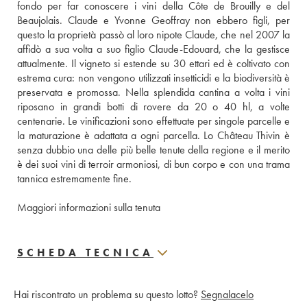
fondo per far conoscere i vini della Côte de Brouilly e del 
Beaujolais. Claude e Yvonne Geoffray non ebbero figli, per 
questo la proprietà passò al loro nipote Claude, che nel 2007 la 
affidò a sua volta a suo figlio Claude-Edouard, che la gestisce 
attualmente. Il vigneto si estende su 30 ettari ed è coltivato con 
estrema cura: non vengono utilizzati insetticidi e la biodiversità è 
preservata e promossa. Nella splendida cantina a volta i vini 
riposano in grandi botti di rovere da 20 o 40 hl, a volte 
centenarie. Le vinificazioni sono effettuate per singole parcelle e 
la maturazione è adattata a ogni parcella. Lo Château Thivin è 
senza dubbio una delle più belle tenute della regione e il merito 
è dei suoi vini di terroir armoniosi, di bun corpo e con una trama 
tannica estremamente fine.
Maggiori informazioni sulla tenuta
SCHEDA TECNICA
Hai riscontrato un problema su questo lotto?
Segnalacelo