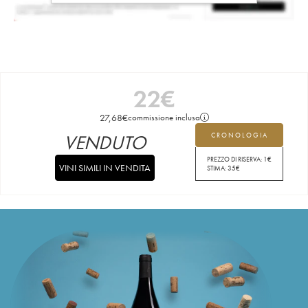
22
€
27,68
€
commissione inclusa
VENDUTO
CRONOLOGIA
PREZZO DI RISERVA:
1
€
VINI SIMILI IN VENDITA
STIMA:
35
€