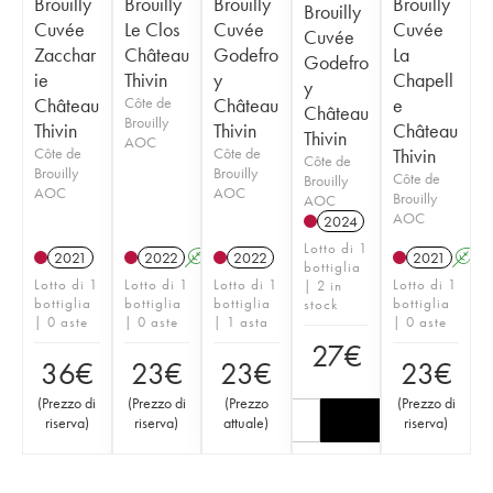
Brouilly
Brouilly
Brouilly
Brouilly
Brouilly
Cuvée
Le Clos
Cuvée
Cuvée
Cuvée
Zacchar
Château
Godefro
La
Godefro
ie
Thivin
y
Chapell
y
Château
Côte de
Château
e
Château
Brouilly
Thivin
Thivin
Château
Thivin
AOC
Côte de
Côte de
Thivin
Côte de
Brouilly
Brouilly
Côte de
Brouilly
AOC
AOC
Brouilly
AOC
AOC
2024
Lotto di 1
2021
2022
A
2022
2021
A
bottiglia
Lotto di 1
Lotto di 1
Lotto di 1
Lotto di 1
| 2 in
bottiglia
bottiglia
bottiglia
bottiglia
stock
| 0 aste
| 0 aste
| 1 asta
| 0 aste
27
€
36
€
23
€
23
€
23
€
(
Prezzo di
(
Prezzo di
(
Prezzo
(
Prezzo di
riserva
)
riserva
)
attuale
)
riserva
)