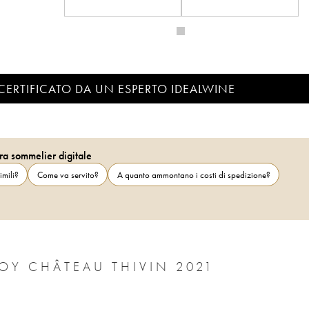
CERTIFICATO DA UN ESPERTO IDEALWINE
ra sommelier digitale
imili?
Come va servito?
A quanto ammontano i costi di spedizione?
CÔTE DE BROUILLY CUVÉE GODEFROY CHÂTEAU THIVIN 2021