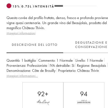
13
%
0.75
L
INTENSITÀ
Questa cuvée dal profilo fruttato, denso, fresco e profondo provien
vigne quasi centenarie. Un grande vino del Beaujolais, prodotto dal
magnifico Château Thivin.
Maggiori informazioni
DEGUSTAZIONE E
DESCRIZIONE DEL LOTTO
CONSERVAZIONE
Quantità:
1 bottiglia
Commento:
1 Normale
Livello:
1
Normale
Provenienza:
professionista
IVA detraibile:
sì
Regione:
Beaujolais
Denominazione:
Côte de Brouilly
Proprietario:
Château Thivin
Maggiori informazioni…
92+
94