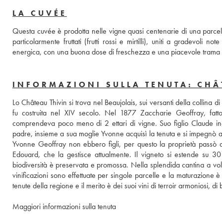
LA CUVÉE
Questa cuvée è prodotta nelle vigne quasi centenarie di una parcella
particolarmente fruttati (frutti rossi e mirtilli), uniti a gradevoli n
energica, con una buona dose di freschezza e una piacevole trama 
INFORMAZIONI SULLA TENUTA: CHÂ
Lo Château Thivin si trova nel Beaujolais, sui versanti della collina di 
fu costruita nel XIV secolo. Nel 1877 Zaccharie Geoffray, fatto
comprendeva poco meno di 2 ettari di vigne. Suo figlio Claude ingr
padre, insieme a sua moglie Yvonne acquisì la tenuta e si impegnò a 
Yvonne Geoffray non ebbero figli, per questo la proprietà passò a
Edouard, che la gestisce attualmente. Il vigneto si estende su 30 e
biodiversità è preservata e promossa. Nella splendida cantina a volta
vinificazioni sono effettuate per singole parcelle e la maturazione 
tenute della regione e il merito è dei suoi vini di terroir armoniosi,
Maggiori informazioni sulla tenuta