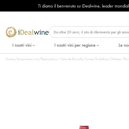
Ti diamo il benvenuto su iDealwine, leader mondia
I nostri vini
I nostri vini per regione
Le nos
Home
/
Acquistare vini
/
Beaujolais
/