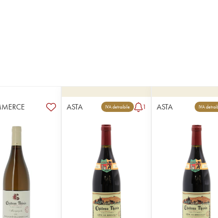
MMERCE
ASTA
ASTA
1
IVA detraibile
IVA detrai