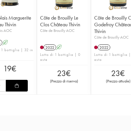
lais Marguerite
Côte de Brouilly Le
Côte de Brouilly 
u Thivin
Clos Château Thivin
Godefroy Châtea
ais AOC
Côte de Brouilly AOC
Thivin
Côte de Brouilly AOC
4
A
2022
A
2022
 1 bottiglia | 32 in
Lotto di 1 bottiglia | 0
Lotto di 1 bottiglia 
aste
asta
19
€
23
€
23
€
(
Prezzo di riserva
)
(
Prezzo attuale
)