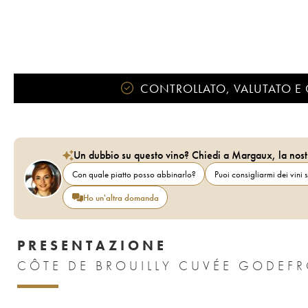
CONTROLLATO, VALUTATO E 
Un dubbio su questo vino? Chiedi a Margaux, la nost
Con quale piatto posso abbinarlo?
Puoi consigliarmi dei vini s
Ho un'altra domanda
PRESENTAZIONE