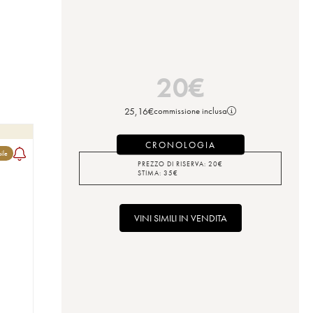
20
€
25,16
€
commissione inclusa
CRONOLOGIA
bile
PREZZO DI RISERVA:
20
€
STIMA:
35
€
VINI SIMILI IN VENDITA