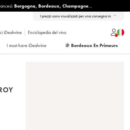
rancesi:
Borgogna
,
Bordeaux
,
Champagne
...
I prezzi sono visualizzati per una consegna in:
ici iDealwine
Enciclopedia del vino
I must-have iDealwine
🍇
Bordeaux En Primeurs
FROY