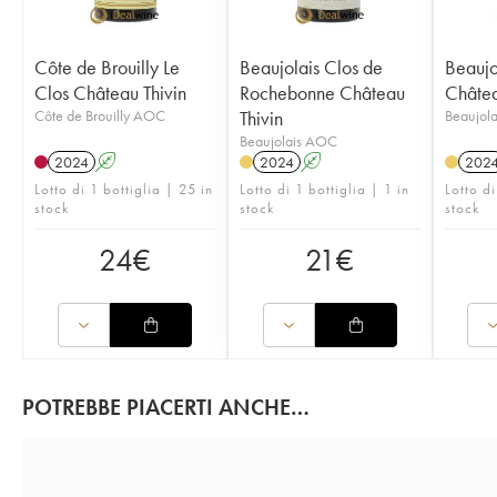
Côte de Brouilly Le
Beaujolais Clos de
Beaujo
Clos Château Thivin
Rochebonne Château
Châtea
Côte de Brouilly AOC
Thivin
Beaujol
Beaujolais AOC
2024
A
2024
A
202
Lotto di 1 bottiglia | 25 in
Lotto di 1 bottiglia | 1 in
Lotto di
stock
stock
stock
24
€
21
€
POTREBBE PIACERTI ANCHE…