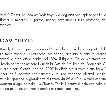
 di 0,7 ettari nel 
lieu-dit
 Godefroy. Alla degustazione, spicca per i suoi
ote floreali e minerali. Al palato, invece, offre una struttura profonda, d
tannica.
TEAU THIVIN
Brouilly. Le sue origini risalgono al XII secolo, mentre la prima parte dell’e
re nella zona di Villefranche sur Saône, acquistò all’asta lo châtea
andì la proprietà a partire dal 1894. Il figlio di Claude, chiamato co
fondo per far conoscere i vini della Côte de Brouilly e del Beaujolais. C
l loro nipote Claude, che nel 2007 la affidò a sua volta a suo figlio 
ttari ed è coltivato con estrema cura: non vengono utilizzati insetticid
 i vini riposano in grandi botti di rovere da 20 o 40 hl, a volte centena
è adattata a ogni parcella. Lo Château Thivin è senza dubbio una delle pi
 di bun corpo e con una trama tannica estremamente fine.