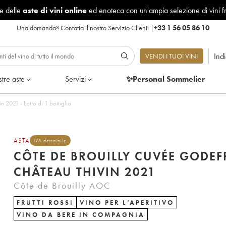
le delle
aste di vini online
ed enoteca con un'ampia selezione di vini f
Una domanda?
Contatta il nostro Servizio Clienti
|
+33 1 56 05 86 10
Ind
VENDI I TUOI VINI
tre aste
Servizi
✨Personal Sommelier
Côte de Brouilly Cuvée Godefroy Château Thivin 2021 - Lotto di 1 bottiglia
ASTA
IVA detraibile
CÔTE DE BROUILLY CUVÉE GODE
CHÂTEAU THIVIN 2021
Côte de Brouilly AOC
FRUTTI ROSSI
VINO PER L’APERITIVO
VINO DA BERE IN COMPAGNIA