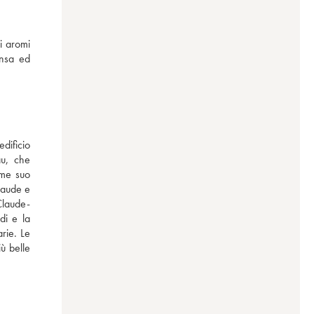
 aromi 
ensa ed 
dificio 
u, che 
me suo 
laude e 
Claude-
i e la 
rie. Le 
ù belle 