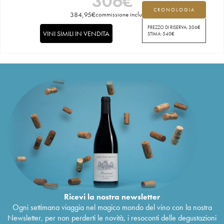
306
€
CRONOLOGIA
384,95
€
commissione inclusa
PREZZO DI RISERVA:
306
€
VINI SIMILI IN VENDITA
STIMA:
540
€
Ricevi la nostra newsletter
Ogni settimana viaggia nel magico mondo del vino con la nostra
Newsletter, per non perderti le novità, i resoconti delle degustazioni