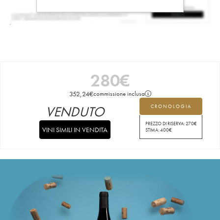
280
€
352,24
€
commissione inclusa
VENDUTO
CRONOLOGIA
PREZZO DI RISERVA:
270
€
VINI SIMILI IN VENDITA
STIMA:
400
€