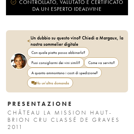
CONTROLLATO, VALUTATO E CERTIFICATO
DA UN ESPERTO IDEALWINE
Un dubbio su questo vino? Chiedi a Margaux, la
nostra sommelier digitale
Con quale piatto posso abbinarlo?
Puoi consigliarmi dei vini simili?
Come va servito?
A quanto ammontano i costi di spedizione?
Ho un'altra domanda
PRESENTAZIONE
CHÂTEAU LA MISSION HAUT-
BRION CRU CLASSÉ DE GRAVES
2011