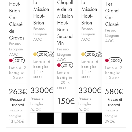
la
Chapell
la
Haut-
1er
Mission
e de La
Mission
Brion
Grand
Haut-
Mission
Haut-
Cru
Cru
Brion
Haut-
Brion
Classé
Classé
Pessac-
Brion
Pessac-
de
Pessac-
Léognan
Léognan
Second
Léognan
Graves
AOC
AOC
AOC
Vin
Pessac-
Léognan
Pessac-
AOC
Léognan
2016
T
2015
T
AOC
2017
2002
Lotto di 6
Lotto di 6
2010
bottiglie
bottiglie
Lotto di 2
Lotto di 2
| 1 in
| 1 in
Lotto di 1
bottiglie
bottiglie
stock
stock
bottiglia
| 0 aste
| 0 aste
| 20 in
stock
3300
€
3300
€
263
€
580
€
Prezzo a
Prezzo a
150
€
(
Prezzo di
(
Prezzo di
bottiglia
bottiglia
riserva
)
riserva
)
550
€
550
€
Prezzo a
Prezzo a
bottiglia
bottiglia
131,50
€
290
€