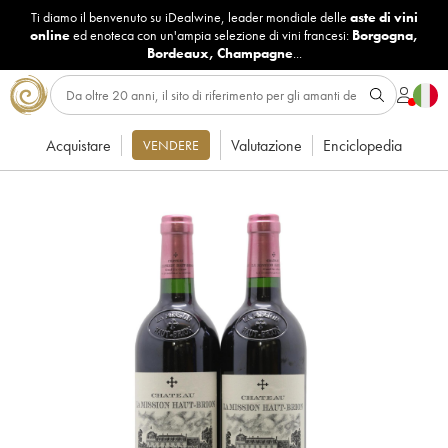
Ti diamo il benvenuto su iDealwine, leader mondiale delle
aste di vini
online
ed enoteca con un'ampia selezione di vini francesi:
Borgogna
,
Bordeaux
,
Champagne
...
Acquistare
Valutazione
Enciclopedia
VENDERE