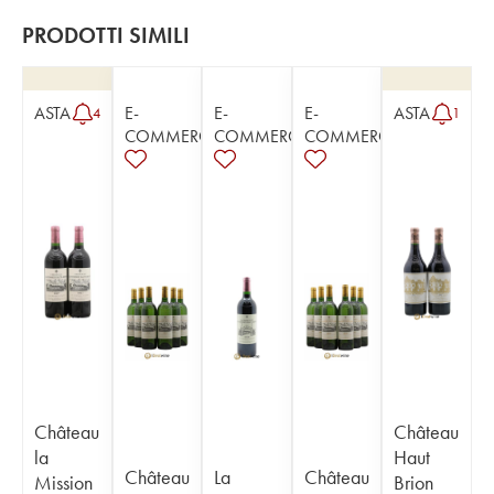
PRODOTTI SIMILI
ASTA
E-
E-
E-
ASTA
4
1
COMMERCE
COMMERCE
COMMERCE
Château
Château
la
Haut
Château
La
Château
Mission
Brion