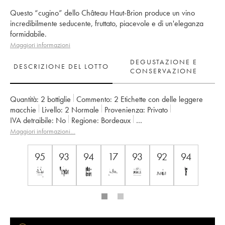
Questo “cugino” dello Château Haut-Brion produce un vino
incredibilmente seducente, fruttato, piacevole e di un'eleganza
formidabile.
Maggiori informazioni
DEGUSTAZIONE E
DESCRIZIONE DEL LOTTO
CONSERVAZIONE
Quantità:
2 bottiglie
Commento:
2 Etichette con delle leggere
macchie
Livello:
2
Normale
Provenienza:
privato
IVA detraibile:
no
Regione:
Bordeaux
Denominazione:
Pessac-Léognan
Maggiori informazioni…
Classificazione:
Cru Classé de Graves
Proprietario:
Domaines Clarence Dillon
95
93
94
17
93
92
94