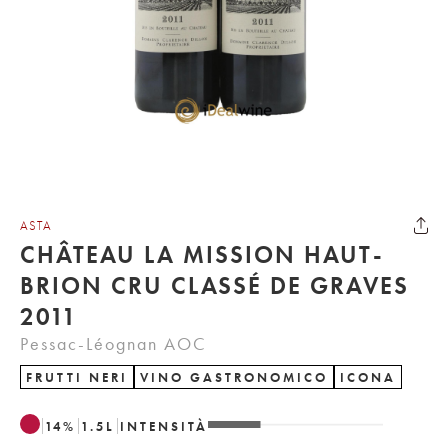
ASTA
CHÂTEAU LA MISSION HAUT-
BRION CRU CLASSÉ DE GRAVES
2011
Pessac-Léognan AOC
FRUTTI NERI
VINO GASTRONOMICO
ICONA
14
%
1.5
L
INTENSITÀ