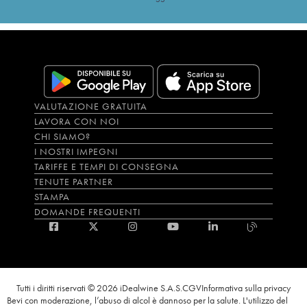
VALUTAZIONE GRATUITA
LAVORA CON NOI
CHI SIAMO?
I NOSTRI IMPEGNI
TARIFFE E TEMPI DI CONSEGNA
TENUTE PARTNER
STAMPA
DOMANDE FREQUENTI
Tutti i diritti riservati © 2026 iDealwine S.A.S.
CGV
Informativa sulla privacy
Bevi con moderazione, l’abuso di alcol è dannoso per la salute. L'utilizzo del