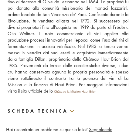
fino al decesso di Olive de Lestonnac nel 1664. La proprietà fu 
poi donata alla comunità missionaria dei monaci lazzaristi, 
ordine fondato da San Vincenzo de’ Paoli. Confiscata durante la 
Rivoluzione, fu venduta all’asta nel 1792. Si successero poi 
diversi proprietari fino all’acquisto nel 1919 da parte di Frédéric 
Otto Woltner. Il noto commerciante di vini applica alla 
produzione processi innovativi per l’epoca, come l’uso dei tini di 
fermentazione in acciaio vetrificato. Nel 1983 la tenuta venne 
messa in vendita dai suoi eredi e acquistata immediatamente 
dalla famiglia Dillon, proprietaria dello Château Haut Brion dal 
1935. Provenienti da terroir dalle caratteristiche diverse, i due 
cru hanno conservato ognuno la propria personalità e spesso 
viene sottolineato il contrasto tra la potenza dei vini di La 
Mission e la finezza di Haut Brion. Per maggiori informazioni 
visita il sito ufficiale dello 
Château la Mission Haut-Brion
SCHEDA TECNICA
Hai riscontrato un problema su questo lotto?
Segnalacelo