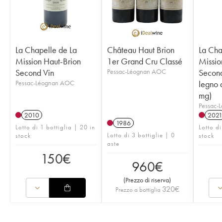
La Chapelle de La
Château Haut Brion
La Cha
Mission Haut-Brion
1er Grand Cru Classé
Missio
Second Vin
Pessac-Léognan AOC
Second
Pessac-Léognan AOC
legno 
mg)
Pessac-
2010
202
1986
Lotto di 1 bottiglia | 20 in
Lotto d
Lotto di 3 bottiglie | 0
stock
stock
aste
150
€
960
€
(
Prezzo di riserva
)
320
€
Prezzo a bottiglia