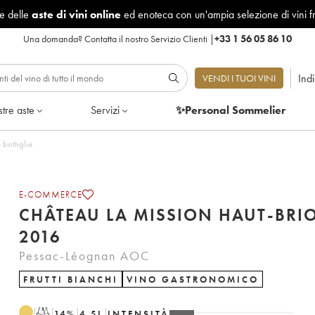
le delle
aste di vini online
ed enoteca con un'ampia selezione di vini f
Una domanda?
Contatta il nostro Servizio Clienti
|
+33 1 56 05 86 10
Ind
VENDI I TUOI VINI
tre aste
Servizi
✨Personal Sommelier
 Lotto di 6 bottiglie
E-COMMERCE
CHÂTEAU LA MISSION HAUT-BRI
2016
Pessac-Léognan AOC
FRUTTI BIANCHI
VINO GASTRONOMICO
T
14
%
4.5
L
INTENSITÀ