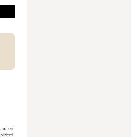
ditori 
ficati 