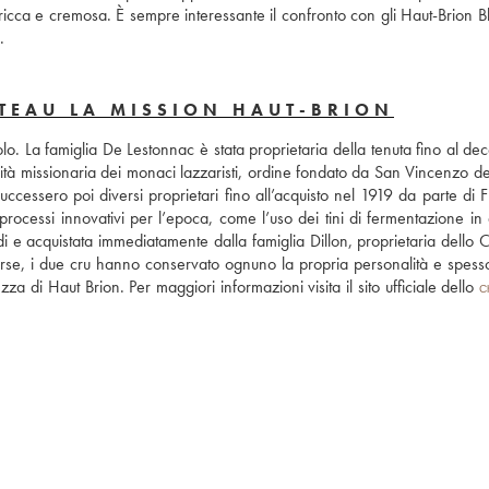
ricca e cremosa. È sempre interessante il confronto con gli Haut-Brion Bl
.
TEAU LA MISSION HAUT-BRION
o. La famiglia De Lestonnac è stata proprietaria della tenuta fino al dec
à missionaria dei monaci lazzaristi, ordine fondato da San Vincenzo de’ 
uccessero poi diversi proprietari fino all’acquisto nel 1919 da parte di F
rocessi innovativi per l’epoca, come l’uso dei tini di fermentazione in a
i e acquistata immediatamente dalla famiglia Dillon, proprietaria dello C
verse, i due cru hanno conservato ognuno la propria personalità e spesso
zza di Haut Brion. Per maggiori informazioni visita il sito ufficiale dello 
C