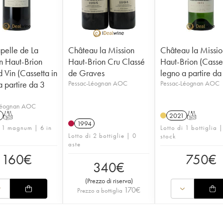
pelle de La
Château la Mission
Château la Missio
n Haut-Brion
Haut-Brion Cru Classé
Haut-Brion (Casset
 Vin (Cassetta in
de Graves
legno a partire da
a partire da 3
Pessac-Léognan AOC
Pessac-Léognan AOC
Léognan AOC
1
T
2021
T
1994
i 1 magnum | 6 in
Lotto di 1 bottiglia 
Lotto di 2 bottiglie | 0
stock
aste
160
€
750
€
340
€
(
Prezzo di riserva
)
170
€
Prezzo a bottiglia