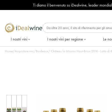
Ti diamo il benvenuto su iDealwine, leader mondia
I nostri vini
I nostri vini per regione
Le nos
Home
/
Acquistare vini
/
Bordeaux
/
Château la Mission Haut-Brion 2016 -