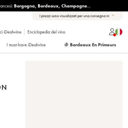
rancesi:
Borgogna
,
Bordeaux
,
Champagne
...
I prezzi sono visualizzati per una consegna in:
ici iDealwine
Enciclopedia del vino
I must-have iDealwine
🍇
Bordeaux En Primeurs
ON