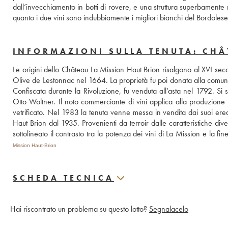
dall’invecchiamento in botti di rovere, e una struttura superbamente 
quanto i due vini sono indubbiamente i migliori bianchi del Bordolese
INFORMAZIONI SULLA TENUTA: CHÂ
Le origini dello Château La Mission Haut Brion risalgono al XVI secol
Olive de Lestonnac nel 1664. La proprietà fu poi donata alla comunit
Confiscata durante la Rivoluzione, fu venduta all’asta nel 1792. Si s
Otto Woltner. Il noto commerciante di vini applica alla produzione p
vetrificato. Nel 1983 la tenuta venne messa in vendita dai suoi ered
Haut Brion dal 1935. Provenienti da terroir dalle caratteristiche di
sottolineato il contrasto tra la potenza dei vini di La Mission e la fine
Mission Haut-Brion
SCHEDA TECNICA
Hai riscontrato un problema su questo lotto?
Segnalacelo