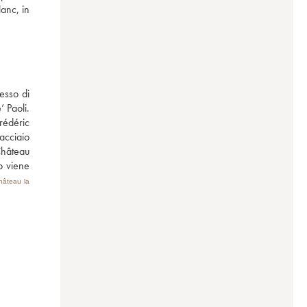
anc, in 
esso di 
Paoli. 
rédéric 
cciaio 
hâteau 
 viene 
hâteau la 