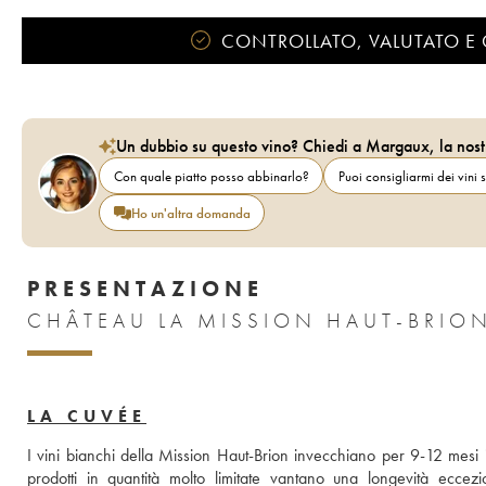
CONTROLLATO, VALUTATO E 
Un dubbio su questo vino? Chiedi a Margaux, la nost
Con quale piatto posso abbinarlo?
Puoi consigliarmi dei vini s
Ho un'altra domanda
PRESENTAZIONE
LA CUVÉE
I vini bianchi della Mission Haut-Brion invecchiano per 9-12 mesi i
prodotti in quantità molto limitate vantano una longevità eccez