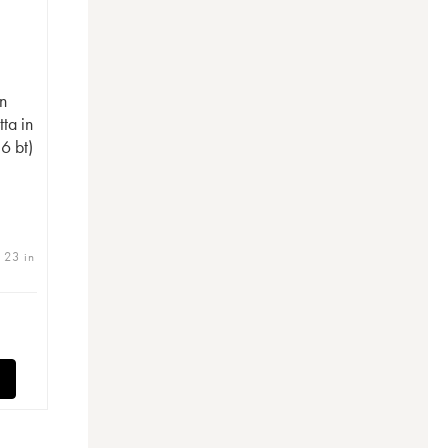
n
ta in
 6 bt)
| 23 in