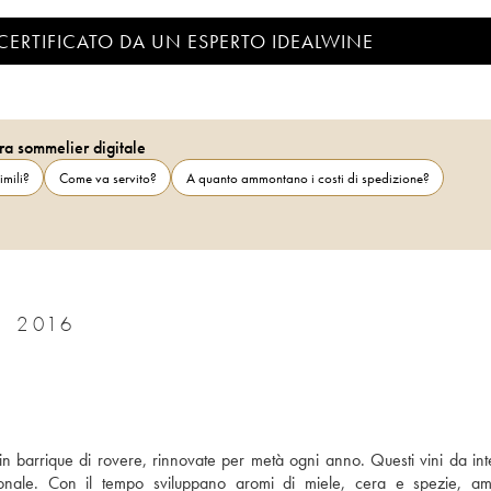
CERTIFICATO DA UN ESPERTO IDEALWINE
ra sommelier digitale
imili?
Come va servito?
A quanto ammontano i costi di spedizione?
CHÂTEAU LA MISSION HAUT-BRION 2016
n barrique di rovere, rinnovate per metà ogni anno. Questi vini da inten
ionale. Con il tempo sviluppano aromi di miele, cera e spezie, ampli