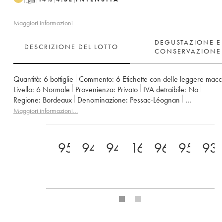
Maggiori informazioni
DEGUSTAZIONE E
DESCRIZIONE DEL LOTTO
CONSERVAZIONE
Quantità:
6 bottiglie
Commento:
6 Etichette con delle leggere mac
Livello:
6
Normale
Provenienza:
privato
IVA detraibile:
no
Regione:
Bordeaux
Denominazione:
Pessac-Léognan
Proprietario:
Domaines Clarence Dillon
Maggiori informazioni…
95+
94
94
16.5+
96
95
93