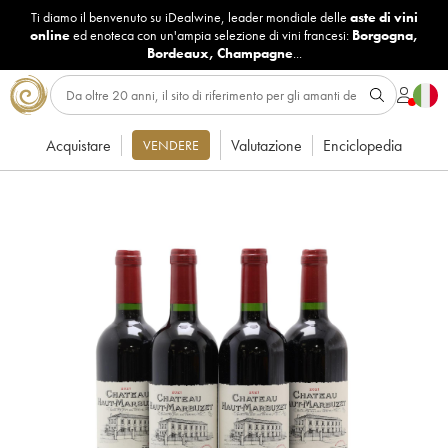
Ti diamo il benvenuto su iDealwine, leader mondiale delle
aste di vini
online
ed enoteca con un'ampia selezione di vini francesi:
Borgogna
,
Bordeaux
,
Champagne
...
Acquistare
Valutazione
Enciclopedia
VENDERE