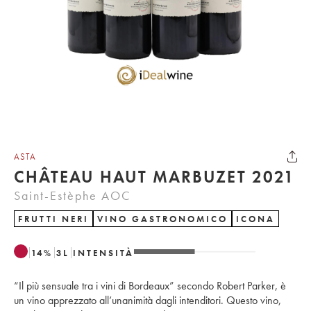
ASTA
CHÂTEAU HAUT MARBUZET 2021
Saint-Estèphe AOC
FRUTTI NERI
VINO GASTRONOMICO
ICONA
14
%
3
L
INTENSITÀ
“Il più sensuale tra i vini di Bordeaux” secondo Robert Parker, è
un vino apprezzato all’unanimità dagli intenditori. Questo vino,