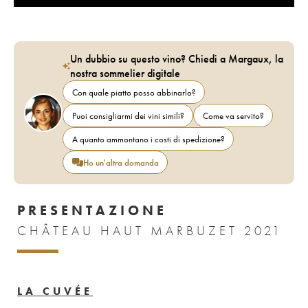
Un dubbio su questo vino? Chiedi a Margaux, la
nostra sommelier digitale
Con quale piatto posso abbinarlo?
Puoi consigliarmi dei vini simili?
Come va servito?
A quanto ammontano i costi di spedizione?
Ho un'altra domanda
PRESENTAZIONE
CHÂTEAU HAUT MARBUZET 2021
LA CUVÉE