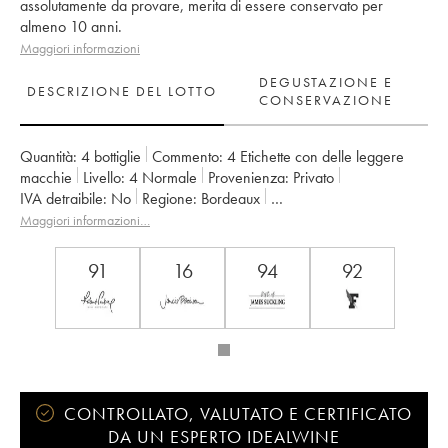
assolutamente da provare, merita di essere conservato per
almeno 10 anni.
Maggiori informazioni
DEGUSTAZIONE E
DESCRIZIONE DEL LOTTO
CONSERVAZIONE
Quantità:
4 bottiglie
Commento:
4 Etichette con delle leggere
macchie
Livello:
4
Normale
Provenienza:
privato
IVA detraibile:
no
Regione:
Bordeaux
Denominazione:
Saint-Estèphe
Proprietario:
Henri Duboscq
Maggiori informazioni…
Commenti:
importato dall'Asia
91
16
94
92
CONTROLLATO, VALUTATO E CERTIFICATO
DA UN ESPERTO IDEALWINE