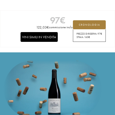
97
€
CRONOLOGIA
122,03
€
commissione inclusa
PREZZO DI RISERVA:
97
€
VINI SIMILI IN VENDITA
STIMA:
160
€