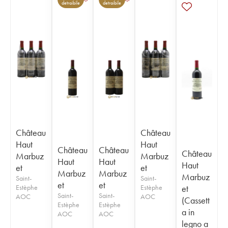
detraibile
detraibile
Château
Château
Haut
Haut
Château
Château
Château
Marbuz
Marbuz
Haut
Haut
Haut
et
et
Marbuz
Marbuz
Marbuz
Saint-
Saint-
et
et
Estèphe
Estèphe
et
Saint-
Saint-
AOC
AOC
(Cassett
Estèphe
Estèphe
a in
AOC
AOC
legno a