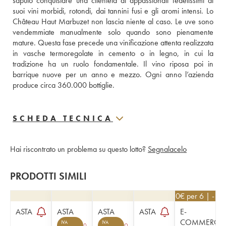
saputo conquistare una clientela di appassionati fedelissimi ai 
suoi vini morbidi, rotondi, dai tannini fusi e gli aromi intensi. Lo 
Château Haut Marbuzet non lascia niente al caso. Le uve sono 
vendemmiate manualmente solo quando sono pienamente 
mature. Questa fase precede una vinificazione attenta realizzata 
in vasche termoregolate in cemento o in legno, in cui la 
tradizione ha un ruolo fondamentale. Il vino riposa poi in 
barrique nuove per un anno e mezzo. Ogni anno l’azienda 
produce circa 360.000 bottiglie.
SCHEDA TECNICA
Hai riscontrato un problema su questo lotto?
Segnalacelo
PRODOTTI SIMILI
40,50
€
per 6 | - 1
ASTA
ASTA
ASTA
ASTA
E-
COMMERCE
IVA
IVA