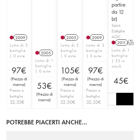
partire
da 12
bt)
Saint-
Estèphe
AOC
2009
2005
2009
2011
T
Lotto di 3
Lotto di 2
Lotto di 3
Lotto di 1
bottiglie
bottiglie
bottiglie
2005
bottiglia
| 0 aste
| 0 aste
| 0 aste
Lotto di 1
| 53 in
bottiglia
stock
97
€
105
€
97
€
| 0 aste
45
€
(
Prezzo di
(
Prezzo di
(
Prezzo di
53
€
riserva
)
riserva
)
riserva
)
Prezzo a
Prezzo a
Prezzo a
(
Prezzo di
bottiglia
bottiglia
bottiglia
riserva
)
32,33
€
52,50
€
32,33
€
POTREBBE PIACERTI ANCHE…