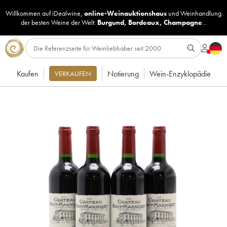
Willkommen auf iDealwine,
online-Weinauktionshaus
und
Weinhandlung
der besten Weine der Welt:
Burgund
,
Bordeaux
,
Champagne
...
Kaufen
Notierung
Wein-Enzyklopädie
VERKAUFEN