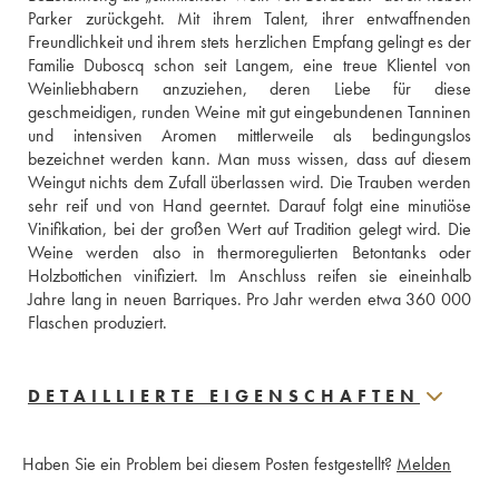
Parker zurückgeht. Mit ihrem Talent, ihrer entwaffnenden 
Freundlichkeit und ihrem stets herzlichen Empfang gelingt es der 
Familie Duboscq schon seit Langem, eine treue Klientel von 
Weinliebhabern anzuziehen, deren Liebe für diese 
geschmeidigen, runden Weine mit gut eingebundenen Tanninen 
und intensiven Aromen mittlerweile als bedingungslos 
bezeichnet werden kann. Man muss wissen, dass auf diesem 
Weingut nichts dem Zufall überlassen wird. Die Trauben werden 
sehr reif und von Hand geerntet. Darauf folgt eine minutiöse 
Vinifikation, bei der großen Wert auf Tradition gelegt wird. Die 
Weine werden also in thermoregulierten Betontanks oder 
Holzbottichen vinifiziert. Im Anschluss reifen sie eineinhalb 
Jahre lang in neuen Barriques. Pro Jahr werden etwa 360 000 
Flaschen produziert.
DETAILLIERTE EIGENSCHAFTEN
Haben Sie ein Problem bei diesem Posten festgestellt?
Melden