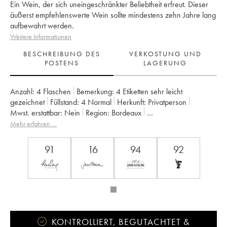
Ein Wein, der sich uneingeschränkter Beliebtheit erfreut. Dieser
äußerst empfehlenswerte Wein sollte mindestens zehn Jahre lang
aufbewahrt werden.
Weitere Informationen
BESCHREIBUNG DES
VERKOSTUNG UND
POSTENS
LAGERUNG
Anzahl:
4 Flaschen
Bemerkung:
4 Etiketten sehr leicht
gezeichnet
Füllstand:
4
Normal
Herkunft:
privatperson
Mwst. erstattbar:
nein
Region:
Bordeaux
Appellation:
Saint-Estèphe
Eigentümer:
Henri Duboscq
Mehr erfahren …
Anmerkung:
aus Asien importiert
91
16
94
92
KONTROLLIERT, BEGUTACHTET &