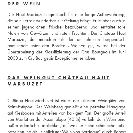
DER WEIN
Der Haut Marbuzet eignet sich für eine lange Aufbewahrung, 
die sein Terroir wunderbar zur Geltung bringt. Er ist aber auch in 
seiner jugendlichen Frische bezaubernd und entfaltet tolle 
Noten von Gewürzen und roten Früchten. Der Château Haut 
Marbuzet, der manchen als der am ehesten burgundisch 
anmutende unter den Bordeaux-Weinen gilt, wurde bei der 
Überarbeitung der Klassifizierung der Crus Bourgeois im Juni 
2003 zum Cru Bourgeois Exceptionnel erhoben.
DAS WEINGUT CHÂTEAU HAUT
MARBUZET
Château Haut-Marbuzet ist eines der ältesten Weingüter von 
Saint-Estèphe. Der Weinberg genießt eine perfekte Hanglage 
auf Kiesboden mit Anteilen von kalkigem Ton. Der große Anteil 
von Merlot an der Assemblage (40 %) verleiht dem Wein eine 
außerordentliche Lieblichkeit, auf welche seine schmeichelhafte 
Bezeichnung als „sinnlichster Wein von Bordeaux“ durch Robert 