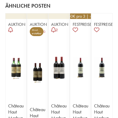
ÄHNLICHE POSTEN
76,50
€
pro 3 | -10%
AUKTION
AUKTION
AUKTION
FESTPREISE
FESTPREISE
2
Mwst.
erstattbar
Château
Château
Château
Château
Château
Haut
Haut
Haut
Haut
Haut
Marbuz
Marbuz
Marbuz
Marbuz