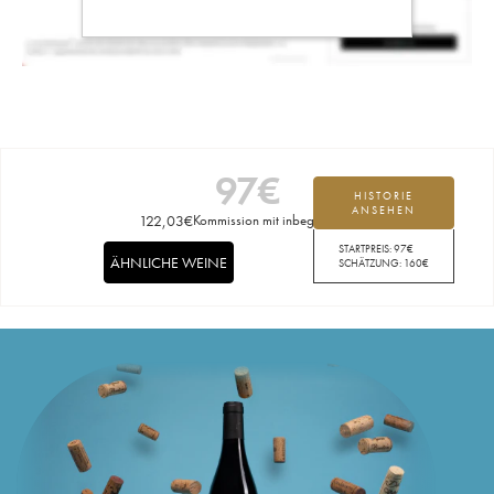
97
€
HISTORIE
ANSEHEN
122,03
€
Kommission mit inbegriffen
STARTPREIS:
97
€
ÄHNLICHE WEINE
SCHÄTZUNG:
160
€