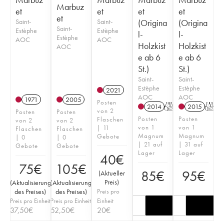
Marbuz
et
et
et
et
et
Saint-
Saint-
(Origina
(Origina
Saint-
Estèphe
Estèphe
l-
l-
Estèphe
AOC
AOC
Holzkist
Holzkist
AOC
e ab 6
e ab 6
St.)
St.)
Saint-
Saint-
Estèphe
Estèphe
2021
AOC
AOC
1971
2005
Posten
2014
T
2015
T
von 2
Posten
Posten
Posten
Posten
Flaschen
von 2
von 2
von 1
von 1
| 11
Flaschen
Flaschen
Magnum
Magnum
Gebote
| 0
| 0
| 21 auf
| 31 auf
Gebote
Gebote
Lager
Lager
40
€
75
€
105
€
85
€
95
€
(
Aktueller
Preis
)
(
Aktualisierung
(
Aktualisierung
des Preises
)
des Preises
)
Preis pro
Preis pro Einheit
Preis pro Einheit
Einheit
37,50
€
52,50
€
20
€